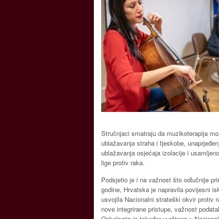
Stručnjaci smatraju da muzikoterapija mo
ublažavanja straha i tjeskobe, unaprjeđen
ublažavanja osjećaja izolacije i usamljeno
lige protiv raka.
Podsjetio je i na važnost što odlučnije pr
godine, Hrvatska je napravila povijesni i
usvojila Nacionalni strateški okvir protiv 
nove integrirane pristupe, važnost podatak
Onkologija je također uvrštena u Nacional