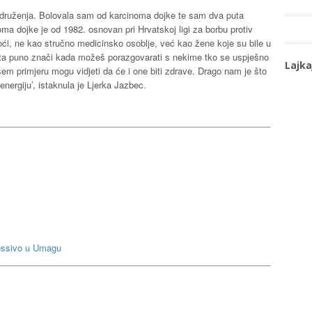
druženja. Bolovala sam od karcinoma dojke te sam dva puta
oma dojke je od 1982. osnovan pri Hrvatskoj ligi za borbu protiv
 ne kao stručno medicinsko osoblje, već kao žene koje su bile u
aista puno znači kada možeš porazgovarati s nekime tko se uspješno
Lajka
šem primjeru mogu vidjeti da će i one biti zdrave. Drago nam je što
nergiju’, istaknula je Ljerka Jazbec.
ressivo u Umagu