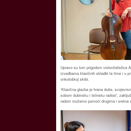
Upravo su tom prigodom violončelistica A
izvedbama klasičnih skladbi te time i u pr
onkološkoj skrbi.
‘Klasična glazba je hrana duše, svojevrsna
sobom dubinsku i istinsku radost’, zaklju
radom možemo pomoći drugima i sretna s