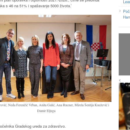
Lea
raka s 46 na 51% i spašavanje 5000 života.’
Poč
Har
<
ović, Neda Ferenčić Vrban, Anita Galić, Ana Rucner, Mirela Šentija Knežević i
Damir Eljuga
ročelnika Gradskog ureda za zdravstvo.