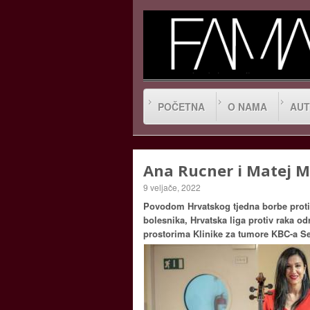
POČETNA
O NAMA
AUT
Ana Rucner i Matej M
9 veljače, 2022
Povodom Hrvatskog tjedna borbe protiv
bolesnika, Hrvatska liga protiv raka o
prostorima Klinike za tumore KBC-a Se