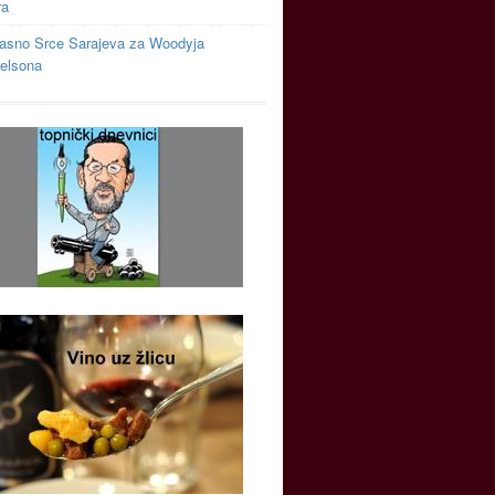
ra
asno Srce Sarajeva za Woodyja
relsona