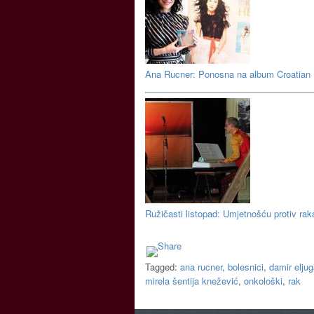
Ana Rucner: Ponosna na album Croatian 
Ružičasti listopad: Umjetnošću protiv rak
Tagged:
ana rucner
,
bolesnici
,
damir elju
mirela šentija knežević
,
onkološki
,
rak