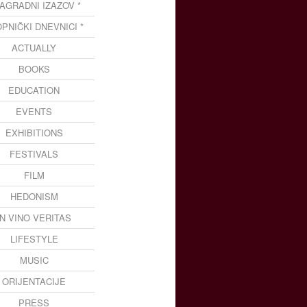
NAGRADNI IZAZOV *
OPNIČKI DNEVNICI *
ACTUALLY
BOOKS
EDUCATION
EVENTS
EXHIBITIONS
FESTIVALS
FILM
HEDONISM
IN VINO VERITAS
LIFESTYLE
MUSIC
ORIJENTACIJE
PRESS