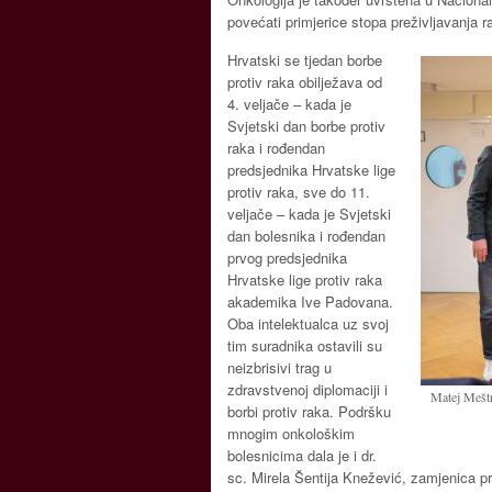
povećati primjerice stopa preživljavanja 
Hrvatski se tjedan borbe
protiv raka obilježava od
4. veljače – kada je
Svjetski dan borbe protiv
raka i rođendan
predsjednika Hrvatske lige
protiv raka, sve do 11.
veljače – kada je Svjetski
dan bolesnika i rođendan
prvog predsjednika
Hrvatske lige protiv raka
akademika Ive Padovana.
Oba intelektualca uz svoj
tim suradnika ostavili su
neizbrisivi trag u
zdravstvenoj diplomaciji i
Matej Meštr
borbi protiv raka. Podršku
mnogim onkološkim
bolesnicima dala je i dr.
sc. Mirela Šentija Knežević, zamjenica p