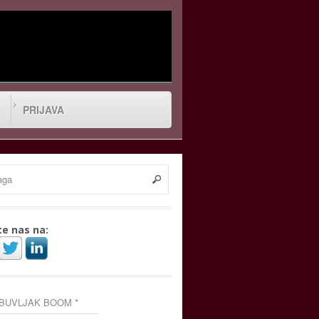
PRIJAVA
te nas na:
 BUVLJAK BOOM *