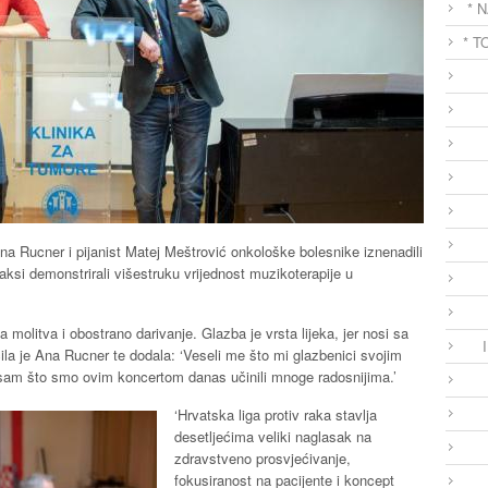
* 
* T
na Rucner i pijanist Matej Meštrović onkološke bolesnike iznenadili
aksi demonstrirali višestruku vrijednost muzikoterapije u
 molitva i obostrano darivanje. Glazba je vrsta lijeka, jer nosi sa
čila je Ana Rucner te dodala: ‘Veseli me što mi glazbenici svojim
am što smo ovim koncertom danas učinili mnoge radosnijima.’
‘Hrvatska liga protiv raka stavlja
desetljećima veliki naglasak na
zdravstveno prosvjećivanje,
fokusiranost na pacijente i koncept