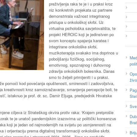
preživljenja raka te je i u praksi kroz
niz konkretnih projekata uz partnere
demonstrirala važnost integriranog
pristupa u onkološkoj skrbi. Uz
virtualna psihološka savjetovališta, te
projekt HEROIC koji je jedinstven po
svom konceptu spajanja karatea i
integrirane onkološke skrbi,
muzikoterapija svakako ima doprinos u
Medi
poboljšanju fizičkog, socijalnog,
poš
emotivnog, spoznajnog i duhovnog
zdravlja onkoloških bolesnika. Danas
Opor
smo to željeli primijeniti i u praksi.
živo
že pomoći kod povećanja opuštenosti, smirenosti i zadovoljstva,
ja kreativnosti kroz samoizražavanje, smanjenja percepcije boli, te
Pag
sti’, istaknuo je prof. dr. sc. Damir Eljuga, predsjednik Hrvatske
Ste
Sve
imjene ciljeva iz Strateškog okvira protiv raka: ‘Krajem pretprošle
Dub
skorak te je unatoč pandemijskim izazovima uz politički konsenzus
Bra
raka koji je jedan od najmodernijih na svijetu po usmjerenosti na
a i orijentaciju prema digitalnoj transformaciji onkološke skrbi.
Brij
ni plan oporavka i otpornosti 2021.-2026., čime se predviđa