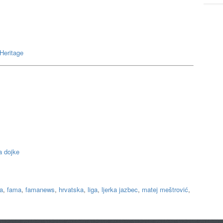
Heritage
a dojke
ga
,
fama
,
famanews
,
hrvatska
,
liga
,
ljerka jazbec
,
matej meštrović
,