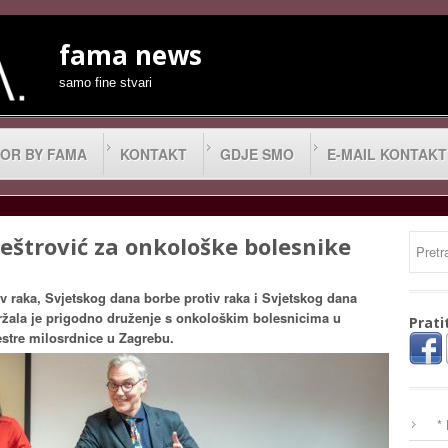
fama news
samo fine stvari
OR BY FAMA
KONTAKT
GDJE SMO
E-MAIL KONTAKT
eštrović za onkološke bolesnike
 raka, Svjetskog dana borbe protiv raka i Svjetskog dana
držala je prigodno druženje s onkološkim bolesnicima u
Prati
stre milosrdnice u Zagrebu.
*