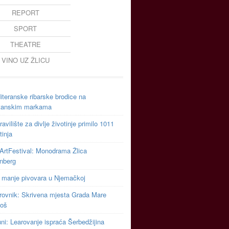
REPORT
SPORT
THEATRE
VINO UZ ŽLICU
teranske ribarske brodice na
tanskim markama
avilište za divlje životinje primilo 1011
tinja
ArtFestival: Monodrama Žlica
inberg
 manje pivovara u Njemačkoj
rovnik: Skrivena mjesta Grada Mare
toš
uni: Learovanje ispraća Šerbedžijina