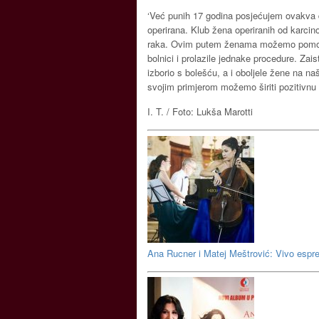
‘Već punih 17 godina posjećujem ovakva 
operirana. Klub žena operiranih od karcin
raka. Ovim putem ženama možemo pomoći,
bolnici i prolazile jednake procedure. Z
izborio s bolešću, a i oboljele žene na na
svojim primjerom možemo širiti pozitivnu e
I. T. / Foto: Lukša Marotti
Ana Rucner i Matej Meštrović: Vivo esp