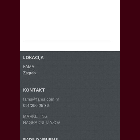
LOKACIJA
FAMA
Zagreb
KONTAKT
fama@fama.com.hr
091/250 25 36
MARKETING
NAGRADNI IZAZOV
RADNO VRIJEME