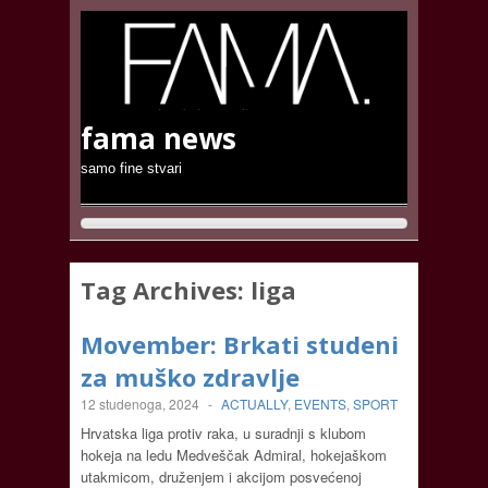
fama news
samo fine stvari
Tag Archives:
liga
Movember: Brkati studeni
za muško zdravlje
12 studenoga, 2024
-
ACTUALLY
,
EVENTS
,
SPORT
Hrvatska liga protiv raka, u suradnji s klubom
hokeja na ledu Medveščak Admiral, hokejaškom
utakmicom, druženjem i akcijom posvećenoj