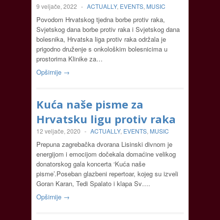
9 veljače, 2022
-
ACTUALLY
,
EVENTS
,
MUSIC
Povodom Hrvatskog tjedna borbe protiv raka,
Svjetskog dana borbe protiv raka i Svjetskog dana
bolesnika, Hrvatska liga protiv raka održala je
prigodno druženje s onkološkim bolesnicima u
prostorima Klinike za…
Opširnije →
Kuća naše pisme za
Hrvatsku ligu protiv raka
12 veljače, 2020
-
ACTUALLY
,
EVENTS
,
MUSIC
Prepuna zagrebačka dvorana Lisinski divnom je
energijom i emocijom dočekala domaćine velikog
donatorskog gala koncerta ‘Kuća naše
pisme’.Poseban glazbeni repertoar, kojeg su izveli
Goran Karan, Tedi Spalato i klapa Sv….
Opširnije →