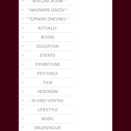
* BUVLJAK BOOM *
* NAGRADNI IZAZOV *
* TOPNIČKI DNEVNICI *
ACTUALLY
BOOKS
EDUCATION
EVENTS
EXHIBITIONS
FESTIVALS
FILM
HEDONISM
IN VINO VERITAS
LIFESTYLE
MUSIC
ORIJENTACIJE