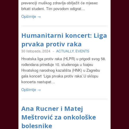
prevenciji muškog zdravlja obilježit će mjesec
brkati studeni. Tim povodom odigrat…
Opširnije →
Humanitarni koncert: Liga
prvaka protiv raka
30 listopada, 2024
-
ACTUALLY
,
EVENTS
Hrvatska liga protiv raka (HLPR) u prigodi svog 58.
rođendana priređuje 10. studenoga u foajeu
Hrvatskog narodnog kazališta (HNK) u Zagrebu
gala koncert ‘Liga prvaka protiv raka’.U sklopu
koncerta nastupat…
Opširnije →
Ana Rucner i Matej
Meštrović za onkološke
bolesnike