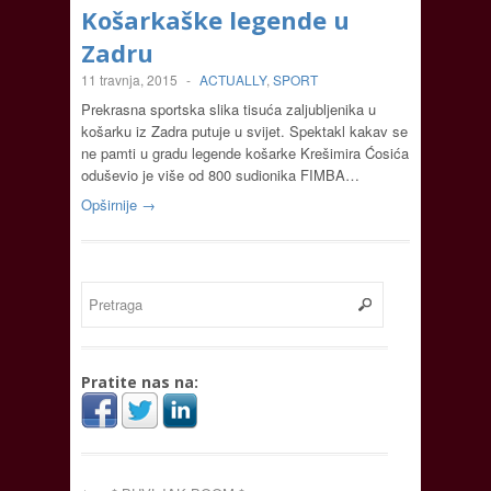
Košarkaške legende u
Zadru
11 travnja, 2015
-
ACTUALLY
,
SPORT
Prekrasna sportska slika tisuća zaljubljenika u
košarku iz Zadra putuje u svijet. Spektakl kakav se
ne pamti u gradu legende košarke Krešimira Ćosića
oduševio je više od 800 sudionika FIMBA…
Opširnije →
Pratite nas na: