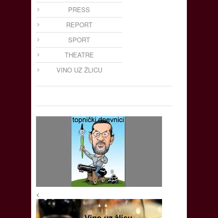
PRESS
REPORT
SPORT
THEATRE
VINO UZ ŽLICU
<