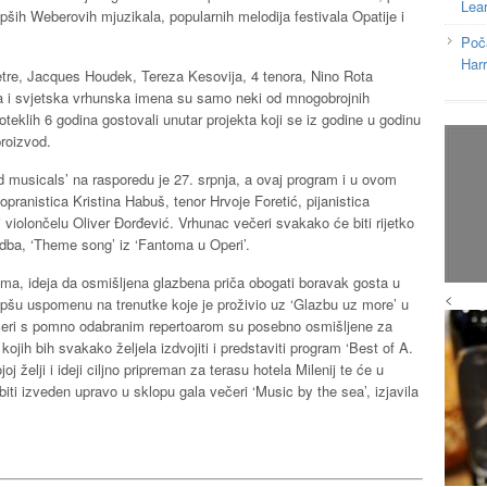
Lea
jepših Weberovih mjuzikala, popularnih melodija festivala Opatije i
Poč
Har
tre, Jacques Houdek, Tereza Kesovija, 4 tenora, Nino Rota
i svjetska vrhunska imena su samo neki od mnogobrojnih
roteklih 6 godina gostovali unutar projekta koji se iz godine u godinu
proizvod.
d musicals’ na rasporedu je 27. srpnja, a ovaj program i u ovom
pranistica Kristina Habuš, tenor Hrvoje Foretić, pijanistica
i violončelu Oliver Đorđević. Vrhunac večeri svakako će biti rijetko
dba, ‘Theme song’ iz ‘Fantoma u Operi’.
ima, ideja da osmišljena glazbena priča obogati boravak gosta u
<
pšu uspomenu na trenutke koje je proživio uz ‘Glazbu uz more’ u
čeri s pomno odabranim repertoarom su posebno osmišljene za
ojih bih svakako željela izdvojiti i predstaviti program ‘Best of A.
 želji i ideji ciljno pripreman za terasu hotela Milenij te će u
iti izveden upravo u sklopu gala večeri ‘Music by the sea’, izjavila