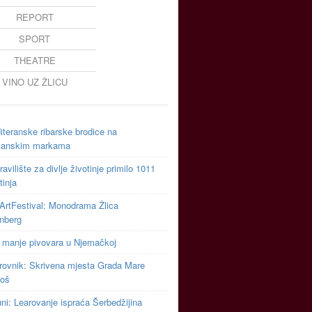
REPORT
SPORT
THEATRE
VINO UZ ŽLICU
teranske ribarske brodice na
tanskim markama
avilište za divlje životinje primilo 1011
tinja
ArtFestival: Monodrama Žlica
inberg
 manje pivovara u Njemačkoj
rovnik: Skrivena mjesta Grada Mare
toš
uni: Learovanje ispraća Šerbedžijina