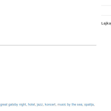
Lajka
,
great gatsby night
,
hotel
,
jazz
,
koncert
,
music by the sea
,
opatija
,