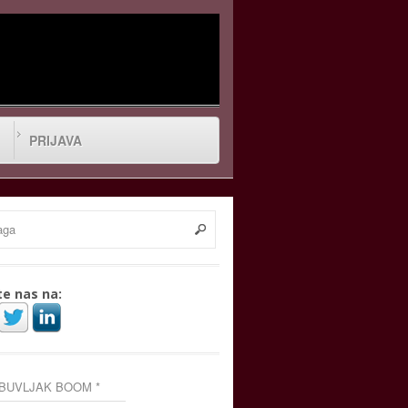
PRIJAVA
te nas na:
 BUVLJAK BOOM *