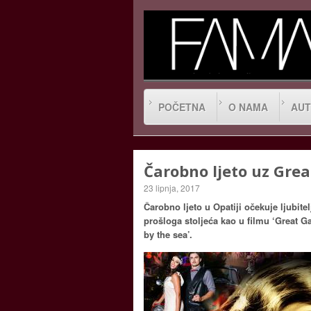
POČETNA
O NAMA
AUT
Čarobno ljeto uz Grea
23 lipnja, 2017
Čarobno ljeto u Opatiji očekuje ljubit
prošloga stoljeća kao u filmu ‘Great G
by the sea’.