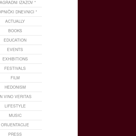
NAGRADNI IZAZOV *
OPNIČKI DNEVNICI *
ACTUALLY
BOOKS
EDUCATION
EVENTS
EXHIBITIONS
FESTIVALS
FILM
HEDONISM
IN VINO VERITAS
LIFESTYLE
MUSIC
ORIJENTACIJE
PRESS