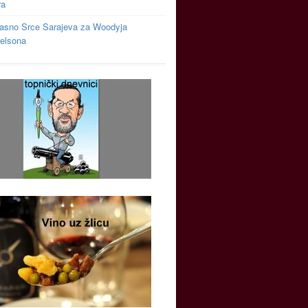
ra
asno Srce Sarajeva za Woodyja
relsona