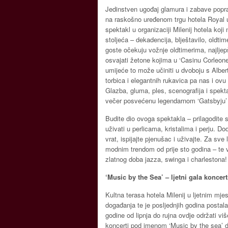
Jedinstven ugođaj glamura i zabave poprać
na raskošno uređenom trgu hotela Royal u
spektakl u organizaciji Milenij hotela koj
stoljeća – dekadencija, blještavilo, oldtim
goste očekuju vožnje oldtimerima, najljep
osvajati žetone kojima u ‘Casinu Corleon
umijeće to može učiniti u dvoboju s Alber
torbica i elegantnih rukavica pa nas i ovu
Glazba, gluma, ples, scenografija i spekt
večer posvećenu legendarnom ‘Gatsbyju’ 
Budite dio ovoga spektakla – prilagodite 
uživati u perlicama, kristalima i perju. Dod
vrat, ispijajte pjenušac i uživajte. Za sve
modnim trendom od prije sto godina – te v
zlatnog doba jazza, swinga i charlestona!
‘Music by the Sea’ – ljetni gala koncert
Kultna terasa hotela Milenij u ljetnim m
događanja te je posljednjih godina postala
godine od lipnja do rujna ovdje održati v
koncerti pod imenom ‘Music by the sea’ d