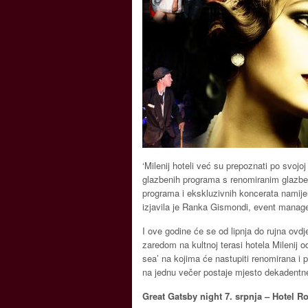
‘Milenij hoteli već su prepoznati po svojoj 
glazbenih programa s renomiranim glazbeni
programa i ekskluzivnih koncerata namijenj
izjavila je Ranka Gismondi, event manager
I ove godine će se od lipnja do rujna ovd
zaredom na kultnoj terasi hotela Milenij o
sea’ na kojima će nastupiti renomirana i
na jednu večer postaje mjesto dekadentne
Great Gatsby night 7. srpnja – Hotel R