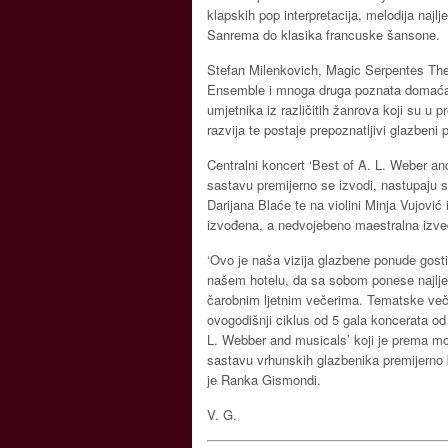
klapskih pop interpretacija, melodija najl
Sanrema do klasika francuske šansone.
Stefan Milenkovich, Magic Serpentes The
Ensemble i mnoga druga poznata domaća 
umjetnika iz različitih žanrova koji su u p
razvija te postaje prepoznatljivi glazbeni 
Centralni koncert ‘Best of A. L. Weber an
sastavu premijerno se izvodi, nastupaju so
Darijana Blaće te na violini Minja Vujović 
izvođena, a nedvojebeno maestralna izve
‘Ovo je naša vizija glazbene ponude gost
našem hotelu, da sa sobom ponese najlje
čarobnim ljetnim večerima. Tematske ve
ovogodišnji ciklus od 5 gala koncerata od k
L. Webber and musicals’ koji je prema mojoj
sastavu vrhunskih glazbenika premijerno b
je Ranka Gismondi.
V. G.