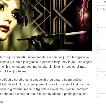
* 
* T
filozofiji izvrsnosti i inovativnosti te organizaciji raznih događanja i
cima tijekom cijele godine, a početna ideja razvila se u niz sjajnih
enih prvenstveno gostima hotela, ali i lokalnim posjetiteljima’,
 u Milenij hotelima.
je održati više od stotinu glazbenih programa, a šestu godinu
držati će se i ciklus od pet posebnih gala koncerata ‘Music by the
 poznata glazbena imena, a trg hotela Royal treću godinu zaredom
 zabave po uzoru na one iz burnih dvadesetih prošloga stoljeća.
oyal