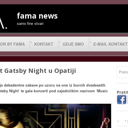
fama news
samo fine stvari
OR BY FAMA
KONTAKT
GDJE SMO
E-MAIL KONTAKT
t Gatsby Night u Opatiji
elje dekadentne zabave po uzoru na one iz burnih dvadesetih
atsby Night’ te gala koncerti pod zajedničkim nazivom ‘Music
Prati
*