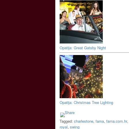
Opatija: Great Gatsby Night
Opatija: Christmas Tree Lighting
Tagged:
charlestone
,
fama
,
fama.com.hr
royal
,
swing