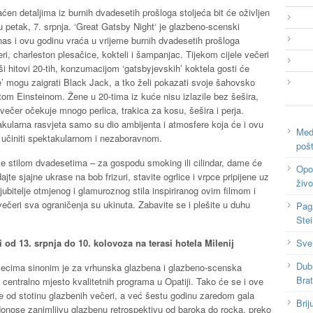
en detaljima iz burnih dvadesetih prošloga stoljeća bit će oživljen
 petak, 7. srpnja. ‘Great Gatsby Night‘ je glazbeno-scenski
i nas i ovu godinu vraća u vrijeme burnih dvadesetih prošloga
eri, charleston plesačice, kokteli i šampanjac. Tijekom cijele večeri
ši hitovi 20-tih, konzumacijom ‘gatsbyjevskih’ koktela gosti će
e’ mogu zaigrati Black Jack, a tko želi pokazati svoje šahovsko
tom Einsteinom. Žene u 20-tima iz kuće nisu izlazile bez šešira,
 večer očekuje mnogo perlica, trakica za kosu, šešira i perja.
akularna rasvjeta samo su dio ambijenta i atmosfere koja će i ovu
Medi
učiniti spektakularnom i nezaboravnom.
poš
se stilom dvadesetima – za gospodu smoking ili cilindar, dame će
Opor
ajte sjajne ukrase na bob frizuri, stavite ogrlice i vrpce pripijene uz
živo
 ljubitelje otmjenog i glamuroznog stila inspiriranog ovim filmom i
ečeri sva ograničenja su ukinuta. Zabavite se i plešite u duhu
Pag
Ste
Sve
i od 13. srpnja do 10. kolovoza na terasi hotela Milenij
Dub
jesecima sinonim je za vrhunska glazbena i glazbeno-scenska
Bra
 centralno mjesto kvalitetnih programa u Opatiji. Tako će se i ove
iše od stotinu glazbenih večeri, a već šestu godinu zaredom gala
Brij
onose zanimljivu glazbenu retrospektivu od baroka do rocka, preko