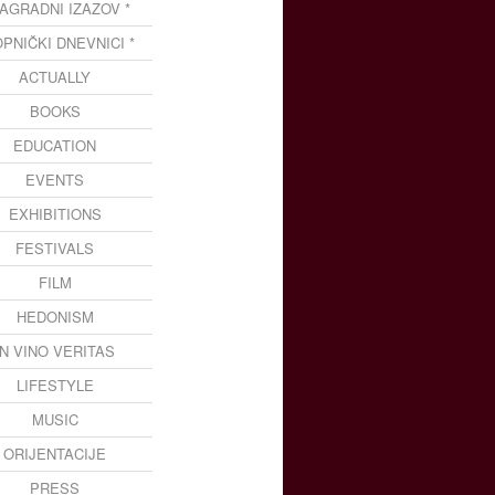
NAGRADNI IZAZOV *
OPNIČKI DNEVNICI *
ACTUALLY
BOOKS
EDUCATION
EVENTS
EXHIBITIONS
FESTIVALS
FILM
HEDONISM
IN VINO VERITAS
LIFESTYLE
MUSIC
ORIJENTACIJE
PRESS