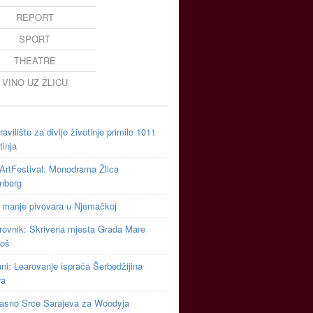
REPORT
SPORT
THEATRE
VINO UZ ŽLICU
avilište za divlje životinje primilo 1011
tinja
ArtFestival: Monodrama Žlica
inberg
 manje pivovara u Njemačkoj
rovnik: Skrivena mjesta Grada Mare
toš
uni: Learovanje ispraća Šerbedžijina
ra
asno Srce Sarajeva za Woodyja