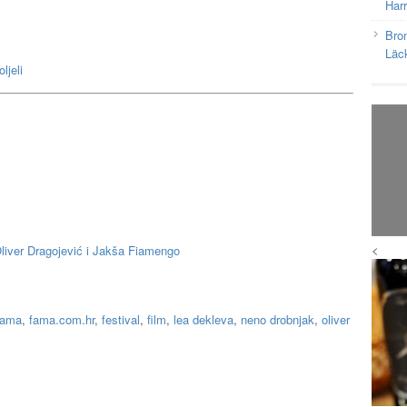
Har
Bron
Läc
ljeli
<
Oliver Dragojević i Jakša Fiamengo
fama
,
fama.com.hr
,
festival
,
film
,
lea dekleva
,
neno drobnjak
,
oliver