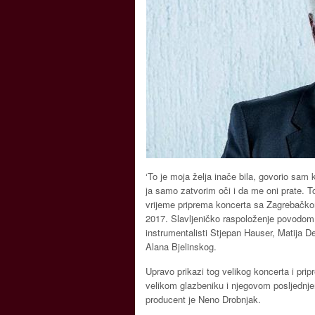
‘To je moja želja inače bila, govorio sam 
ja samo zatvorim oči i da me oni prate. To
vrijeme priprema koncerta sa Zagrebačkom
2017. Slavljeničko raspoloženje povodom 
instrumentalisti Stjepan Hauser, Matija D
Alana Bjelinskog.
Upravo prikazi tog velikog koncerta i pr
velikom glazbeniku i njegovom posljednjem
producent je Neno Drobnjak.