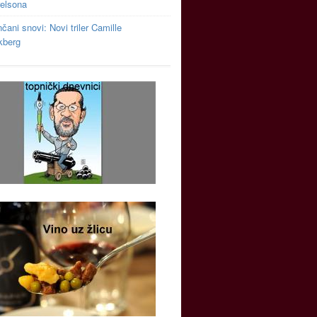
relsona
čani snovi: Novi triler Camille
kberg