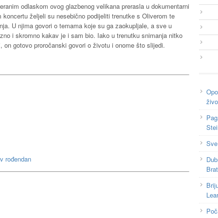
je preranim odlaskom ovog glazbenog velikana prerasla u dokumentarni
koncertu željeli su nesebično podijeliti trenutke s Oliverom te
janja. U njima govori o temama koje su ga zaokupljale, a sve u
zno i skromno kakav je i sam bio. Iako u trenutku snimanja nitko
i, on gotovo proročanski govori o životu i onome što slijedi.
Opor
živo
Pag
Ste
Sve
ov rođendan
Dub
Bra
Brij
Lea
Poč