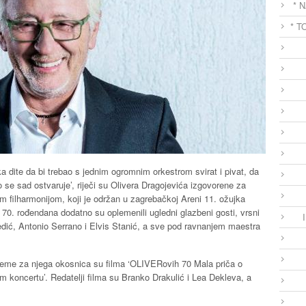
* 
* T
ka dite da bi trebao s jednim ogromnim orkestrom svirat i pivat, da
 se sad ostvaruje’, riječi su Olivera Dragojevića izgovorene za
 filharmonijom, koji je održan u zagrebačkoj Areni 11. ožujka
70. rođendana dodatno su oplemenili ugledni glazbeni gosti, vrsni
edić, Antonio Serrano i Elvis Stanić, a sve pod ravnanjem maestra
ipreme za njega okosnica su filma ‘OLIVERovih 70 Mala priča o
 koncertu’. Redatelji filma su Branko Drakulić i Lea Dekleva, a