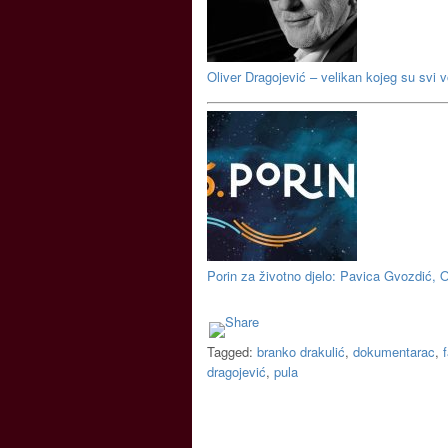
Oliver Dragojević – velikan kojeg su svi vo
Porin za životno djelo: Pavica Gvozdić, 
Tagged:
branko drakulić
,
dokumentarac
,
dragojević
,
pula