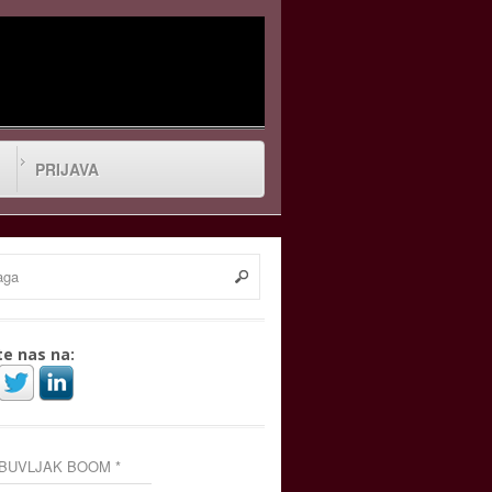
PRIJAVA
te nas na:
 BUVLJAK BOOM *