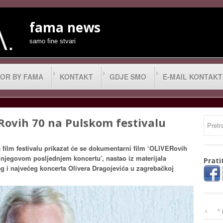
fama news
samo fine stvari
OR BY FAMA
KONTAKT
GDJE SMO
E-MAIL KONTAKT
ovih 70 na Pulskom festivalu
a film festivalu prikazat će se dokumentarni film ‘OLIVERovih
 njegovom posljednjem koncertu’, nastao iz materijala
Prati
eg i najvećeg koncerta Olivera Dragojevića u zagrebačkoj
*