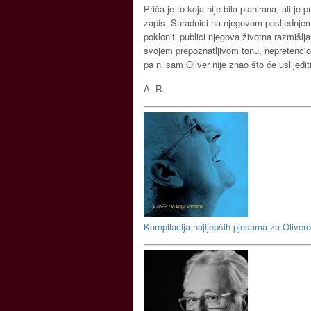
Priča je to koja nije bila planirana, ali 
zapis. Suradnici na njegovom posljednjem 
pokloniti publici njegova životna razmišl
svojem prepoznatljivom tonu, nepretencio
pa ni sam Oliver nije znao što će uslijedit
A. R.
Kompilacija najljepših pjesama za Oliver