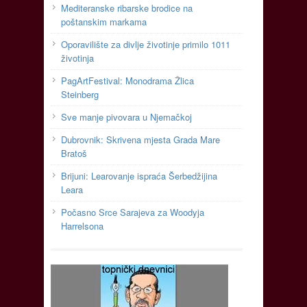
Mediteranske ribarske brodice na
poštanskim markama
Oporavilište za divlje životinje primilo 1011
životinja
PagArtFestival: Monodrama Žlica
Steinberg
Sve manje pivovara u Njemačkoj
Dubrovnik: Skrivena mjesta Grada Mare
Bratoš
Brijuni: Learovanje ispraća Šerbedžijina
Leara
Počasno Srce Sarajeva za Woodyja
Harrelsona