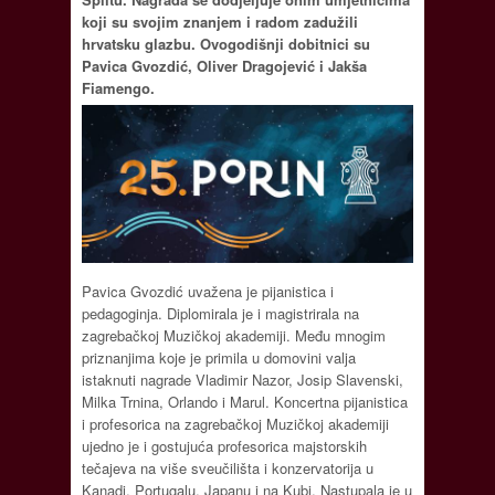
koji su svojim znanjem i radom zadužili
hrvatsku glazbu. Ovogodišnji dobitnici su
Pavica Gvozdić, Oliver Dragojević i Jakša
Fiamengo.
Pavica Gvozdić uvažena je pijanistica i
pedagoginja. Diplomirala je i magistrirala na
zagrebačkoj Muzičkoj akademiji. Među mnogim
priznanjima koje je primila u domovini valja
istaknuti nagrade Vladimir Nazor, Josip Slavenski,
Milka Trnina, Orlando i Marul. Koncertna pijanistica
i profesorica na zagrebačkoj Muzičkoj akademiji
ujedno je i gostujuća profesorica majstorskih
tečajeva na više sveučilišta i konzervatorija u
Kanadi, Portugalu, Japanu i na Kubi. Nastupala je u