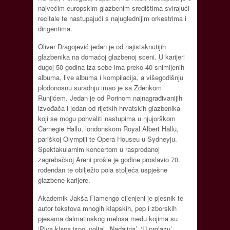
najvećim europskim glazbenim središtima svirajući
recitale te nastupajući s najuglednijim orkestrima i
dirigentima.
Oliver Dragojević jedan je od najistaknutijih
glazbenika na domaćoj glazbenoj sceni. U karijeri
dugoj 50 godina iza sebe ima preko 40 snimljenih
albuma, live albuma i kompilacija, a višegodišnju
plodonosnu suradnju imao je sa Zdenkom
Runjićem. Jedan je od Porinom najnagrađivanijih
izvođača i jedan od rijetkih hrvatskih glazbenika
koji se mogu pohvaliti nastupima u njujorškom
Carnegie Hallu, londonskom Royal Albert Hallu,
pariškoj Olympiji te Opera Houseu u Sydneyju.
Spektakularnim koncertom u rasprodanoj
zagrebačkoj Areni prošle je godine proslavio 70.
rođendan te obilježio pola stoljeća uspješne
glazbene karijere.
Akademik Jakša Fiamengo cijenjeni je pjesnik te
autor tekstova mnogih klapskih, pop i zborskih
pjesama dalmatinskog melosa među kojima su
‘Piva klapa ispo’ volta’, ‘Nadalina’, ‘U prolazu’,