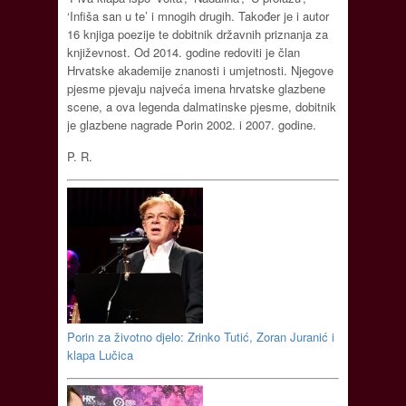
‘Infiša san u te’ i mnogih drugih. Također je i autor
16 knjiga poezije te dobitnik državnih priznanja za
književnost. Od 2014. godine redoviti je član
Hrvatske akademije znanosti i umjetnosti. Njegove
pjesme pjevaju najveća imena hrvatske glazbene
scene, a ova legenda dalmatinske pjesme, dobitnik
je glazbene nagrade Porin 2002. i 2007. godine.
P. R.
Porin za životno djelo: Zrinko Tutić, Zoran Juranić i
klapa Lučica