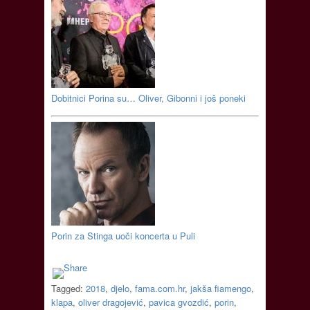
Dobitnici Porina su… Oliver, Gibonni i još poneki
Porin za Stinga uoči koncerta u Puli
Tagged:
2018
,
djelo
,
fama.com.hr
,
jakša fiamengo
,
klapa
,
oliver dragojević
,
pavica gvozdić
,
porin
,