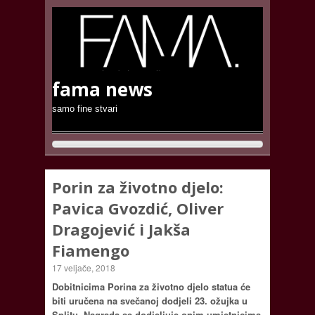
fama news
samo fine stvari
Porin za životno djelo:
Pavica Gvozdić, Oliver
Dragojević i Jakša
Fiamengo
17 veljače, 2018
Dobitnicima Porina za životno djelo statua će
biti uručena na svečanoj dodjeli 23. ožujka u
Splitu. Nagrada se dodjeljuje onim umjetnicima