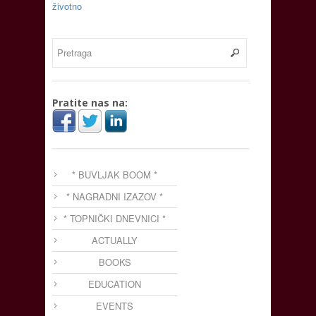
životno
Pratite nas na:
* BUVLJAK BOOM *
* NAGRADNI IZAZOV *
* TOPNIČKI DNEVNICI *
ACTUALLY
BOOKS
EDUCATION
EVENTS