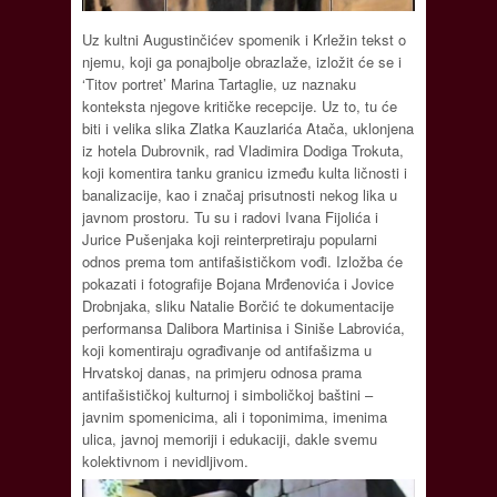
Uz kultni Augustinčićev spomenik i Krležin tekst o
njemu, koji ga ponajbolje obrazlaže, izložit će se i
‘Titov portret’ Marina Tartaglie, uz naznaku
konteksta njegove kritičke recepcije. Uz to, tu će
biti i velika slika Zlatka Kauzlarića Atača, uklonjena
iz hotela Dubrovnik, rad Vladimira Dodiga Trokuta,
koji komentira tanku granicu između kulta ličnosti i
banalizacije, kao i značaj prisutnosti nekog lika u
javnom prostoru. Tu su i radovi Ivana Fijolića i
Jurice Pušenjaka koji reinterpretiraju popularni
odnos prema tom antifašističkom vođi. Izložba će
pokazati i fotografije Bojana Mrđenovića i Jovice
Drobnjaka, sliku Natalie Borčić te dokumentacije
performansa Dalibora Martinisa i Siniše Labrovića,
koji komentiraju ograđivanje od antifašizma u
Hrvatskoj danas, na primjeru odnosa prama
antifašističkoj kulturnoj i simboličkoj baštini –
javnim spomenicima, ali i toponimima, imenima
ulica, javnoj memoriji i edukaciji, dakle svemu
kolektivnom i nevidljivom.