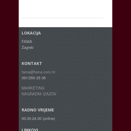
LOKACIJA
FAMA
Zagreb
KONTAKT
fama@fama.com.hr
091/250 25 36
MARKETING
NAGRADNI IZAZOV
RADNO VRIJEME
00.00-24.00 (online)
LINKOVI