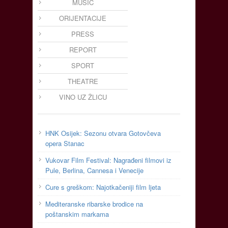
MUSIC
ORIJENTACIJE
PRESS
REPORT
SPORT
THEATRE
VINO UZ ŽLICU
HNK Osijek: Sezonu otvara Gotovčeva
opera Stanac
Vukovar Film Festival: Nagrađeni filmovi iz
Pule, Berlina, Cannesa i Venecije
Cure s greškom: Najotkačeniji film ljeta
Mediteranske ribarske brodice na
poštanskim markama