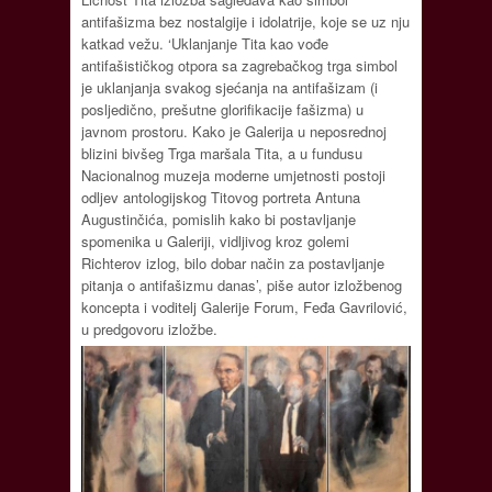
antifašizma bez nostalgije i idolatrije, koje se uz nju
katkad vežu. ‘Uklanjanje Tita kao vođe
antifašističkog otpora sa zagrebačkog trga simbol
je uklanjanja svakog sjećanja na antifašizam (i
posljedično, prešutne glorifikacije fašizma) u
javnom prostoru. Kako je Galerija u neposrednoj
blizini bivšeg Trga maršala Tita, a u fundusu
Nacionalnog muzeja moderne umjetnosti postoji
odljev antologijskog Titovog portreta Antuna
Augustinčića, pomislih kako bi postavljanje
spomenika u Galeriji, vidljivog kroz golemi
Richterov izlog, bilo dobar način za postavljanje
pitanja o antifašizmu danas’, piše autor izložbenog
koncepta i voditelj Galerije Forum, Feđa Gavrilović,
u predgovoru izložbe.