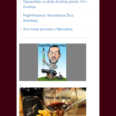
Oporavilište za divlje životinje primilo 1011
životinja
PagArtFestival: Monodrama Žlica
Steinberg
Sve manje pivovara u Njemačkoj
<