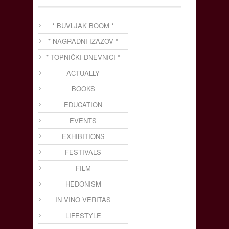
* BUVLJAK BOOM *
* NAGRADNI IZAZOV *
* TOPNIČKI DNEVNICI *
ACTUALLY
BOOKS
EDUCATION
EVENTS
EXHIBITIONS
FESTIVALS
FILM
HEDONISM
IN VINO VERITAS
LIFESTYLE