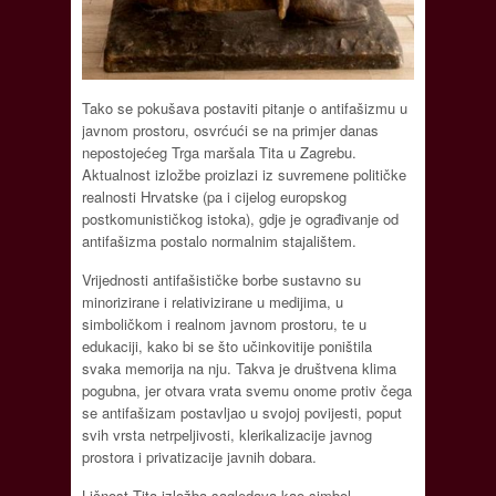
Tako se pokušava postaviti pitanje o antifašizmu u
javnom prostoru, osvrćući se na primjer danas
nepostojećeg Trga maršala Tita u Zagrebu.
Aktualnost izložbe proizlazi iz suvremene političke
realnosti Hrvatske (pa i cijelog europskog
postkomunističkog istoka), gdje je ograđivanje od
antifašizma postalo normalnim stajalištem.
Vrijednosti antifašističke borbe sustavno su
minorizirane i relativizirane u medijima, u
simboličkom i realnom javnom prostoru, te u
edukaciji, kako bi se što učinkovitije poništila
svaka memorija na nju. Takva je društvena klima
pogubna, jer otvara vrata svemu onome protiv čega
se antifašizam postavljao u svojoj povijesti, poput
svih vrsta netrpeljivosti, klerikalizacije javnog
prostora i privatizacije javnih dobara.
Ličnost Tita izložba sagledava kao simbol