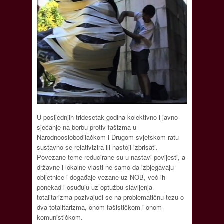
U posljednjih tridesetak godina kolektivno i javno
sjećanje na borbu protiv fašizma u
Narodnooslobodilačkom i Drugom svjetskom ratu
sustavno se relativizira ili nastoji izbrisati.
Povezane teme reducirane su u nastavi povijesti, a
državne i lokalne vlasti ne samo da izbjegavaju
obljetnice i događaje vezane uz NOB, već ih
ponekad i osuđuju uz optužbu slavljenja
totalitarizma pozivajući se na problematičnu tezu o
dva totalitarizma, onom fašističkom i onom
komunističkom.