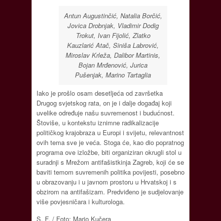
Antun Augustinčić, Natalia Borčić,
Jovica Drobnjak, Vladimir Dodig
Trokut, Ivan Fijolić, Zlatko
Kauzlarić Atač, Siniša Labrović,
Miroslav Krleža, Dalibor Martinis,
Bojan Mrđenović, Jurica
Pušenjak, Marino Tartaglia
Iako je prošlo osam desetljeća od završetka
Drugog svjetskog rata, on je i dalje događaj koji
uvelike određuje našu suvremenost i budućnost.
Štoviše, u kontekstu iznimne radikalizacije
političkog krajobraza u Europi i svijetu, relevantnost
ovih tema sve je veća. Stoga će, kao dio popratnog
programa ove izložbe, biti organiziran okrugli stol u
suradnji s Mrežom antifašistkinja Zagreb, koji će se
baviti temom suvremenih politika povijesti, posebno
u obrazovanju i u javnom prostoru u Hrvatskoj i s
obzirom na antifašizam. Predviđeno je sudjelovanje
više povjesničara i kulturologa.
S. F. / Foto: Mario Kučera