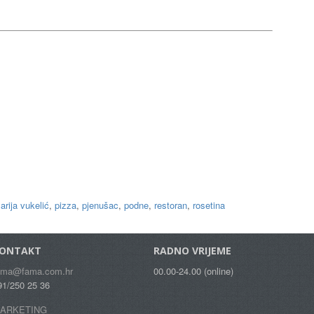
arija vukelić
,
pizza
,
pjenušac
,
podne
,
restoran
,
rosetina
ONTAKT
RADNO VRIJEME
ama@fama.com.hr
00.00-24.00 (online)
91/250 25 36
ARKETING