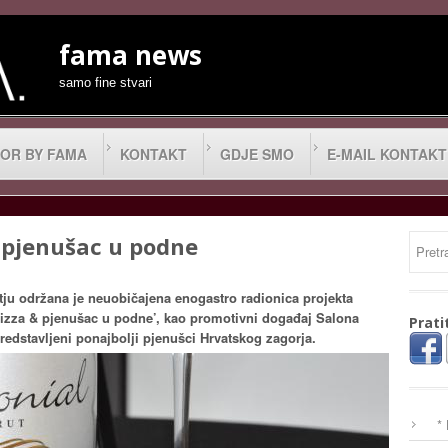
fama news
samo fine stvari
OR BY FAMA
KONTAKT
GDJE SMO
E-MAIL KONTAKT
i pjenušac u podne
tju održana je neuobičajena enogastro radionica projekta
 pizza & pjenušac u podne’, kao promotivni događaj Salona
Prati
edstavljeni ponajbolji pjenušci Hrvatskog zagorja.
*