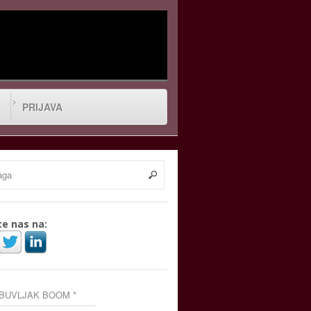
PRIJAVA
te nas na:
 BUVLJAK BOOM *