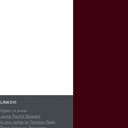
LINKOVI
Oglasi za posao
Josipa Pavičić Berardini
In vino veritas by Tomislav Radić
Damir Vujnovac: Passanger