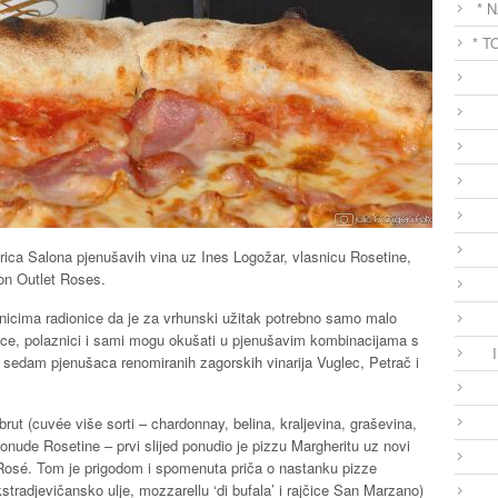
* 
* T
torica Salona pjenušavih vina uz Ines Logožar, vlasnicu Rosetine,
on Outlet Roses.
nicima radionice da je za vrhunski užitak potrebno samo malo
onice, polaznici i sami mogu okušati u pjenušavim kombinacijama s
 i sedam pjenušaca renomiranih zagorskih vinarija Vuglec, Petrač i
rut (cuvée više sorti – chardonnay, belina, kraljevina, graševina,
a ponude Rosetine – prvi slijed ponudio je pizzu Margheritu uz novi
 Rosé. Tom je prigodom i spomenuta priča o nastanku pizze
stradjevičansko ulje, mozzarellu ‘di bufala’ i rajčice San Marzano)