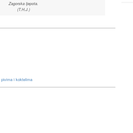
Zagorska ljepota.
(T.H.J.)
pivima i koktelima