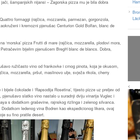
Har
, jači, šampanjskih nijansi – Zagorska pizza mu je bila dobra
Bron
Läc
ira Quattro formaggi (rajčica, mozzarela, parmezan, gorgonzola,
 zaokruženi i kremozni pjenušac Centurion Gold Bolfan, blanc de
ična ‘morska’ pizza Frutti di mare (rajčica, mozzarella, plodovi mora,
s Petračevim bijelim pjenušcem BregH blanc de blancs. Dobra,
enušavo ružičasto vino od frankovke i crnog pinota, koja je okusom,
jčica, mozzarella, pršut, maslinovo ulje, svježa rikola, cherry
<
 i bijele čokolade i ‘Rapsodija Rosetina’, tijesto pizze uz preljev od
pjenušavo slatko vino nastalo u suradnji dviju vinarija Vuglec i
ya s dodatkom graševine, rajnskog rizlinga i zelenog silvanca.
. Dodatkom ledenog vina Bodren kao ekspedicionog likera, ovaj
je su fino pratile desert.