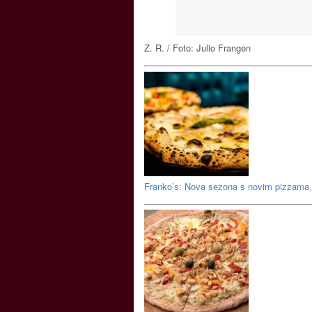
Z. R. / Foto: Julio Frangen
Franko’s: Nova sezona s novim pizzama, 