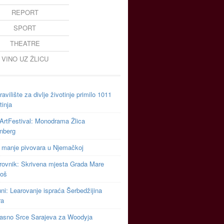
REPORT
SPORT
THEATRE
VINO UZ ŽLICU
avilište za divlje životinje primilo 1011
tinja
ArtFestival: Monodrama Žlica
inberg
 manje pivovara u Njemačkoj
rovnik: Skrivena mjesta Grada Mare
toš
uni: Learovanje ispraća Šerbedžijina
ra
asno Srce Sarajeva za Woodyja