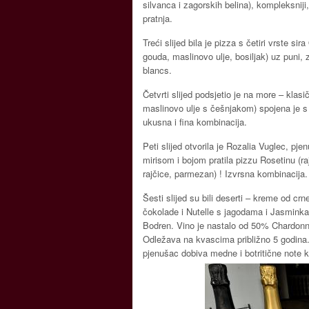
silvanca i zagorskih belina), kompleksniji
pratnja.
Treći slijed bila je pizza s četiri vrste s
gouda, maslinovo ulje, bosiljak) uz puni,
blancs.
Četvrti slijed podsjetio je na more – klas
maslinovo ulje s češnjakom) spojena je 
ukusna i fina kombinacija.
Peti slijed otvorila je Rozalia Vuglec, pj
mirisom i bojom pratila pizzu Rosetinu (ra
rajčice, parmezan) ! Izvrsna kombinacija.
Šesti slijed su bili deserti – kreme od crne
čokolade i Nutelle s jagodama i Jasminka, 
Bodren. Vino je nastalo od 50% Chardonna
Odležava na kvascima približno 5 godina
pjenušac dobiva medne i botritične note ko