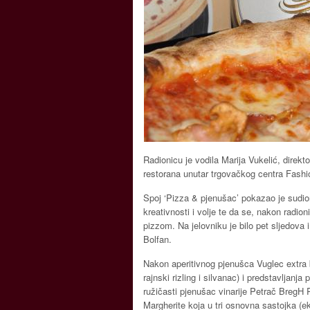
Radionicu je vodila Marija Vukelić, direk
restorana unutar trgovačkog centra Fashi
Spoj ‘Pizza & pjenušac’ pokazao je sudio
kreativnosti i volje te da se, nakon radi
pizzom. Na jelovniku je bilo pet sljedova
Bolfan.
Nakon aperitivnog pjenušca Vuglec extra b
rajnski rizling i silvanac) i predstavljanj
ružičasti pjenušac vinarije Petrač BregH
Margherite koja u tri osnovna sastojka (ek