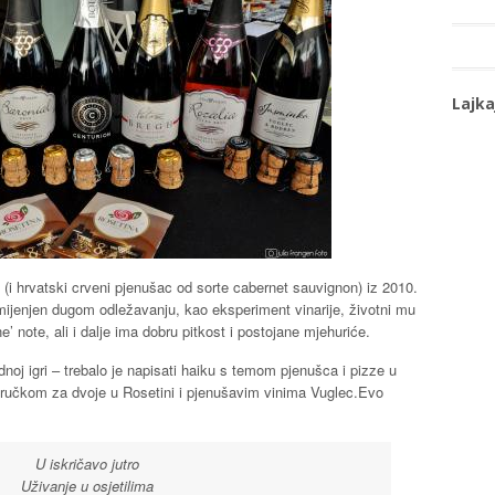
Lajka
 (i hrvatski crveni pjenušac od sorte cabernet sauvignon) iz 2010.
namijenjen dugom odležavanju, kao eksperiment vinarije, životni mu
rne’ note, ali i dalje ima dobru pitkost i postojane mjehuriće.
dnoj igri – trebalo je napisati haiku s temom pjenušca i pizze u
no ručkom za dvoje u Rosetini i pjenušavim vinima Vuglec.Evo
U iskričavo jutro
Uživanje u osjetilima