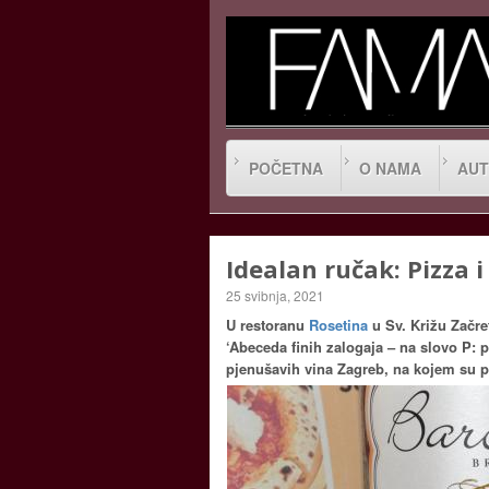
POČETNA
O NAMA
AUT
Idealan ručak: Pizza 
25 svibnja, 2021
U restoranu
Rosetina
u Sv. Križu Začre
‘Abeceda finih zalogaja – na slovo P:
pjenušavih vina Zagreb, na kojem su pr