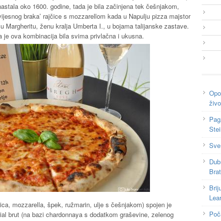
 nastala oko 1600. godine, tada je bila začinjena tek češnjakom,
povijesnog braka’ rajčice s mozzarellom kada u Napulju pizza majstor
cu Margheritu, ženu kralja Umberta I., u bojama talijanske zastave.
a je ova kombinacija bila svima privlačna i ukusna.
Opor
živo
Pag
Ste
Sve
Dub
Bra
Brij
Lea
ica, mozzarella, špek, ružmarin, ulje s češnjakom) spojen je
Poč
nial brut (na bazi chardonnaya s dodatkom graševine, zelenog