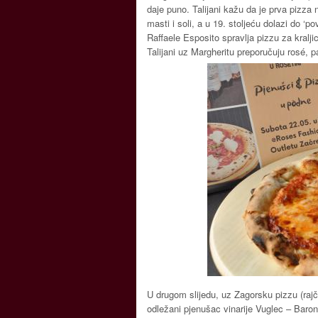
daje puno. Talijani kažu da je prva pizza
masti i soli, a u 19. stoljeću dolazi do ‘
Raffaele Esposito spravlja pizzu za kralji
Talijani uz Margheritu preporučuju rosé, p
U drugom slijedu, uz Zagorsku pizzu (rajč
odležani pjenušac vinarije Vuglec – Baro