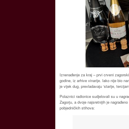
Iznenađenje za kraj – prvi crveni zagorski
godine, iz arhive vinarije. Iako nije bio 
je vijek dug, prevladavaju ‘starije, tercija
Polaznici radionice sudjelovali su u nagra
Zagorju, a dvoje najsretnijih je nagrađe
pobjedničkih stihova: