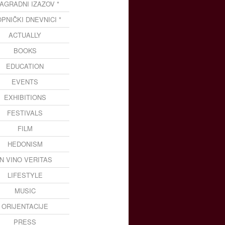
NAGRADNI IZAZOV *
OPNIČKI DNEVNICI *
ACTUALLY
BOOKS
EDUCATION
EVENTS
EXHIBITIONS
FESTIVALS
FILM
HEDONISM
IN VINO VERITAS
LIFESTYLE
MUSIC
ORIJENTACIJE
PRESS