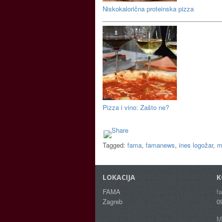
Niskokalorična proteinska pizza
Pizza i vino: Zašto ne?
Tagged:
fama
,
famanews
,
ines logožar
,
m
LOKACIJA
K
FAMA
f
Zagreb
0
M