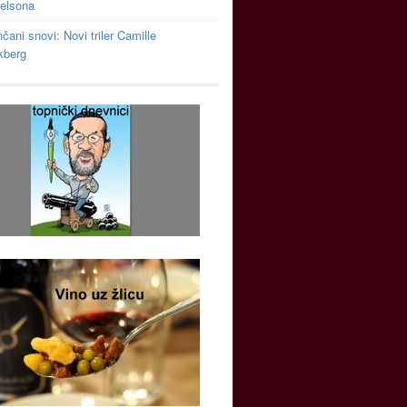
relsona
čani snovi: Novi triler Camille
kberg