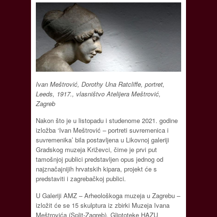
Ivan Meštrović, Dorothy Una Ratcliffe, portret,
Leeds, 1917., vlasništvo Atelijera Meštrović,
Zagreb
Nakon što je u listopadu i studenome 2021. godine
izložba ‘Ivan Meštrović – portreti suvremenica i
suvremenika’ bila postavljena u Likovnoj galeriji
Gradskog muzeja Križevci, čime je prvi put
tamošnjoj publici predstavljen opus jednog od
najznačajnijih hrvatskih kipara, projekt će s
predstaviti i zagrebačkoj publici.
U Galeriji AMZ – Arheološkoga muzeja u Zagrebu –
izložit će se 15 skulptura iz zbirki Muzeja Ivana
Meštrovića (Split-Zagreb), Gliptoteke HAZU