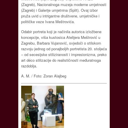
(Zagreb), Nacionalnoga muzeja moderne umjetnosti
(Zagreb) i Galerije umjetnina (Split). Ovaj izbor
pruža uvid u intrigantne društvene, umjetničke i
političke veze Ivana Meštrovića.
Odabir portreta koji je načinila autorica izložbene
koncepcije, viša kustosica Atelijera Meštrović u
Zagrebu, Barbara Vujanović, svjedoči o stilskom
razvoju jednog od ponajboljih portretista 20. stoljeća
– od secesijske stiliziranosti i impresionizma, preko
art déco stilizacije do realističnosti međuratnoga
razdoblja.
A. M. / Foto: Zoran Alajbeg