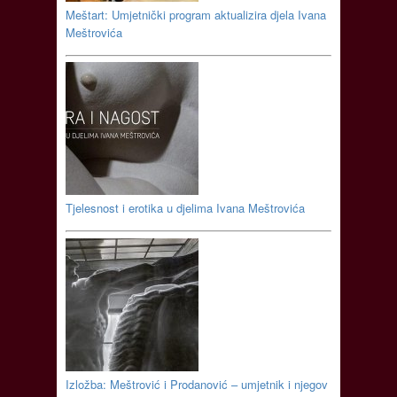
Meštart: Umjetnički program aktualizira djela Ivana
Meštrovića
Tjelesnost i erotika u djelima Ivana Meštrovića
Izložba: Meštrović i Prodanović – umjetnik i njegov