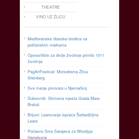
THEATRE
VINO UZ ŽLICU
Mediteranske ribarske brodice na
poštanskim markama
Oporavilište za divlje životinje primilo 1011
životinja
PagArtFestival: Monodrama Žlica
Steinberg
Sve manje pivovara u Njemačkoj
Dubrovnik: Skrivena mjesta Grada Mare
Bratoš
Brijuni: Learovanje ispraća Šerbedžijina
Leara
Počasno Srce Sarajeva za Woodyja
Harrelsona