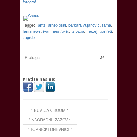
fotograf
Tagged:
amz
,
arheološki
,
barbara vujanović
,
fama
,
famanews
,
ivan meštrović
,
izložba
,
muzej
,
portreti
,
zagreb
Pratite nas na:
* BUVLJAK BOOM *
* NAGRADNI IZAZOV *
* TOPNIČKI DNEVNICI *