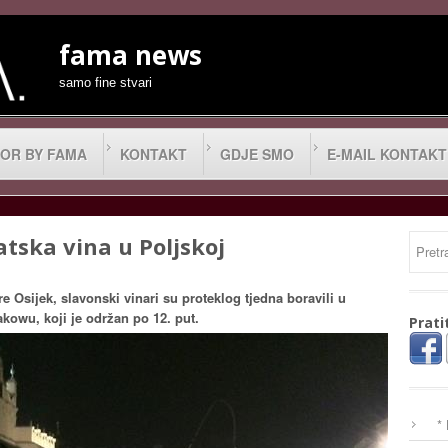
fama news
samo fine stvari
OR BY FAMA
KONTAKT
GDJE SMO
E-MAIL KONTAKT
tska vina u Poljskoj
 Osijek, slavonski vinari su proteklog tjedna boravili u
kowu, koji je održan po 12. put.
Prati
*