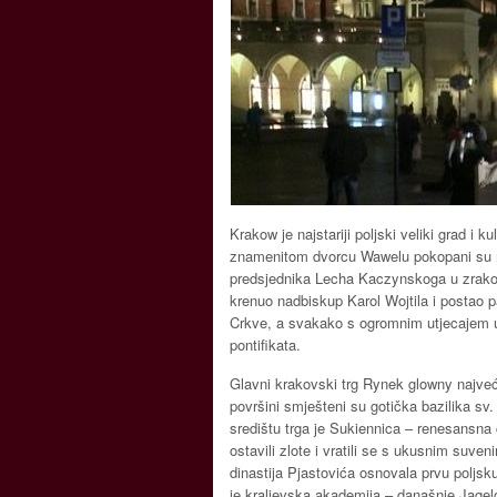
Krakow je najstariji poljski veliki grad i k
znamenitom dvorcu Wawelu pokopani su mno
predsjednika Lecha Kaczynskoga u zrakopl
krenuo nadbiskup Karol Wojtila i postao pa
Crkve, a svakako s ogromnim utjecajem u
pontifikata.
Glavni krakovski trg Rynek glowny najveć
površini smješteni su gotička bazilika sv. 
središtu trga je Sukiennica – renesansna
ostavili zlote i vratili se s ukusnim suve
dinastija Pjastovića osnovala prvu poljs
je kraljevska akademija – današnje Jagelo