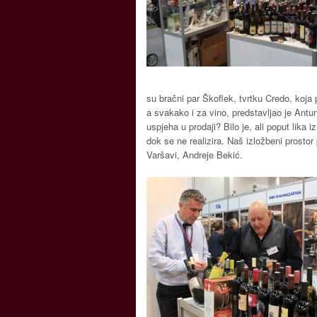
su bračni par Škoflek, tvrtku Credo, koja 
a svakako i za vino, predstavljao je Antun
uspjeha u prodaji? Bilo je, ali poput lika 
dok se ne realizira. Naš izložbeni prosto
Varšavi, Andreje Bekić.