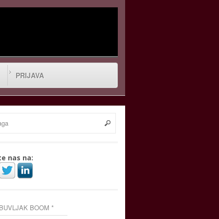
PRIJAVA
te nas na:
 BUVLJAK BOOM *