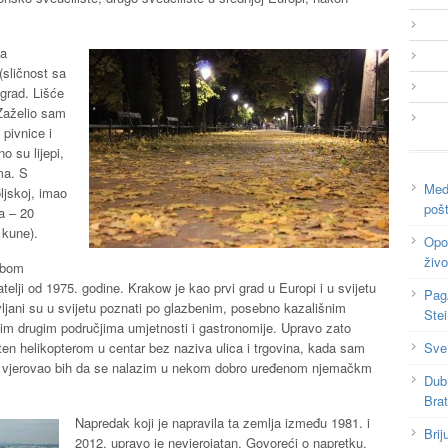
va
sličnost sa
 grad. Lišće
Zaželio sam
 pivnice i
o su lijepi,
ma. S
Medi
ljskoj, imao
poš
a – 20
 kune).
Opor
živo
ebom
atelji od 1975. godine. Krakow je kao prvi grad u Europi i u svijetu
Pag
jani su u svijetu poznati po glazbenim, posebno kazališnim
Ste
svim drugim područjima umjetnosti i gastronomije. Upravo zato
Sve
ten helikopterom u centar bez naziva ulica i trgovina, kada sam
w, vjerovao bih da se nalazim u nekom dobro uređenom njemačkm
Dub
Bra
Napredak koji je napravila ta zemlja između 1981. i
Brij
2012. upravo je nevjerojatan. Govoreći o napretku,