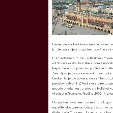
Danas vinove loze imaju malo u područjima
iz cijeloga svijeta iz godine u godinu sve 
U Arheološkom muzeju u Krakowu otvorena
od Moravske do Hrvatske autora Dubravk
lijepo uređenom prostoru, publika je imala
Zanimljivo je da su sačuvani misali tisk
Češke. To je bio pokušaj da se i tamo oživ
predstavništvo HTZ Varšava s direktoro
govorio o jedanaest gradova u Poljskoj koj
vijećnici u Gdańsku. Godine 2000. Krakow 
Ovogodišnji dvanaesti po redu EnoExpo
ugostiteljske opreme) održani su u novos
dijelu grada Czyzyny. Ulaznica za dobro p