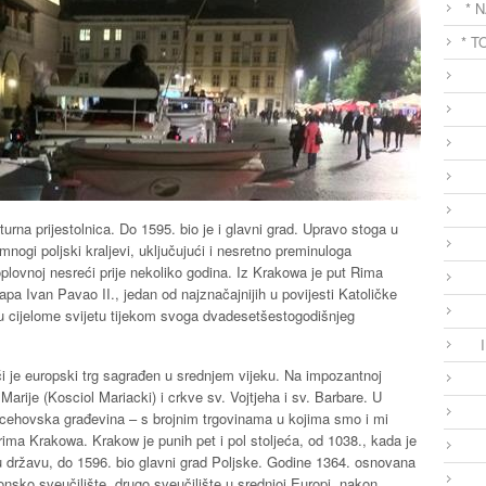
* 
* T
ulturna prijestolnica. Do 1595. bio je i glavni grad. Upravo stoga u
gi poljski kraljevi, uključujući i nesretno preminuloga
ovnoj nesreći prije nekoliko godina. Iz Krakowa je put Rima
pa Ivan Pavao II., jedan od najznačajnijih u povijesti Katoličke
 cijelome svijetu tijekom svoga dvadesetšestogodišnjeg
i je europski trg sagrađen u srednjem vijeku. Na impozantnoj
Marije (Kosciol Mariacki) i crkve sv. Vojtjeha i sv. Barbare. U
 cehovska građevina – s brojnim trgovinama u kojima smo i mi
nirima Krakowa. Krakow je punih pet i pol stoljeća, od 1038., kada je
ku državu, do 1596. bio glavni grad Poljske. Godine 1364. osnovana
nsko sveučilište, drugo sveučilište u srednjoj Europi, nakon