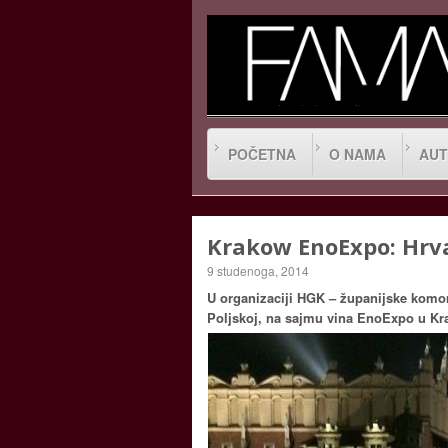
POČETNA
O NAMA
AUT
Krakow EnoExpo: Hrva
9 studenoga, 2014
U organizaciji HGK – županijske komore
Poljskoj, na sajmu vina EnoExpo u Kra