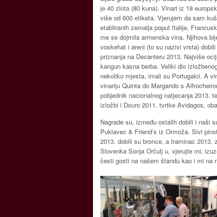
je 40 zlota (80 kuna). Vinari iz 18 europs
više od 600 etiketa. Vjerujem da sam ku
etabliranih zemalja poput Italije, Francusk
me se dojmila armenska vina. Njihova bij
voskehat i areni (to su nazivi vrsta) dobi
priznanja na Decanteru 2013. Najviše ocij
kangun kasna berba. Veliki dio izložbenog 
nekoliko mjesta, imali su Portugalci. A vi
vinariju Quinta do Margarido s Alfrocheir
pobjednik nacionalnog natjecanja 2013. te
izložbi i Douro 2011. tvrtke Avidagos, oba
Nagrade su, između ostalih dobili i naši s
Puklavec & Friend’s iz Ormoža. Sivi pino
2013. dobili su bronce, a traminac 2013. z
Slovenka Sonja Orčulj u, vjerujte mi, izuz
česti gosti na našem štandu kao i mi na n