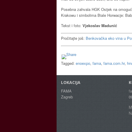
Posebna zahvala HGK Osijek na omoguće
Krakowu i simbolima Biale Horwacje: Bab
Tekst i foto:
Vjekoslav Madunić
Pročitajte još:
Benkovačka eko vina u Pol
Tagged:
enoexpo
,
fama
,
fama.com.hr
,
hr
LOKACIJA
K
FAMA
f
Zagreb
0
M
N