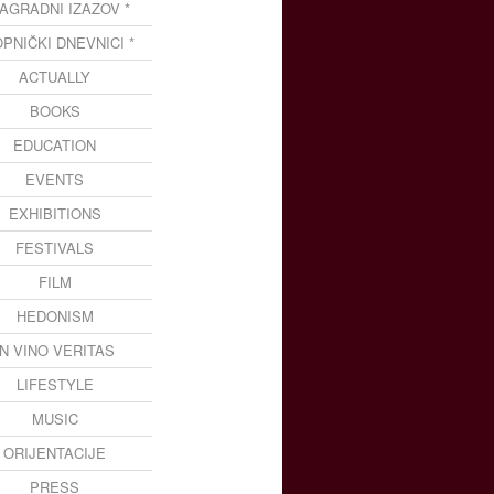
NAGRADNI IZAZOV *
OPNIČKI DNEVNICI *
ACTUALLY
BOOKS
EDUCATION
EVENTS
EXHIBITIONS
FESTIVALS
FILM
HEDONISM
IN VINO VERITAS
LIFESTYLE
MUSIC
ORIJENTACIJE
PRESS