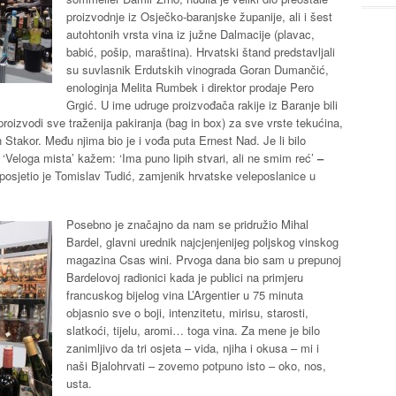
proizvodnje iz Osječko-baranjske županije, ali i šest
autohtonih vrsta vina iz južne Dalmacije (plavac,
babić, pošip, maraština). Hrvatski štand predstavljali
su suvlasnik Erdutskih vinograda Goran Dumančić,
enologinja Melita Rumbek i direktor prodaje Pero
Grgić. U ime udruge proizvođača rakije iz Baranje bili
proizvodi sve traženija pakiranja (bag in box) za sve vrste tekućina,
 Stakor. Među njima bio je i vođa puta Ernest Nad. Je li bilo
iz ‘Veloga mista’ kažem: ‘Ima puno lipih stvari, ali ne smim reć’
–
r posjetio je Tomislav Tudić, zamjenik hrvatske veleposlanice u
Posebno je značajno da nam se pridružio Mihal
Bardel, glavni urednik najcjenjenijeg poljskog vinskog
magazina Csas wini. Prvoga dana bio sam u prepunoj
Bardelovoj radionici kada je publici na primjeru
francuskog bijelog vina L’Argentier u 75 minuta
objasnio sve o boji, intenzitetu, mirisu, starosti,
slatkoći, tijelu, aromi… toga vina. Za mene je bilo
zanimljivo da tri osjeta – vida, njiha i okusa – mi i
naši Bjalohrvati – zovemo potpuno isto – oko, nos,
usta.