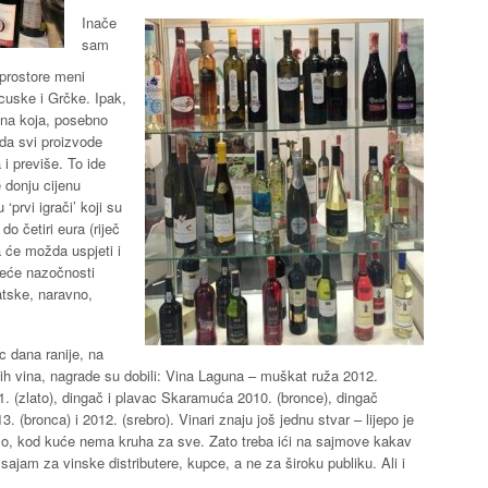
Inače
sam
 prostore meni
cuske i Grčke. Ipak,
ina koja, posebno
 da svi proizvode
 i previše. To ide
e donju cijenu
prvi igrači’ koji su
 do četiri eura (riječ
ka će možda uspjeti i
veće nazočnosti
vatske, naravno,
c dana ranije, na
ših vina, nagrade su dobili: Vina Laguna – muškat ruža 2012.
1. (zlato), dingač i plavac Skaramuća 2010. (bronce), dingač
3. (bronca) i 2012. (srebro). Vinari znaju još jednu stvar – lijepo je
zilo, kod kuće nema kruha za sve. Zato treba ići na sajmove kakav
 sajam za vinske distributere, kupce, a ne za široku publiku. Ali i