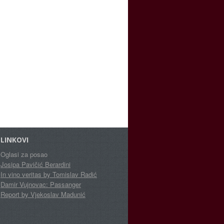
LINKOVI
Oglasi za posao
Josipa Pavičić Berardini
In vino veritas by Tomislav Radić
Damir Vujnovac: Passanger
Report by Vjekoslav Madunić