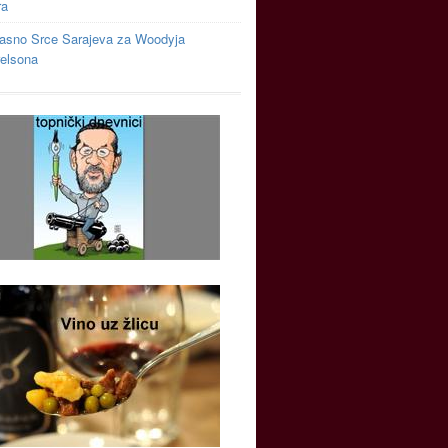
ra
asno Srce Sarajeva za Woodyja
relsona