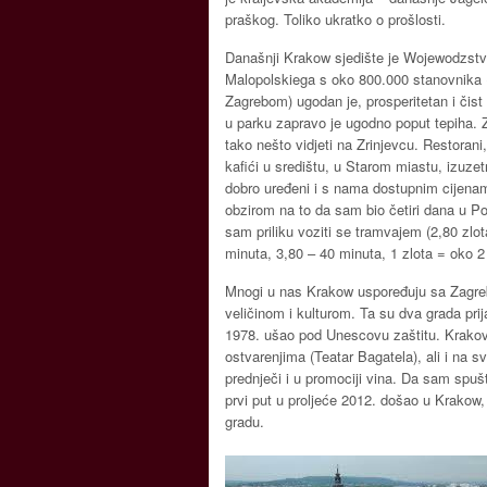
praškog. Toliko ukratko o prošlosti.
Današnji Krakow sjedište je Wojewodzst
Malopolskiega s oko 800.000 stanovnika (
Zagrebom) ugodan je, prosperitetan i čist
u parku zapravo je ugodno poput tepiha. 
tako nešto vidjeti na Zrinjevcu. Restorani,
kafići u središtu, u Starom miastu, izuzetn
dobro uređeni i s nama dostupnim cijena
obzirom na to da sam bio četiri dana u Po
sam priliku voziti se tramvajem (2,80 zlot
minuta, 3,80 – 40 minuta, 1 zlota = oko 2
Mnogi u nas Krakow uspoređuju sa Zagr
veličinom i kulturom. Ta su dva grada prij
1978. ušao pod Unescovu zaštitu. Krakovl
ostvarenjima (Teatar Bagatela), ali i na 
prednječi i u promociji vina. Da sam spuš
prvi put u proljeće 2012. došao u Krako
gradu.