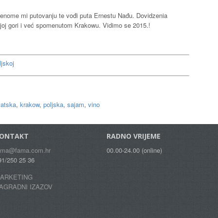
nome mi putovanju te vođi puta Ernestu Nađu. Dovidzenia
joj gori i već spomenutom Krakowu. Vidimo se 2015.!
jskoj
vatska
,
krakow
,
poljska
,
sajam
,
vino
ONTAKT
RADNO VRIJEME
ama@fama.com.hr
00.00-24.00 (online)
91/250 25 36
ARKETING
AGRADNI IZAZOV