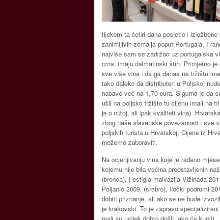
tijekom ta četiri dana posjetio i izložbene
zanimljivih zemalja poput Portugala, Fran
najviše sam se zadržao uz portugalska v
crna, imaju dalmatinski štih. Primjetno je
sve više vina i da ga danas na tržištu ima
tako daleko da distributeri u Poljskoj nud
nabave već na 1,70 eura. Sigurno je da su ‘
ušli na poljsko tržište tu cijenu imali na tri
je o nižoj, ali ipak kvaliteti vina). Hrvats
zbog naše slavenske povezanosti i sve 
poljskih turista u Hrvatskoj. Cijene iz Hr
možemo zaboraviti.
Na ocjenjivanju vina koje je rađeno mjese
kojemu nije bila većina predstavljenih na
(bronca), Festigia malvazija Vižinada 201
Poljanić 2009. (srebro), Iločki podrumi 201
dobiti priznanje, ali ako se ne bude izvo
je krakovski. To je zapravo specijalizirani
mali su uvijek dobro došli, ako će kupiti.