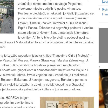
Lea
znatiželji i novostima koje usvajaju Poljaci na
visokome mjestu zadnjih je godina vinarstvo.
Poč
Povijesno gledajući, u nekadašnjoj Galiciji uzgajalo se
Har
puno više vinove loze, a u gradu Lwówu (današnji
Lavov u Ukrajini) najveći uvoznici su bili našijenci
Prpić i Rosso. Također svi najvažniji podrumi i vinske
staze bile su u Novom Saczu (stotinjak kilometara
istočnije). Ali to je bilo prije stotinu pedeset godina.
 Slaska i Malopoljske i ta su vina prosječna, ali je interes za vina
veći.
 je izložba povodom izlaska knjige ‘Tragovima Ćirila i Metoda’ –
e Pascuttini Mossor, Mareka Stawskog i Mareka Zalewskog. U
 priliku čuti o početcima hrvatske pismenosti na glagoljici.
<
ani hrvatskom glagoljicom u samostanskim knjižnicama Poljske i
i slavenski obred. Hvale vrijednu ideju započela je i realiziralo
m Bojanom Baketom. U kasnijem razgovoru, Baketa je ponosno
i su vidjeli tu izložbu, a završna će biti dogodine u Gradskoj
je bio europska prijestolnica kulture s još osam gradova.
 i 20. HORECA (sajam
agrađenim paviljonima u
osjećenu priredbu stajala