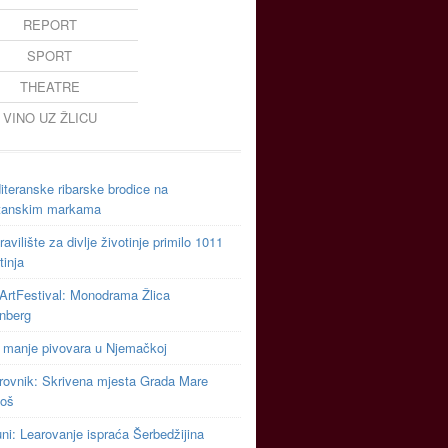
REPORT
SPORT
THEATRE
VINO UZ ŽLICU
teranske ribarske brodice na
tanskim markama
avilište za divlje životinje primilo 1011
tinja
ArtFestival: Monodrama Žlica
inberg
 manje pivovara u Njemačkoj
rovnik: Skrivena mjesta Grada Mare
toš
uni: Learovanje ispraća Šerbedžijina