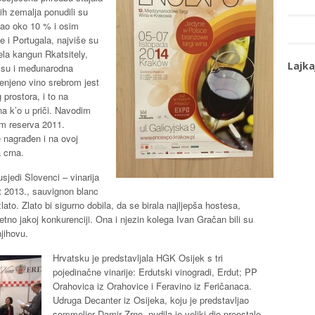
kih zemalja ponudili su
šao oko 10 % i osim
e i Portugala, najviše su
ela kangun Rkatsitely,
Lajka
li su i međunarodna
enjeno vino srebrom jest
prostora, i to na
na k’o u priči. Navodim
om reserva 2011.
 nagrađen i na ovoj
 crna.
usjedi Slovenci – vinarija
t 2013., sauvignon blanc
lato. Zlato bi sigurno dobila, da se birala najljepša hostesa,
etno jakoj konkurenciji. Ona i njezin kolega Ivan Gračan bili su
jihovu.
Hrvatsku je predstavljala HGK Osijek s tri
pojedinačne vinarije: Erdutski vinogradi, Erdut; PP
Orahovica iz Orahovice i Feravino iz Feričanaca.
Udruga Decanter iz Osijeka, koju je predstavljao
sommelier Damir Zrno, nudila je veliki dio preostale