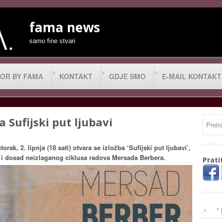
fama news
samo fine stvari
OR BY FAMA
KONTAKT
GDJE SMO
E-MAIL KONTAKT
 Sufijski put ljubavi
k, 2. lipnja (18 sati) otvara se izložba ‘Sufijski put ljubavi’,
g i dosad neizlaganog ciklusa radova Mersada Berbera.
Prati
*