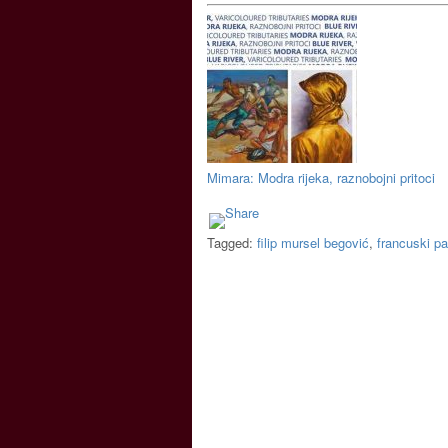
Mimara: Modra rijeka, raznobojni pritoci
Tagged:
filip mursel begović
,
francuski pa