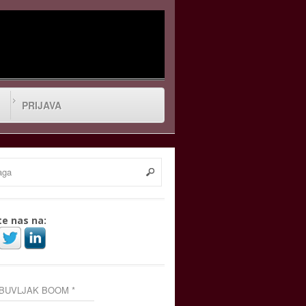
PRIJAVA
te nas na:
 BUVLJAK BOOM *