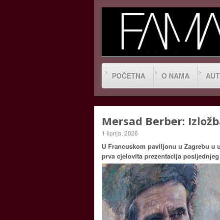
POČETNA
O NAMA
AUT
Mersad Berber: Izložba
1 lipnja, 2026
U Francuskom paviljonu u Zagrebu u utora
prva cjelovita prezentacija posljednje