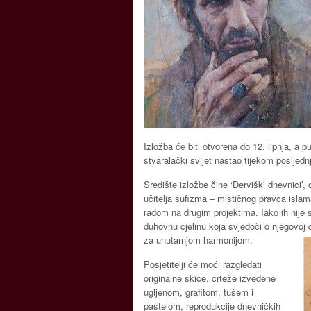
Izložba će biti otvorena do 12. lipnja, a p
stvaralački svijet nastao tijekom posljedn
Središte izložbe čine ‘Derviški dnevnici’, 
učitelja sufizma – mističnog pravca islama
radom na drugim projektima. Iako ih nije s
duhovnu cjelinu koja svjedoči o njegovoj 
za unutarnjom harmonijom.
Posjetitelji će moći razgledati
originalne skice, crteže izvedene
ugljenom, grafitom, tušem i
pastelom, reprodukcije dnevničkih