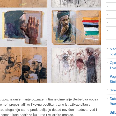
Medi
poš
Opor
živo
Pag
Ste
Sve
Dub
iku za upoznavanje manje poznate, intimne dimenzije Berberova opusa
Bra
teme i prepoznatljivu likovnu poetiku, trajno istraživao pitanja
ložba stoga nije samo predstavljanje dosad neviđenih radova, već i
Brij
ednosti koje nadilaze kulturne i religijske granice.