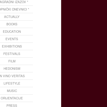
NAGRADNI IZAZOV *
OPNIČKI DNEVNICI *
ACTUALLY
BOOKS
EDUCATION
EVENTS
EXHIBITIONS
FESTIVALS
FILM
HEDONISM
IN VINO VERITAS
LIFESTYLE
MUSIC
ORIJENTACIJE
PRESS