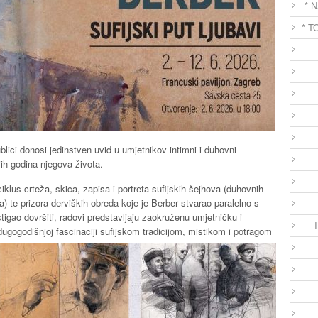
* 
* T
ublici donosi jedinstven uvid u umjetnikov intimni i duhovni
jih godina njegova života.
ciklus crteža, skica, zapisa i portreta sufijskih šejhova (duhovnih
) te prizora derviških obreda koje je Berber stvarao paralelno s
tigao dovršiti, radovi predstavljaju zaokruženu umjetničku i
dugogodišnjoj fascinaciji sufijskom tradicijom, mistikom i potragom