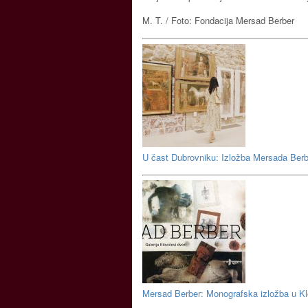
M. T. / Foto: Fondacija Mersad Berber
U čast Dubrovniku: Izložba Mersada Ber
Mersad Berber: Monografska izložba u K