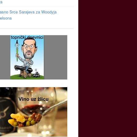
ra
asno Srce Sarajeva za Woodyja
relsona