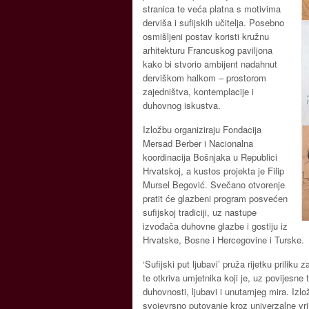
stranica te veća platna s motivima
derviša i sufijskih učitelja. Posebno
osmišljeni postav koristi kružnu
arhitekturu Francuskog paviljona
kako bi stvorio ambijent nadahnut
derviškom halkom – prostorom
zajedništva, kontemplacije i
duhovnog iskustva.
Izložbu organiziraju Fondacija
Mersad Berber i Nacionalna
koordinacija Bošnjaka u Republici
Hrvatskoj, a kustos projekta je Filip
Mursel Begović. Svečano otvorenje
pratit će glazbeni program posvećen
sufijskoj tradiciji, uz nastupe
izvođača duhovne glazbe i gostiju iz
Hrvatske, Bosne i Hercegovine i Turske.
‘Sufijski put ljubavi’ pruža rijetku pril
te otkriva umjetnika koji je, uz povijesne 
duhovnosti, ljubavi i unutarnjeg mira. Iz
svojevrsno putovanje kroz univerzalne vrij