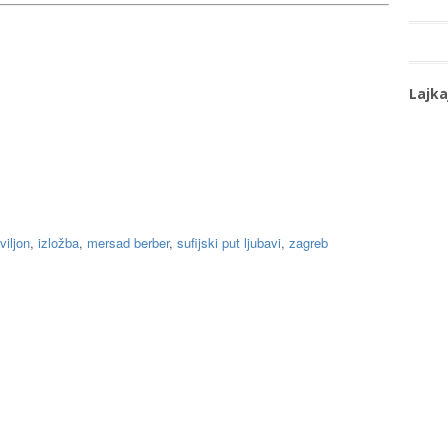
Lajka
viljon
,
izložba
,
mersad berber
,
sufijski put ljubavi
,
zagreb