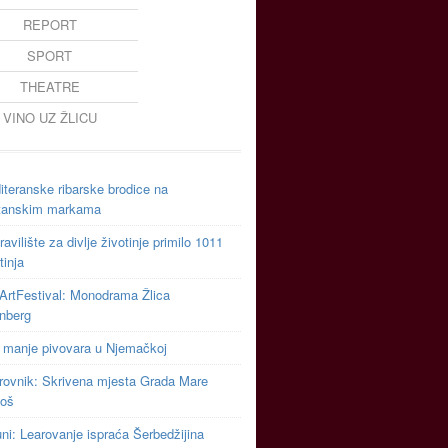
REPORT
SPORT
THEATRE
VINO UZ ŽLICU
teranske ribarske brodice na
tanskim markama
avilište za divlje životinje primilo 1011
tinja
ArtFestival: Monodrama Žlica
inberg
 manje pivovara u Njemačkoj
rovnik: Skrivena mjesta Grada Mare
toš
uni: Learovanje ispraća Šerbedžijina