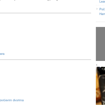
Lea
Poč
Har
bera
<
lovićevim dvorima