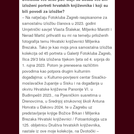
izloženi portreti hrvatskih književnika i koji su
bili povodi za izložbe?
– Na natječaju Fotokluba Zagreb raspisanome za
samostalnu izložbu članova u 2023. godini
Umjetnički savjet Vlasta Štalekar, Miljenko Marotti i
Nenad Martić prihvatili su mi na temelju priloženih
fotografija temu Hrvatski književnici Miljenka
Brezaka. Tako je kao moja prva samostalna izložba
kolekcija od 45 portreta u Galeriji Fotokluba Zagreb,
Ilica 29/3 bila izložena tijekom ljeta od 4. srpnja do
1. rujna 2023. Potom je prenesena različitim
povodima kao potpora drugim kulturnim
događajima: u Kulturno-povijesni centar Sisačko-
moslavačke županije u Sisku i na događanja u
okviru Hrvatske književne Panonije VI. u
Budimpešti 2023., na Pjesničkim susretima u
Drenovcima, u Srednjoj strukovnoj školi Antuna
Horvata u Đakovu 2024. te u Zagrebu uz
predstavljanje knjige Božice Brkan i Miljenka
Brezaka Hrvatski književnici / Fotoantologija uza
125. obljetnicu Društva hrvatskih književnika,
nastale iz ove moje kolekcije, na Dvotočki –