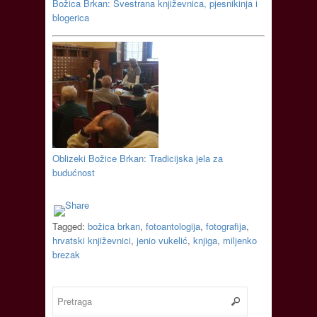
Božica Brkan: Svestrana književnica, pjesnikinja i
blogerica
Oblizeki Božice Brkan: Tradicijska jela za
budućnost
Tagged:
božica brkan
,
fotoantologija
,
fotografija
,
hrvatski književnici
,
jenio vukelić
,
knjiga
,
miljenko
brezak