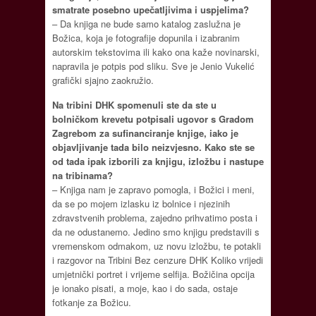
smatrate posebno upečatljivima i uspjelima?
– Da knjiga ne bude samo katalog zaslužna je
Božica, koja je fotografije dopunila i izabranim
autorskim tekstovima ili kako ona kaže novinarski,
napravila je potpis pod sliku. Sve je Jenio Vukelić
grafički sjajno zaokružio.
Na tribini DHK spomenuli ste da ste u
bolničkom krevetu potpisali ugovor s Gradom
Zagrebom za sufinanciranje knjige, iako je
objavljivanje tada bilo neizvjesno. Kako ste se
od tada ipak izborili za knjigu, izložbu i nastupe
na tribinama?
– Knjiga nam je zapravo pomogla, i Božici i meni,
da se po mojem izlasku iz bolnice i njezinih
zdravstvenih problema, zajedno prihvatimo posta i
da ne odustanemo. Jedino smo knjigu predstavili s
vremenskom odmakom, uz novu izložbu, te potakli
i razgovor na Tribini Bez cenzure DHK Koliko vrijedi
umjetnički portret i vrijeme selfija. Božičina opcija
je ionako pisati, a moje, kao i do sada, ostaje
fotkanje za Božicu.