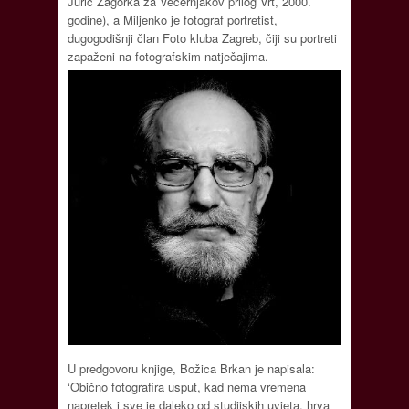
Jurić Zagorka za Večernjakov prilog Vrt, 2000.
godine), a Miljenko je fotograf portretist,
dugogodišnji član Foto kluba Zagreb, čiji su portreti
zapaženi na fotografskim natječajima.
U predgovoru knjige, Božica Brkan je napisala:
‘Obično fotografira usput, kad nema vremena
napretek i sve je daleko od studijskih uvjeta, hrva