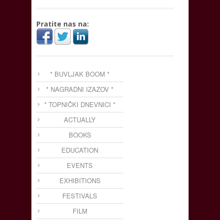
Pratite nas na:
* BUVLJAK BOOM *
* NAGRADNI IZAZOV *
* TOPNIČKI DNEVNICI *
ACTUALLY
BOOKS
EDUCATION
EVENTS
EXHIBITIONS
FESTIVALS
FILM