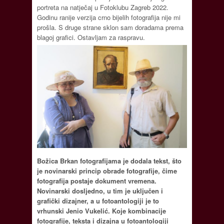
portreta na natječaj u Fotoklubu Zagreb 2022.
Godinu ranije verzija crno bijelih fotografija nije mi
prošla. S druge strane sklon sam doradama prema
blagoj grafici. Ostavljam za raspravu.
Božica Brkan fotografijama je dodala tekst, što
je novinarski princip obrade fotografije, čime
fotografija postaje dokument vremena.
Novinarski dosljedno, u tim je uključen i
grafički dizajner, a u fotoantologiji je to
vrhunski Jenio Vukelić. Koje kombinacije
fotografije, teksta i dizajna u fotoantologiji