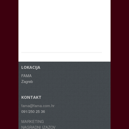
LOKACIJA
FAMA
Zagreb
KONTAKT
fama@fama.com.hr
091/250 25 36
MARKETING
NAGRADNI IZAZOV