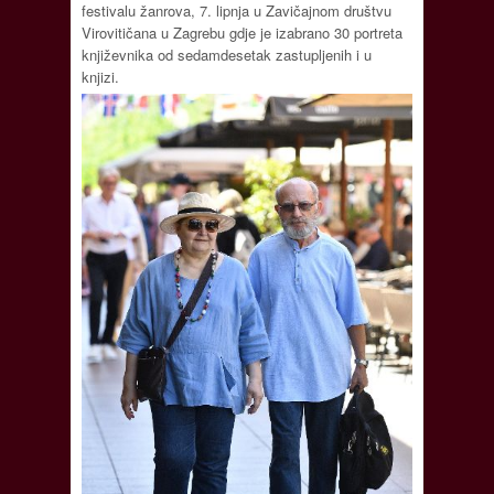
festivalu žanrova, 7. lipnja u Zavičajnom društvu
Virovitičana u Zagrebu gdje je izabrano 30 portreta
književnika od sedamdesetak zastupljenih i u
knjizi.