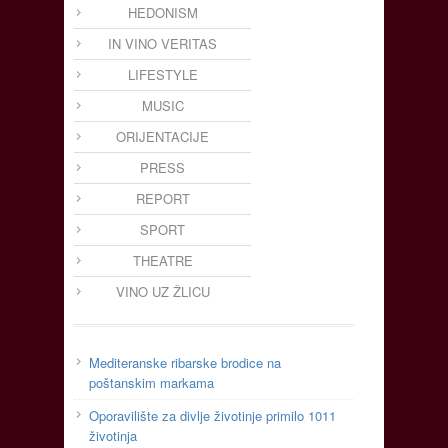
HEDONISM
IN VINO VERITAS
LIFESTYLE
MUSIC
ORIJENTACIJE
PRESS
REPORT
SPORT
THEATRE
VINO UZ ŽLICU
Mediteranske ribarske brodice na
poštanskim markama
Oporavilište za divlje životinje primilo 1011
životinja