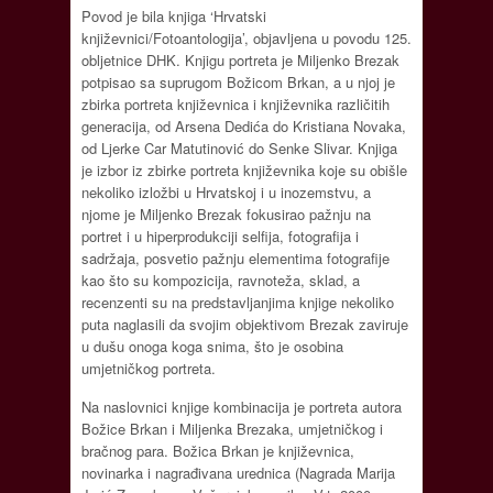
Povod je bila knjiga ‘Hrvatski
književnici/Fotoantologija’, objavljena u povodu 125.
obljetnice DHK. Knjigu portreta je Miljenko Brezak
potpisao sa suprugom Božicom Brkan, a u njoj je
zbirka portreta književnica i književnika različitih
generacija, od Arsena Dedića do Kristiana Novaka,
od Ljerke Car Matutinović do Senke Slivar. Knjiga
je izbor iz zbirke portreta književnika koje su obišle
nekoliko izložbi u Hrvatskoj i u inozemstvu, a
njome je Miljenko Brezak fokusirao pažnju na
portret i u hiperprodukciji selfija, fotografija i
sadržaja, posvetio pažnju elementima fotografije
kao što su kompozicija, ravnoteža, sklad, a
recenzenti su na predstavljanjima knjige nekoliko
puta naglasili da svojim objektivom Brezak zaviruje
u dušu onoga koga snima, što je osobina
umjetničkog portreta.
Na naslovnici knjige kombinacija je portreta autora
Božice Brkan i Miljenka Brezaka, umjetničkog i
bračnog para. Božica Brkan je književnica,
novinarka i nagrađivana urednica (Nagrada Marija