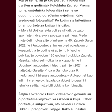
koji je selfie, ali je kao portretna fotografija
uvršten u godišnjak Fotokluba Zagreb. Prema
tome, umjetnička fotografija i selfie se
dopunjuju pod određenim uvjetima. Kako
vrednovati fotografiju? Po kojim ste kriterijima
birali portrete za knjigu i izložbu.
– Moja bi Božica rekla voli se slikati, pa zato
spominjem dva svoja povezana primjera. Među
moje četiri fotografije primljene na 40. Zagreb Salon
2022. je i Autoportret snimljen pred ogledalom u
kupaonici, a te godine ušao je i u Prigodnu
publikaciju povodom 130 godina Fotokluba Zagreb.
Rezultat istog selfi-fotkanja u kupaonici je i
Dvostruki autoportretni triptih, primljen 2024. na
natječaju Galerije Prica u Samoboru za 6.
međunarodni trijenale autoporteta – Autoportret kao
intimni vremeplov. Ispada da dobroj fotografiji i
tehnika selfija može biti dobitna kombinacija.
Željka Lovrenčić i Đuro Vidmarović govorili su
o portretima književnika i izboru u knjizi. Izbor
portreta je subjektivan, što navodi i Božica
Brkan u predgovoru knjige. Kako su nastali