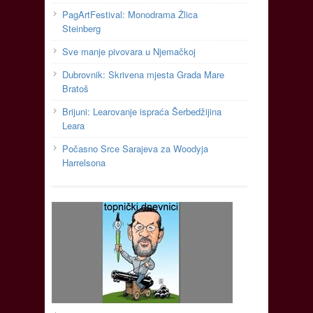
PagArtFestival: Monodrama Žlica
Steinberg
Sve manje pivovara u Njemačkoj
Dubrovnik: Skrivena mjesta Grada Mare
Bratoš
Brijuni: Learovanje ispraća Šerbedžijina
Leara
Počasno Srce Sarajeva za Woodyja
Harrelsona