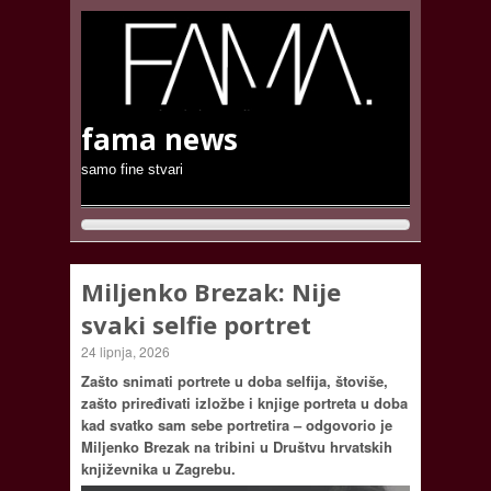
fama news
samo fine stvari
Miljenko Brezak: Nije
svaki selfie portret
24 lipnja, 2026
Zašto snimati portrete u doba selfija, štoviše,
zašto priređivati izložbe i knjige portreta u doba
kad svatko sam sebe portretira – odgovorio je
Miljenko Brezak na tribini u Društvu hrvatskih
književnika u Zagrebu.