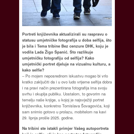
Portreti književnika aktualizirali su raspravu o
statusu umjetničke fotografija u doba selfija, što
je bila i Tema tribine Bez cenzure DHK, koju je
vodila Lada Žigo Španić. Što razlikuje
umjetničku fotografiju od selfija? Kako
umjetnički portret djeluje na vizualnu kulturu, a
kako selfie?
– Po mojem neposrednom iskustvu mogao bi vrlo
kratko zaključiti da i u ovo ludo vrijeme selfija dobra
i na pravi način prezentirana fotografija ima svoju
svrhu i okuplja publiku. Uostalom, to govorim na
temelju naše knjige, u kojoj je najsvježiji portret
književnika, konkretno Tomislava Šovagovića, koji
sam snimio gotovo u prolazu, mobitelom na kavi
29. lipnja prošle 2025. godine.
Na tribini ste istakli primjer Vašeg autoportreta