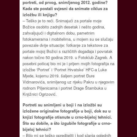
portreti, od prvog, snimljenog 2012. godine?
Kada ste postali svjesni da snimate ciklus za
izložbu ili knjigu?
– Teško je to reći. Snimajući za portale moje
Božice osobito zadnjih desetak i nešto godina,
zahvaljujući i digitalnom dobu, pametnim
fotokamerama i mobitelima, u mojem su se slučaju
povezale dvije situacije: fotkanje za tekstove za
portale mojoj Božici s različitih događaja i povratak
nakon točno 50 godina 2019. u Fotoklub Zagreb. A
posebni poticaj bio mi je i prijem mojih fotografija na
izložbe ‘Portret’ i ‘Portret Hrvatske’ HFC-a Luke
Mjede, kojemu 2019. šaljem portret Đure
Vidmarovića, snimljenog uz rijeku Pakru u njegovim
rodnom Piljenicama i portret Drage Štambuka u
Knjižnici Ogrizović.
Portreti su snimljeni u boji i na izložbi su
izložene originalne fotografije u boji, dok su u
knjizi fotografije otisnute u crno-bijeloj tehnici.
Što su dobile, a što izgubile fotografije u crno-
bijeloj tehnici?
– Bilo mi se teško opredijeliti i kod slanja oglednih