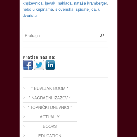
književnica
,
ljevak
,
naklada
,
nataša kramberger
,
nebo u kupinama
,
slovenska
,
spisateljica
,
u
dvorištu
Pratite nas na:
* BUVLJAK BOOM *
* NAGRADNI IZAZOV *
* TOPNIČKI DNEVNICI *
ACTUALLY
BOOKS
EDUCATION