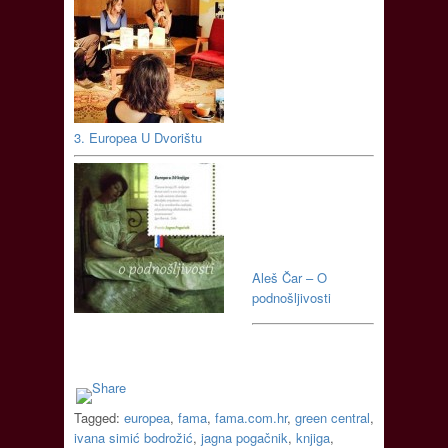
3. Europea U Dvorištu
Aleš Čar – O
podnošljivosti
Tagged:
europea
,
fama
,
fama.com.hr
,
green central
,
ivana simić bodrožić
,
jagna pogačnik
,
knjiga
,