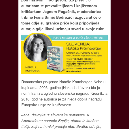
autoricom te prevoditeljicom i književnom
kritičarkom Jagnom Pogačnik, moderatorica
tribine Ivana Simić Bodrožić razgovarat će o
tome gdje su granice priče koju pripovijeda
autor, a gdje likovi uzimaju stvari u svoje ruke.
Romaneskni prvijenac Nataše Kramberger ‘Nebo u
kupinama’ 2008. godine (Naklada Ljevak) bio je
nominiran za uglednu slovensku nagradu Kresnik, a
2010. godine autorica je za njega dobila nagradu
Europske unije za književnost.
Jana, djevojka iz slovenske provincije, u
Amsterdamu susreće Bepija, starca iz istočne
Italije koji na tržnici prodaje ribu. Svatko od njih,