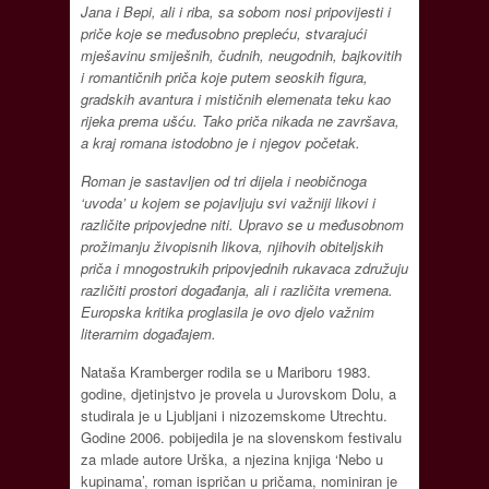
Jana i Bepi, ali i riba, sa sobom nosi pripovijesti i
priče koje se međusobno prepleću, stvarajući
mješavinu smiješnih, čudnih, neugodnih, bajkovitih
i romantičnih priča koje putem seoskih figura,
gradskih avantura i mističnih elemenata teku kao
rijeka prema ušću. Tako priča nikada ne završava,
a kraj romana istodobno je i njegov početak.
Roman je sastavljen od tri dijela i neobičnoga
‘uvoda’ u kojem se pojavljuju svi važniji likovi i
različite pripovjedne niti. Upravo se u međusobnom
prožimanju živopisnih likova, njihovih obiteljskih
priča i mnogostrukih pripovjednih rukavaca združuju
različiti prostori događanja, ali i različita vremena.
Europska kritika proglasila je ovo djelo važnim
literarnim događajem.
Nataša Kramberger rodila se u Mariboru 1983.
godine, djetinjstvo je provela u Jurovskom Dolu, a
studirala je u Ljubljani i nizozemskome Utrechtu.
Godine 2006. pobijedila je na slovenskom festivalu
za mlade autore Urška, a njezina knjiga ‘Nebo u
kupinama’, roman ispričan u pričama, nominiran je