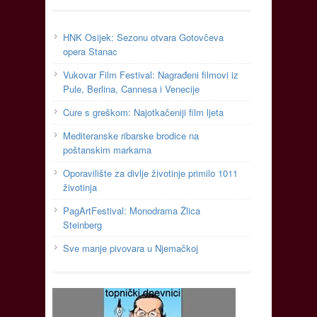
HNK Osijek: Sezonu otvara Gotovčeva
opera Stanac
Vukovar Film Festival: Nagrađeni filmovi iz
Pule, Berlina, Cannesa i Venecije
Cure s greškom: Najotkačeniji film ljeta
Mediteranske ribarske brodice na
poštanskim markama
Oporavilište za divlje životinje primilo 1011
životinja
PagArtFestival: Monodrama Žlica
Steinberg
Sve manje pivovara u Njemačkoj