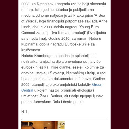
2008. za Kresnikovu nagradu (za najbolji slovenski
roman). Iste godine autorica je pobijedila na
međunarodnome natjecanju za kratku priču ‘A Sea
of Words’, koje financijski potpomaže zaklada Anne
Lindh, dok je 2009. dobila nagradu Young Euro
Connect za esej ‘Dva tedna s smetarji’ (Dva tjedna
sa smetlarima). Godine 2010. za roman ‘Nebo u
kupinama’ dobila nagradu Europske unije za
književnost.
Nataša Kramberger slobodna je spisateljica i
novinarka, a njezina djela prevedena su na više
europskih jezika. Piše članke, eseje i kolumne za
dnevne listove u Sloveniji, Njemačkoj i Italiji, a radi
i na scenarijima za dokumentarne filmove. Godine
2009. utemeljila je eko-umjetnički kolektiv
Green
Central
u kojem nastoji promicati ekologiju i
umjetnost. Živi u Berlinu, ali i dalje njeguje ljubav
prema Jurovskom Dolu i često putuje.
N. L.