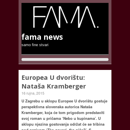
fama news
samo fine stvari
Europea U dvorištu:
Nataša Kramberger
16 rujna, 2015
U Zagrebu u sklopu Europee U dvorištu gostuje
perspektivna slovenska autorica Nataša
Kramberger, koja će tom prigodom predstaviti
svoj roman u pričama ‘Nebo u kupinama’. U
sklopu njezina gostovanja održat će se tribina
pod nazivom ‘Tko govori, tko piše?’. S