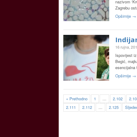
nazivom ‘Kru
Zagrebu ost
Opširnije →
Indija
16 rujna, 20
Ispovijest i
Begić, majka
esencijalna 
Opširnije →
« Prethodno
1
…
2.102
2.10
2.111
2.112
…
2.125
Sljede