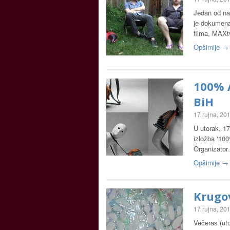
Jedan od na
je dokumenat
filma, MAXt
Opširnije →
100% A
BiH
17 rujna, 20
U utorak, 17
izložba ‘100
Organizato
Opširnije →
Krugov
17 rujna, 20
Večeras (uto