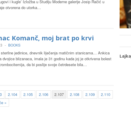
govi i kugle’ Izložba u Studiju Moderne galerije Josip Račić u
aje otvorena do utorka…
nac Komanč, moj brat po krvi
13
-
BOOKS
z sterilne jedinice, dnevnik liječenja matičnim stanicama… Ankica
Lajka
 dvojice blizanaca, imala je 31 godinu kada joj je otkrivena bolest
trombocitemija, da bi poslije svoje četrdesete bila…
3
2.104
2.105
2.106
2.107
2.108
2.109
2.110
će »