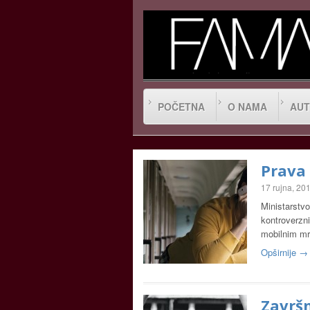
POČETNA
O NAMA
AUT
Prava 
17 rujna, 20
Ministarstvo
kontroverzn
mobilnim mr
Opširnije →
Završn