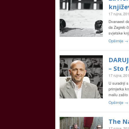
knjiže
17 rujna, 20
Dvanaest da
da Zagreb či
svjetske kn
Opširnije →
DARUJ
– Sto 
17 rujna, 20
U suradnji 
primjerka kn
mailu zašto 
Opširnije →
The N
17 rujna, 20