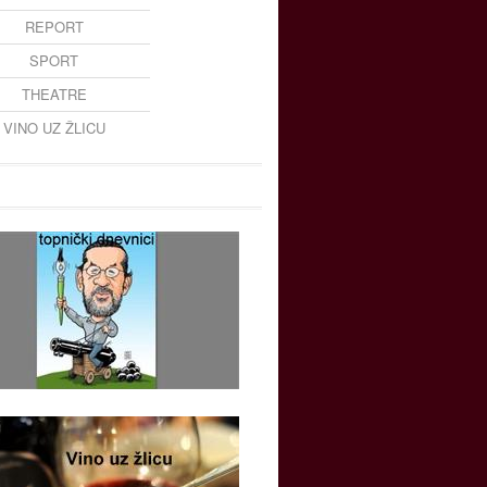
REPORT
SPORT
THEATRE
VINO UZ ŽLICU