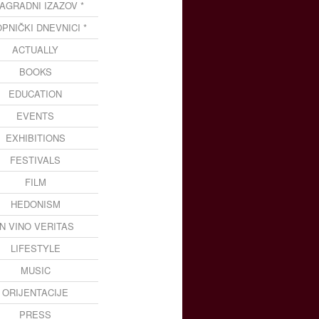
NAGRADNI IZAZOV *
OPNIČKI DNEVNICI *
ACTUALLY
BOOKS
EDUCATION
EVENTS
EXHIBITIONS
FESTIVALS
FILM
HEDONISM
IN VINO VERITAS
LIFESTYLE
MUSIC
ORIJENTACIJE
PRESS