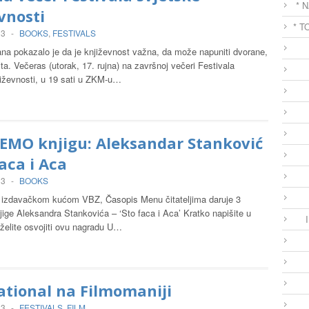
* 
vnosti
* T
13
-
BOOKS
,
FESTIVALS
na pokazalo je da je književnost važna, da može napuniti dvorane,
ta. Večeras (utorak, 17. rujna) na završnoj večeri Festivala
jiževnosti, u 19 sati u ZKM-u…
EMO knjigu: Aleksandar Stanković
faca i Aca
13
-
BOOKS
s izdavačkom kućom VBZ, Časopis Menu čitateljima daruje 3
jige Aleksandra Stankovića – ‘Sto faca i Aca’ Kratko napišite u
želite osvojiti ovu nagradu U…
ational na Filmomaniji
13
-
FESTIVALS
,
FILM