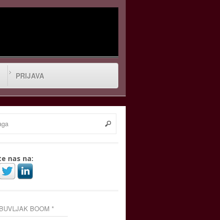
PRIJAVA
te nas na:
 BUVLJAK BOOM *