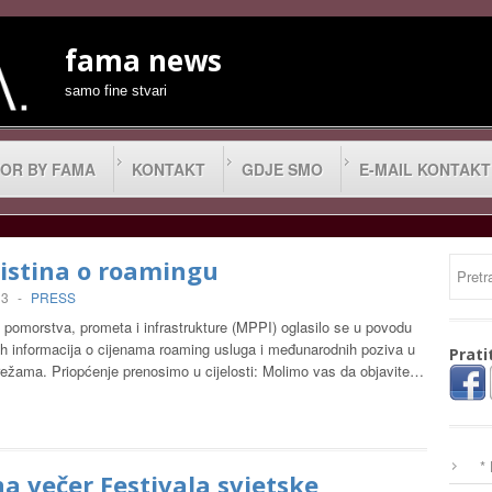
fama news
samo fine stvari
OR BY FAMA
KONTAKT
GDJE SMO
E-MAIL KONTAKT
istina o roamingu
13
-
PRESS
 pomorstva, prometa i infrastrukture (MPPI) oglasilo se u povodu
ih informacija o cijenama roaming usluga i međunarodnih poziva u
Prati
ežama. Priopćenje prenosimo u cijelosti: Molimo vas da objavite…
*
a večer Festivala svjetske