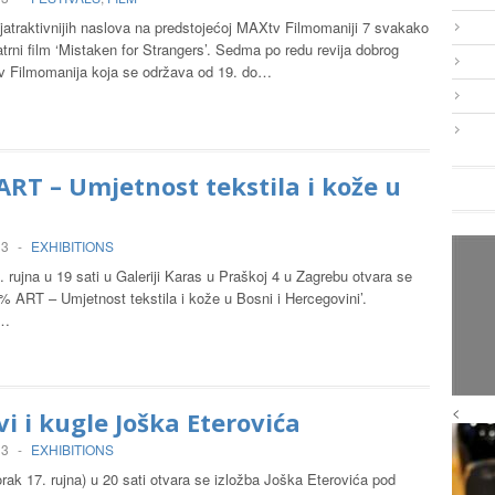
jatraktivnijih naslova na predstojećoj MAXtv Filmomaniji 7 svakako
rni film ‘Mistaken for Strangers’. Sedma po redu revija dobrog
v Filmomanija koja se održava od 19. do…
RT – Umjetnost tekstila i kože u
13
-
EXHIBITIONS
. rujna u 19 sati u Galeriji Karas u Praškoj 4 u Zagrebu otvara se
% ART – Umjetnost tekstila i kože u Bosni i Hercegovini’.
r…
<
i i kugle Joška Eterovića
13
-
EXHIBITIONS
rak 17. rujna) u 20 sati otvara se izložba Joška Eterovića pod