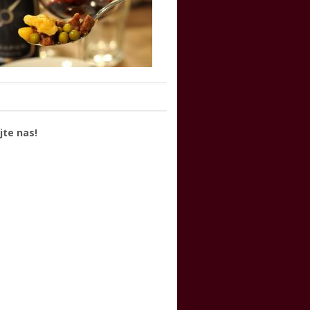
jte nas!