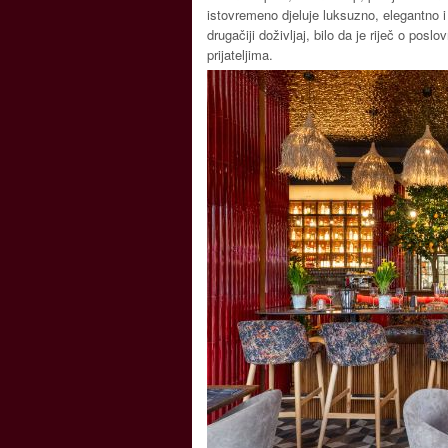
istovremeno djeluje luksuzno, elegantno i
drugačiji doživljaj, bilo da je riječ o pos
prijateljima.