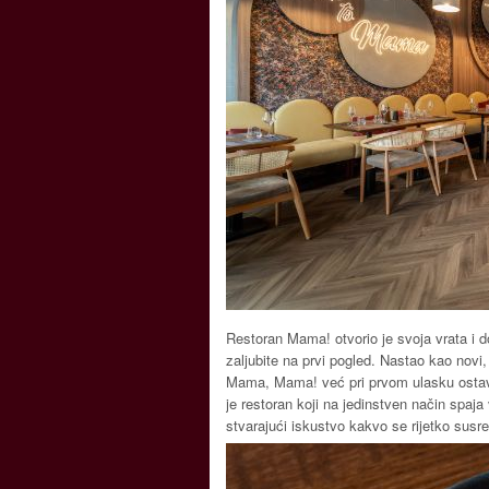
Restoran Mama! otvorio je svoja vrata i d
zaljubite na prvi pogled. Nastao kao novi
Mama, Mama! već pri prvom ulasku ostavl
je restoran koji na jedinstven način spaja
stvarajući iskustvo kakvo se rijetko susr