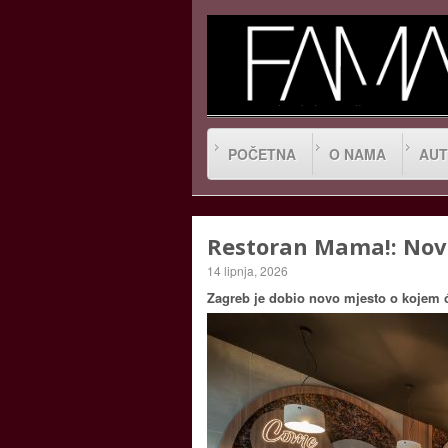
POČETNA
O NAMA
AUT
Restoran Mama!: Novi
14 lipnja, 2026
Zagreb je dobio novo mjesto o kojem će