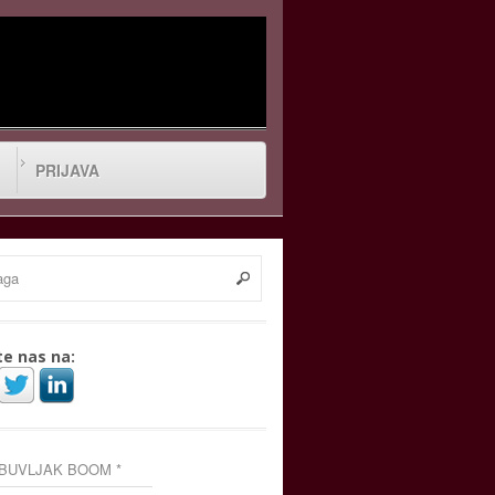
PRIJAVA
te nas na:
 BUVLJAK BOOM *