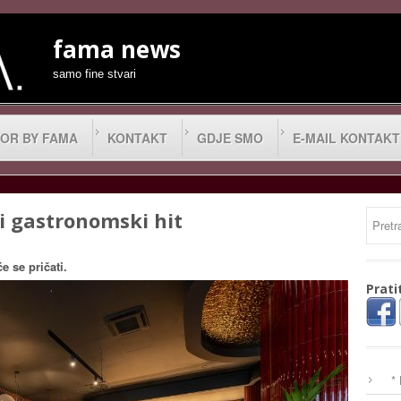
fama news
samo fine stvari
OR BY FAMA
KONTAKT
GDJE SMO
E-MAIL KONTAKT
 gastronomski hit
 se pričati.
Prati
*