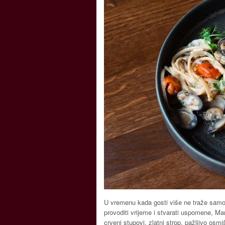
U vremenu kada gosti više ne traže samo
provoditi vrijeme i stvarati uspomene, Ma
crveni stupovi, zlatni strop, pažljivo osmiš