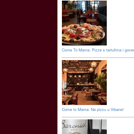
Come To Mama: Pizze s tartufima i gov
Come to Mama: Na pizzu u Vrbane!