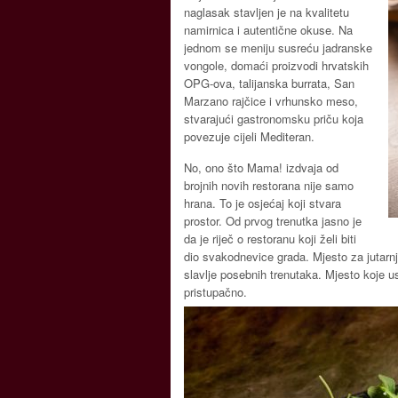
naglasak stavljen je na kvalitetu
namirnica i autentične okuse. Na
jednom se meniju susreću jadranske
vongole, domaći proizvodi hrvatskih
OPG-ova, talijanska burrata, San
Marzano rajčice i vrhunsko meso,
stvarajući gastronomsku priču koja
povezuje cijeli Mediteran.
No, ono što Mama! izdvaja od
brojnih novih restorana nije samo
hrana. To je osjećaj koji stvara
prostor. Od prvog trenutka jasno je
da je riječ o restoranu koji želi biti
dio svakodnevice grada. Mjesto za jutarnji
slavlje posebnih trenutaka. Mjesto koje u
pristupačno.