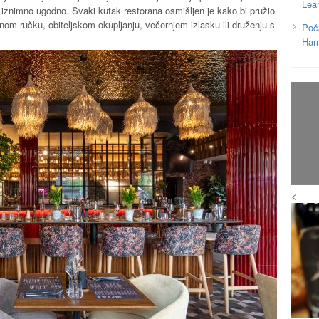
Lea
 iznimno ugodno. Svaki kutak restorana osmišljen je kako bi pružio
lovnom ručku, obiteljskom okupljanju, večernjem izlasku ili druženju s
Poč
Har
<