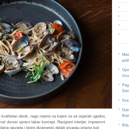
Medi
poš
Opor
živo
Pag
Ste
Sve
Dub
Bra
 kvalitetan obrok, nego mjesto na kojem će se osjećati ugodno,
ma! donosi upravo takav koncept. Razigrani interijer, impresivni
Brij
ljena rasvjeta i brojni dizajnerski detalji stvaraju prostor koji