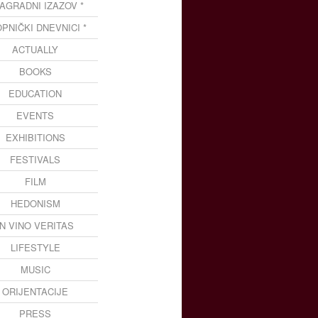
NAGRADNI IZAZOV *
OPNIČKI DNEVNICI *
ACTUALLY
BOOKS
EDUCATION
EVENTS
EXHIBITIONS
FESTIVALS
FILM
HEDONISM
IN VINO VERITAS
LIFESTYLE
MUSIC
ORIJENTACIJE
PRESS