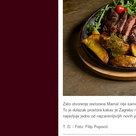
Zato otvorenje restorana Mama! nije samo
To je dolazak prostora kakav je Zagrebu ne
najavljuje jedno od najzanimljivijih novih
T. D. / Foto: Filip Popović