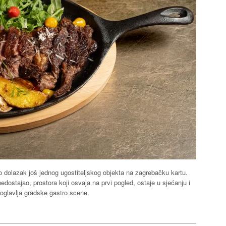
 dolazak još jednog ugostiteljskog objekta na zagrebačku kartu.
dostajao, prostora koji osvaja na prvi pogled, ostaje u sjećanju i
 poglavlja gradske gastro scene.