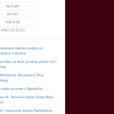
REPORT
SPORT
THEATRE
VINO UZ ŽLICU
teranske ribarske brodice na
tanskim markama
avilište za divlje životinje primilo 1011
tinja
ArtFestival: Monodrama Žlica
inberg
 manje pivovara u Njemačkoj
rovnik: Skrivena mjesta Grada Mare
toš
uni: Learovanje ispraća Šerbedžijina