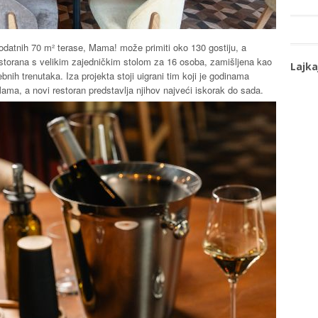
dodatnih 70 m² terase, Mama! može primiti oko 130 gostiju, a
estorana s velikim zajedničkim stolom za 16 osoba, zamišljena kao
Lajka
bnih trenutaka. Iza projekta stoji uigrani tim koji je godinama
ama, a novi restoran predstavlja njihov najveći iskorak do sada.