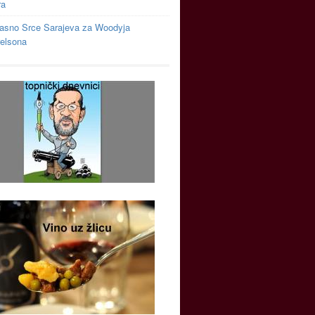
ra
asno Srce Sarajeva za Woodyja
relsona