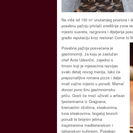
Na više od 150 m² unutarnjeg prostora i 
posebnu pažnju privlači središnja zona r
mjesto susreta, razgovora i dijeljenja pose
gradio reputaciju kroz restoran Come to M
Posebna pažnja posvećena je
gastronomiji, za koju je zaslužan
chef Ante Udovičić, zajedno s
timom koji je mjesecima razvijao
svaki detalj novog menija. Iako će
prepoznatljive romana pizze i dalje
imati važno mjesto u ponudi, Mama!
donosi puno širu gastronomsku
priču. Gosti će moći uživati u artisan
tjesteninama iz Gragnana,
kremastim rižotima, steakovima,
tuna steakovima, bogatoj brunch
ponudi te brojnim jelima
inspiriranima mediteranskom i
talijanskom kuhinjom. Poseban