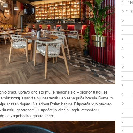
* 
* T
onio gradu upravo ono što mu je nedostajalo – prostor u koji se
, ambiciozniji i sadržajniji nastavak uspješne priče brenda Come to
ja snažan dojam. Na adresi Prilaz baruna Filipovića 23b otvoren
 vrhunsku gastronomiju, upečatljiv dizajn i toplu atmosferu,
eće na zagrebačkoj gastro sceni.