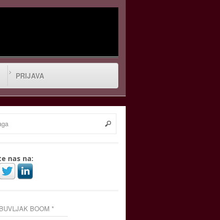
PRIJAVA
te nas na:
 BUVLJAK BOOM *