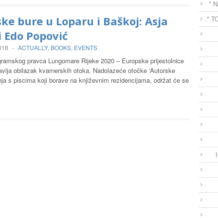
* 
ke bure u Loparu i Baškoj: Asja
* T
i Edo Popović
2018
-
ACTUALLY
,
BOOKS
,
EVENTS
ramskog pravca Lungomare Rijeke 2020 – Europske prijestolnice
avlja obilazak kvarnerskih otoka. Nadolazeće otočke ‘Autorske
nja s piscima koji borave na književnim rezidencijama, održat će se