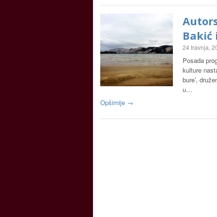
Autors
Bakić 
24 travnja, 
Posada prog
kulture nast
bure’, druže
u…
Opširnije →