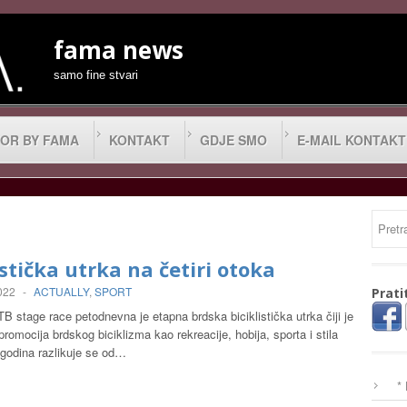
fama news
samo fine stvari
OR BY FAMA
KONTAKT
GDJE SMO
E-MAIL KONTAKT
istička utrka na četiri otoka
2022
-
ACTUALLY
,
SPORT
Prati
B stage race petodnevna je etapna brdska biciklistička utrka čiji je
 promocija brdskog biciklizma kao rekreacije, hobija, sporta i stila
 godina razlikuje se od…
*