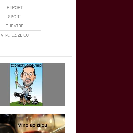
REPORT
SPORT
THEATRE
VINO UZ ŽLICU