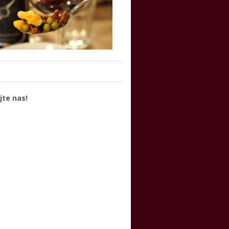
jte nas!