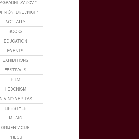
NAGRADNI IZAZOV *
OPNIČKI DNEVNICI *
ACTUALLY
BOOKS
EDUCATION
EVENTS
EXHIBITIONS
FESTIVALS
FILM
HEDONISM
IN VINO VERITAS
LIFESTYLE
MUSIC
ORIJENTACIJE
PRESS