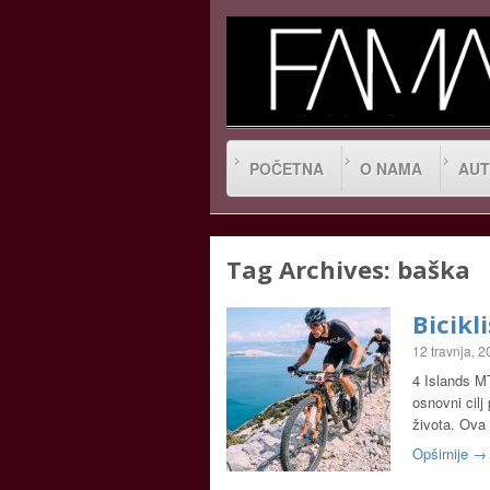
POČETNA
O NAMA
AUT
Tag Archives:
baška
Bicikl
12 travnja, 
4 Islands MT
osnovni cilj
života. Ova
Opširnije →