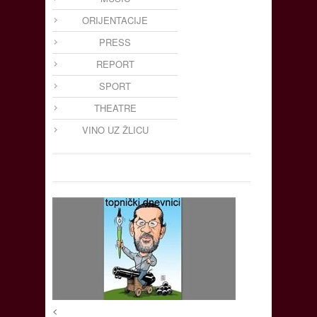
ORIJENTACIJE
PRESS
REPORT
SPORT
THEATRE
VINO UZ ŽLICU
<