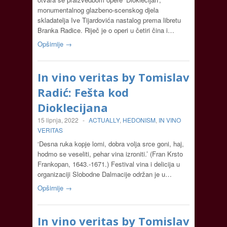
monumentalnog glazbeno-scenskog djela
skladatelja Ive Tijardovića nastalog prema libretu
Branka Radice. Riječ je o operi u četiri čina i…
Opširnije →
In vino veritas by Tomislav
Radić: Fešta kod
Dioklecijana
15 lipnja, 2022
-
ACTUALLY
,
HEDONISM
,
IN VINO
VERITAS
‘Desna ruka kopje lomi, dobra volja srce goni, haj,
hodmo se veseliti, pehar vina izroniti.’ (Fran Krsto
Frankopan, 1643.-1671.) Festival vina i delicija u
organizaciji Slobodne Dalmacije održan je u…
Opširnije →
In vino veritas by Tomislav