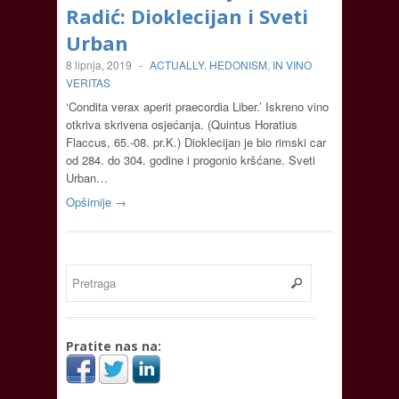
Radić: Dioklecijan i Sveti
Urban
8 lipnja, 2019
-
ACTUALLY
,
HEDONISM
,
IN VINO
VERITAS
‘Condita verax aperit praecordia Liber.’ Iskreno vino
otkriva skrivena osjećanja. (Quintus Horatius
Flaccus, 65.-08. pr.K.) Dioklecijan je bio rimski car
od 284. do 304. godine i progonio kršćane. Sveti
Urban…
Opširnije →
Pratite nas na: