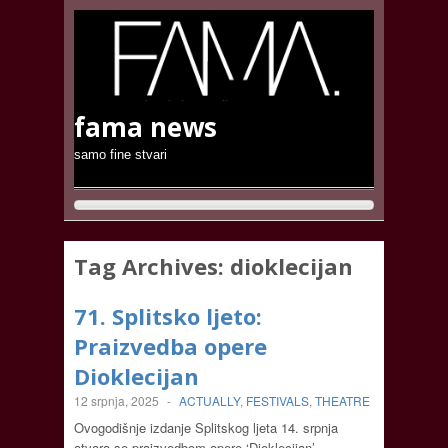
fama news
samo fine stvari
Tag Archives:
dioklecijan
71. Splitsko ljeto:
Praizvedba opere
Dioklecijan
12 srpnja, 2025
-
ACTUALLY
,
FESTIVALS
,
THEATRE
Ovogodišnje izdanje Splitskog ljeta 14. srpnja
otvara se praizvedbom opere ‘Dioklecijan’,