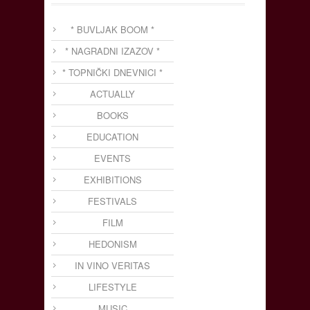
* BUVLJAK BOOM *
* NAGRADNI IZAZOV *
* TOPNIČKI DNEVNICI *
ACTUALLY
BOOKS
EDUCATION
EVENTS
EXHIBITIONS
FESTIVALS
FILM
HEDONISM
IN VINO VERITAS
LIFESTYLE
MUSIC