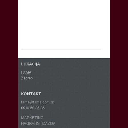
LOKACIJA
FAMA
Zagreb
KONTAKT
fama@fama.com.hr
091/250 25 36
MARKETING
NAGRADNI IZAZOV