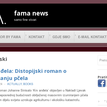
fama news
samo fine stvari
OR BY FAMA
KONTAKT
GDJE SMO
E-MAIL KONTAKT
ski
đela: Distopijski roman o
anju pčela
Prati
24
-
ACTUALLY
,
BOOKS
roman Johanne Sinisalo ‘Krv anđela’ objavljen u Nakladi Ljevak
neposrednoj budućnosti obilježenoj masovnim izumiranjem pčela
 dijelu svijeta uzrokuje agrikulturnu i ekološku katastrofu.
*