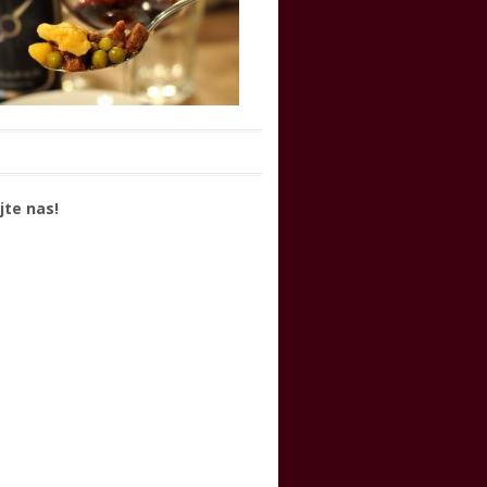
jte nas!