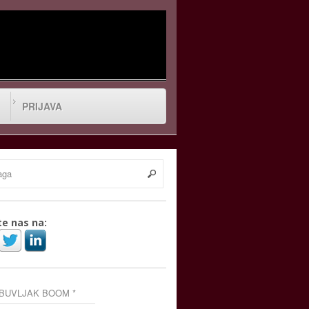
PRIJAVA
te nas na:
 BUVLJAK BOOM *