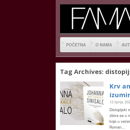
POČETNA
O NAMA
AUT
Tag Archives:
distopij
Krv an
izumir
12 lipnja, 20
Distopijski 
zbiva se u 
koje u većem
Roman…