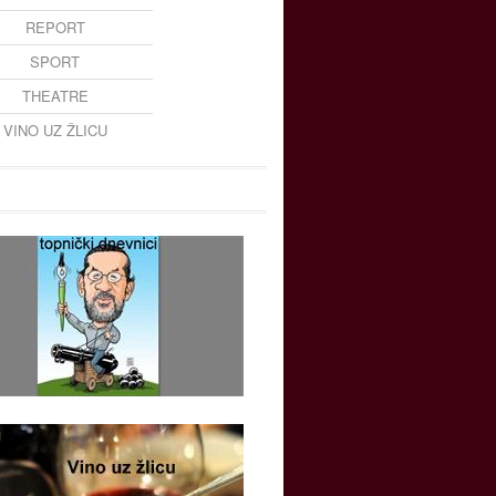
REPORT
SPORT
THEATRE
VINO UZ ŽLICU