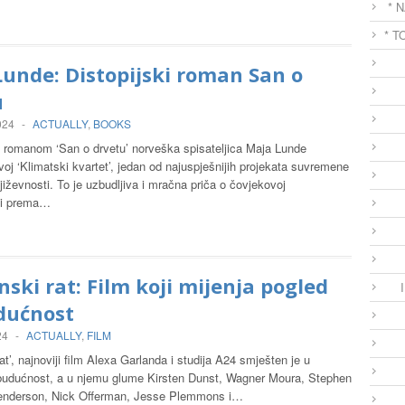
* 
* T
unde: Distopijski roman San o
u
024
-
ACTUALLY
,
BOOKS
m romanom ‘San o drvetu’ norveška spisateljica Maja Lunde
voj ‘Klimatski kvartet’, jedan od najuspješnijih projekata suvremene
iževnosti. To je uzbudljiva i mračna priča o čovjekovoj
ti prema…
ski rat: Film koji mijenja pogled
dućnost
24
-
ACTUALLY
,
FILM
at’, najnoviji film Alexa Garlanda i studija A24 smješten je u
 budućnost, a u njemu glume Kirsten Dunst, Wagner Moura, Stephen
enderson, Nick Offerman, Jesse Plemmons i…