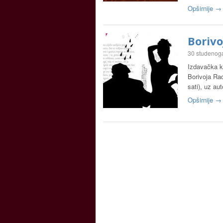
Opširnije →
Borivo
30 studenog
Izdavačka k
Borivoja Rad
sati), uz au
Opširnije →