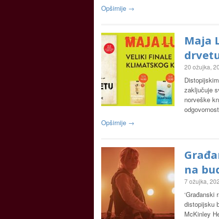
Opširnije →
Maja L
drvet
20 ožujka, 2
Distopijski
zaključuje s
norveške knj
odgovornos
Opširnije →
Građan
na bu
7 ožujka, 20
‘Građanski r
distopijsku
McKinley H