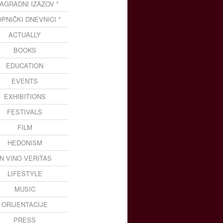
NAGRADNI IZAZOV *
OPNIČKI DNEVNICI *
ACTUALLY
BOOKS
EDUCATION
EVENTS
EXHIBITIONS
FESTIVALS
FILM
HEDONISM
IN VINO VERITAS
LIFESTYLE
MUSIC
ORIJENTACIJE
PRESS