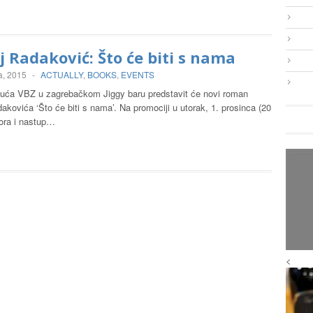
j Radaković: Što će biti s nama
a, 2015
-
ACTUALLY
,
BOOKS
,
EVENTS
uća VBZ u zagrebačkom Jiggy baru predstavit će novi roman
akovića ‘Što će biti s nama’. Na promociji u utorak, 1. prosinca (20
tora i nastup…
<