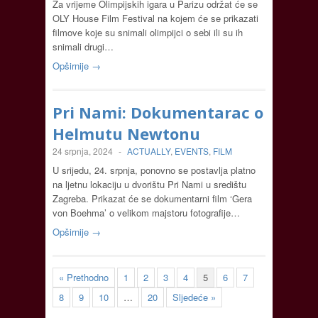
Za vrijeme Olimpijskih igara u Parizu održat će se
OLY House Film Festival na kojem će se prikazati
filmove koje su snimali olimpijci o sebi ili su ih
snimali drugi…
Opširnije →
Pri Nami: Dokumentarac o
Helmutu Newtonu
24 srpnja, 2024
-
ACTUALLY
,
EVENTS
,
FILM
U srijedu, 24. srpnja, ponovno se postavlja platno
na ljetnu lokaciju u dvorištu Pri Nami u središtu
Zagreba. Prikazat će se dokumentarni film ‘Gera
von Boehma’ o velikom majstoru fotografije…
Opširnije →
« Prethodno
1
2
3
4
5
6
7
8
9
10
…
20
Sljedeće »