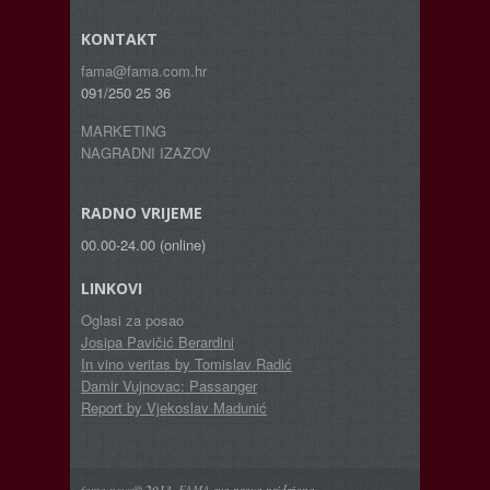
KONTAKT
fama@fama.com.hr
091/250 25 36
MARKETING
NAGRADNI IZAZOV
RADNO VRIJEME
00.00-24.00 (online)
LINKOVI
Oglasi za posao
Josipa Pavičić Berardini
In vino veritas by Tomislav Radić
Damir Vujnovac: Passanger
Report by Vjekoslav Madunić
fama news
© 2013.
FAMA
sva prava pridržana