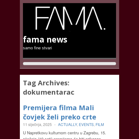
fama news
samo fine stvari
Tag Archives:
dokumentarac
Premijera filma Mali
čovjek želi preko crte
11 siječnja, 2025
-
ACTUALLY
,
EVENTS
,
FILM
U Napretkovu kulturnom centru u Zagrebu, 15.
siječnja (19 sati) premijerno će biti prikazan