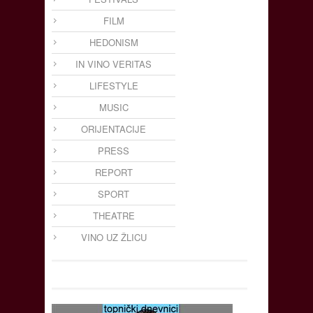
FILM
HEDONISM
IN VINO VERITAS
LIFESTYLE
MUSIC
ORIJENTACIJE
PRESS
REPORT
SPORT
THEATRE
VINO UZ ŽLICU