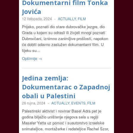
Dokumentarni film Tonka
Jovića
12 listopada, 2024
-
ACTUALLY
,
FILM
Prijeko, poznati dio stare dubrovačke jezgre, dio
Grada u kojem su odrasli ili živjeli mnogi poznati
Dubrovčani, iznimno zanimljive prošlosti, napokon
će dobiti odavno zaslužen dokumentarni film. U
tijeku su…
Opširnije →
Jedina zemlja:
Dokumentarac o Zapadnoj
obali u Palestini
26 rujna, 2024
-
ACTUALLY
,
EVENTS
,
FILM
Palestinski aktivist i novinar Basel Adra pet je
godina bilježio uništenje njegova sela u regiji
Masafer Yatta uz pomoć i suautorstvo izraelske
snimateljice, montažerke i redateljice Rachel Szor,