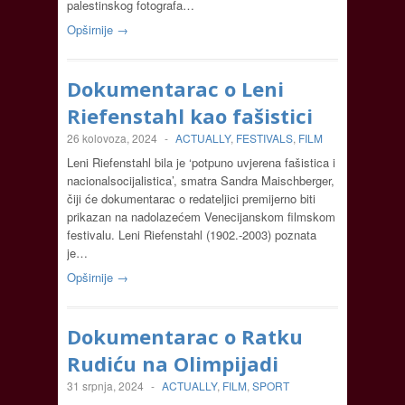
palestinskog fotografa…
Opširnije →
Dokumentarac o Leni
Riefenstahl kao fašistici
26 kolovoza, 2024
-
ACTUALLY
,
FESTIVALS
,
FILM
Leni Riefenstahl bila je ‘potpuno uvjerena fašistica i
nacionalsocijalistica’, smatra Sandra Maischberger,
čiji će dokumentarac o redateljici premijerno biti
prikazan na nadolazećem Venecijanskom filmskom
festivalu. Leni Riefenstahl (1902.-2003) poznata
je…
Opširnije →
Dokumentarac o Ratku
Rudiću na Olimpijadi
31 srpnja, 2024
-
ACTUALLY
,
FILM
,
SPORT