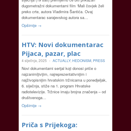
dugometražni dokumentarni film ‘Mali čovjek želi
preko crte, autora Vladimira Šantića. Ovaj
dokumentarac sarajevskog autora sa…
Opširnije →
HTV: Novi dokumentarac
Pijaca, pazar, plac
4 siječnja, 2025
-
ACTUALLY
,
HEDONISM
,
PRESS
Novi dokumentarni serijal koji donosi priče o
najzanimljivijim, najreprezentativnijim i
najživopisnijim hrvatskim tržnicama u ponedjeljak,
6. siječnja, stiže na 1. program Hrvatske
radiotelevizije. Tržnice imaju brojna značenja – od
društvenoga…
Opširnije →
Priča s Prijekoga: