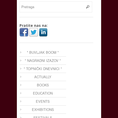
Pratite nas na:
* BUVLJAK BOOM *
* NAGRADNI IZAZOV *
* TOPNIČKI DNEVNICI *
ACTUALLY
BOOKS
EDUCATION
EVENTS
EXHIBITIONS
FESTIVALS