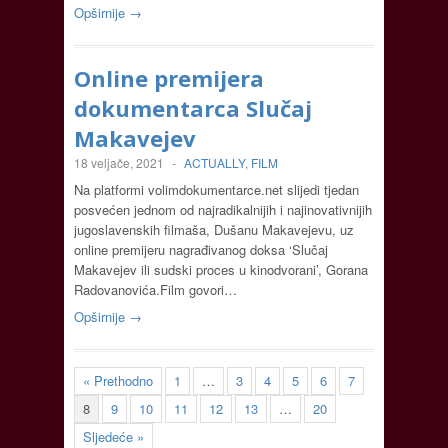
Opširnije →
Online premijera
dokumentarca Slučaj
Makavejev
18 veljače, 2021
-
ACTUALLY
,
FILM
Na platformi volimdokumentarce.net slijedi tjedan
posvećen jednom od najradikalnijih i najinovativnijih
jugoslavenskih filmaša, Dušanu Makavejevu, uz
online premijeru nagrađivanog doksa ‘Slučaj
Makavejev ili sudski proces u kinodvorani’, Gorana
Radovanovića.Film govori…
Opširnije →
« Prethodno
1
…
3
4
5
6
7
8
9
10
11
12
13
…
20
Sljedeće »