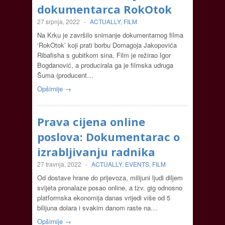
dokumentarca RokOtok
27 srpnja, 2022
-
ACTUALLY
,
FILM
Na Krku je završilo snimanje dokumentarnog filma
‘RokOtok’ koji prati borbu Domagoja Jakopovića
Ribafisha s gubitkom sina. Film je režirao Igor
Bogdanović, a producirala ga je filmska udruga
Šuma (producent…
Opširnije →
Prava cijena online
poslova: Dokumentarac o
izrabljivanju radnika
27 travnja, 2022
-
ACTUALLY
,
EVENTS
,
FILM
Od dostave hrane do prijevoza, milijuni ljudi diljem
svijeta pronalaze posao online, a tzv. gig odnosno
platformska ekonomija danas vrijedi više od 5
bilijuna dolara i svakim danom raste na…
Opširnije →