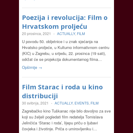
Poezija i revolucija: Film o
Hrvatskom proljeću
20 prosinca, 2021
-
ACTUALLY
,
FILM
U povodu 50. obljetnice i u znak sjećanja na
Hrvatsko proljeće, u Kulturno informativnom centru
(KIC) u Zagrebu, u srijedu, 22. prosinca (19 sati),
održat će se projekcija dokumentarnog filma…
Opširnije →
Film Starac i roda u kino
distribuciji
30 svibnja, 2021
-
ACTUALLY
,
EVENTS
,
FILM
Zagrebačko kino Tuškanac nije bilo dovoljno za sve
koji su željeli pogledati film redatelja Tomislava
Jelinčića ‘Starac i roda’, lijepu priču o ljubavi
čovjeka i životinje. Priča o umirovljeniku i…