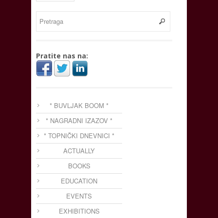
Pratite nas na:
* BUVLJAK BOOM *
* NAGRADNI IZAZOV *
* TOPNIČKI DNEVNICI *
ACTUALLY
BOOKS
EDUCATION
EVENTS
EXHIBITIONS