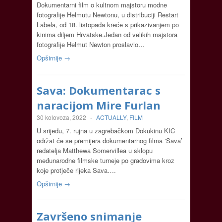
Dokumentarni film o kultnom majstoru modne
fotografije Helmutu Newtonu, u distribuciji Restart
Labela, od 18. listopada kreće s prikazivanjem po
kinima diljem Hrvatske.Jedan od velikih majstora
fotografije Helmut Newton proslavio…
Opširnije →
Sava: Dokumentarac s
naracijom Mire Furlan
30 kolovoza, 2022
-
ACTUALLY
,
FILM
U srijedu, 7. rujna u zagrebačkom Dokukinu KIC
održat će se premijera dokumentarnog filma ‘Sava’
redatelja Matthewa Somervillea u sklopu
međunarodne filmske turneje po gradovima kroz
koje protječe rijeka Sava….
Opširnije →
Završeno snimanje