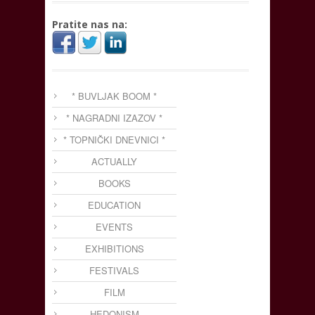
Pratite nas na:
* BUVLJAK BOOM *
* NAGRADNI IZAZOV *
* TOPNIČKI DNEVNICI *
ACTUALLY
BOOKS
EDUCATION
EVENTS
EXHIBITIONS
FESTIVALS
FILM
HEDONISM