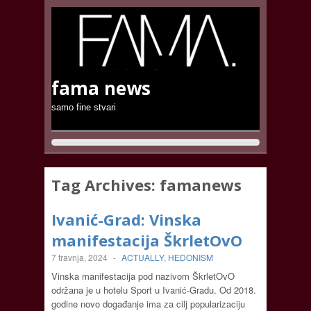
fama news
samo fine stvari
Tag Archives:
famanews
Ivanić-Grad: Vinska
manifestacija ŠkrletOvO
7 travnja, 2024
-
ACTUALLY
,
HEDONISM
Vinska manifestacija pod nazivom ŠkrletOvO
održana je u hotelu Sport u Ivanić-Gradu. Od 2018.
godine novo događanje ima za cilj popularizaciju