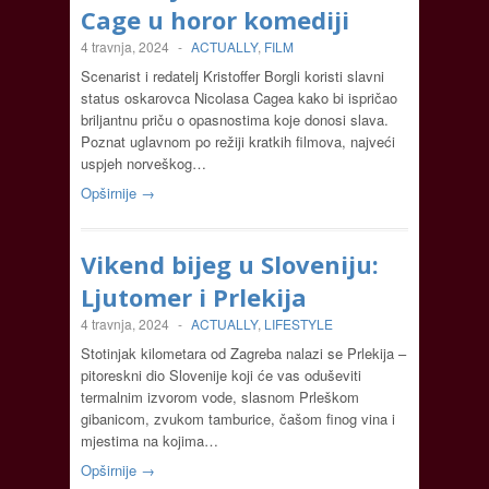
Cage u horor komediji
4 travnja, 2024
-
ACTUALLY
,
FILM
Scenarist i redatelj Kristoffer Borgli koristi slavni
status oskarovca Nicolasa Cagea kako bi ispričao
briljantnu priču o opasnostima koje donosi slava.
Poznat uglavnom po režiji kratkih filmova, najveći
uspjeh norveškog…
Opširnije →
Vikend bijeg u Sloveniju:
Ljutomer i Prlekija
4 travnja, 2024
-
ACTUALLY
,
LIFESTYLE
Stotinjak kilometara od Zagreba nalazi se Prlekija –
pitoreskni dio Slovenije koji će vas oduševiti
termalnim izvorom vode, slasnom Prleškom
gibanicom, zvukom tamburice, čašom finog vina i
mjestima na kojima…
Opširnije →