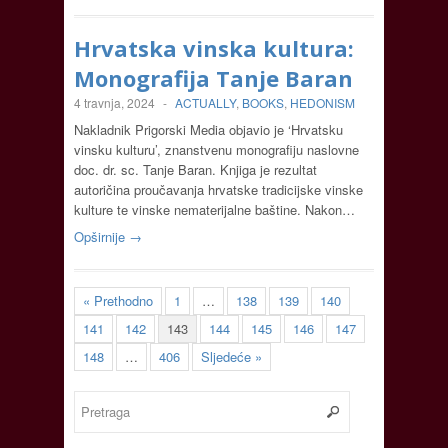
Hrvatska vinska kultura:
Monografija Tanje Baran
4 travnja, 2024
-
ACTUALLY
,
BOOKS
,
HEDONISM
Nakladnik Prigorski Media objavio je ‘Hrvatsku
vinsku kulturu’, znanstvenu monografiju naslovne
doc. dr. sc. Tanje Baran. Knjiga je rezultat
autoričina proučavanja hrvatske tradicijske vinske
kulture te vinske nematerijalne baštine. Nakon…
Opširnije →
« Prethodno
1
…
138
139
140
141
142
143
144
145
146
147
148
…
406
Sljedeće »