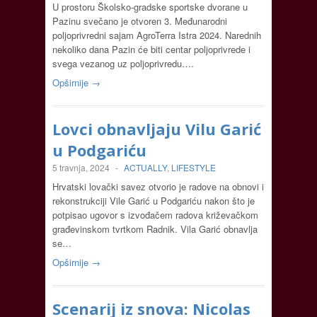
U prostoru Školsko-gradske sportske dvorane u
Pazinu svečano je otvoren 3. Međunarodni
poljoprivredni sajam AgroTerra Istra 2024. Narednih
nekoliko dana Pazin će biti centar poljoprivrede i
svega vezanog uz poljoprivredu….
Opširnije →
Lovci obnavljaju Vilu Garić
u Podgariću
5 travnja, 2024
-
ACTUALLY
,
LIFESTYLE
Hrvatski lovački savez otvorio je radove na obnovi i
rekonstrukciji Vile Garić u Podgariću nakon što je
potpisao ugovor s izvođačem radova križevačkom
građevinskom tvrtkom Radnik. Vila Garić obnavlja
se…
Opširnije →
Scenarij iz snova: Nicolas