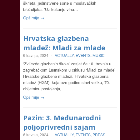
škrleta, jedinstvene sorte s moslavačkih
brežuljaka. ‘Uz kušanje vina…
Opširnije →
Hrvatska glazbena
mladež: Mladi za mlade
6 travnja, 2024
-
ACTUALLY
,
EVENTS
,
MUSIC
‘Zvijezde glazbenih škola’ zasjat će 10. travnja u
zagrebačkom Lisinskom u ciklusu ‘Mladi za mlade’
Hrvatske glazbene mladeži. Hrvatska glazbena
mladež (HGM), koja ove godine slavi veliku, 70.
obljetnicu postojanja,…
Opširnije →
Pazin: 3. Međunarodni
poljoprivredni sajam
6 travnja, 2024
-
ACTUALLY
,
EVENTS
,
PRESS