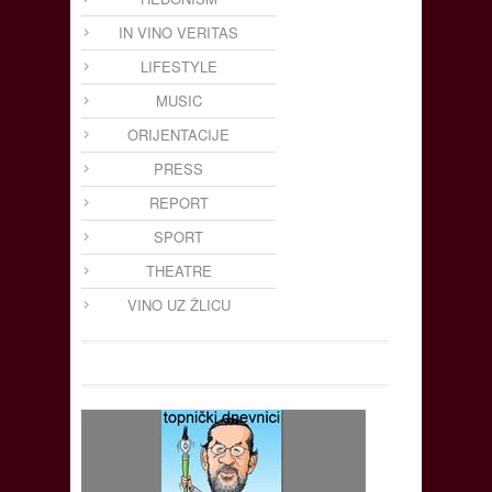
IN VINO VERITAS
LIFESTYLE
MUSIC
ORIJENTACIJE
PRESS
REPORT
SPORT
THEATRE
VINO UZ ŽLICU