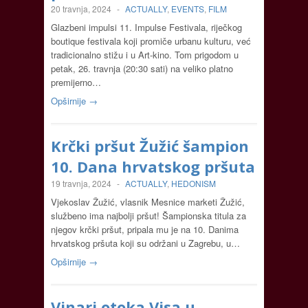
20 travnja, 2024
-
ACTUALLY
,
EVENTS
,
FILM
Glazbeni impulsi 11. Impulse Festivala, riječkog
boutique festivala koji promiče urbanu kulturu, već
tradicionalno stižu i u Art-kino. Tom prigodom u
petak, 26. travnja (20:30 sati) na veliko platno
premijerno…
Opširnije →
Krčki pršut Žužić šampion
10. Dana hrvatskog pršuta
19 travnja, 2024
-
ACTUALLY
,
HEDONISM
Vjekoslav Žužić, vlasnik Mesnice marketi Žužić,
službeno ima najbolji pršut! Šampionska titula za
njegov krčki pršut, pripala mu je na 10. Danima
hrvatskog pršuta koji su održani u Zagrebu, u…
Opširnije →
Vinari otoka Visa u