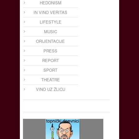
HEDONISM
IN VINO VERITAS
LIFESTYLE
MUSIC
ORIJENTACIJE
PRESS
REPORT
SPORT
THEATRE
VINO UZ ŽLICU