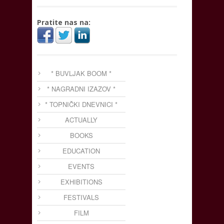
Pratite nas na:
* BUVLJAK BOOM *
* NAGRADNI IZAZOV *
* TOPNIČKI DNEVNICI *
ACTUALLY
BOOKS
EDUCATION
EVENTS
EXHIBITIONS
FESTIVALS
FILM