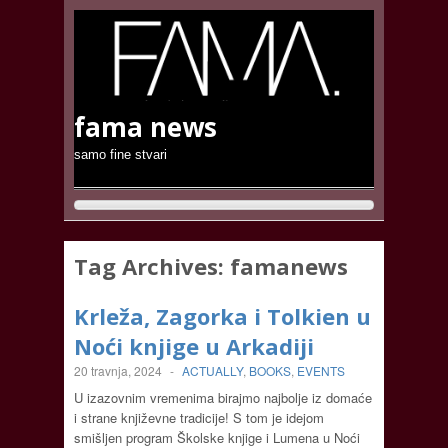
fama news
samo fine stvari
Tag Archives:
famanews
Krleža, Zagorka i Tolkien u
Noći knjige u Arkadiji
20 travnja, 2024
-
ACTUALLY
,
BOOKS
,
EVENTS
U izazovnim vremenima birajmo najbolje iz domaće
i strane književne tradicije! S tom je idejom
smišljen program Školske knjige i Lumena u Noći