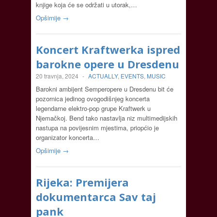
knjige koja će se održati u utorak,…
Opširnije →
Koncert Kraftwerka ispred
barokne opere u Dresdenu
20 travnja, 2024
-
ACTUALLY
,
EVENTS
,
MUSIC
Barokni ambijent Semperopere u Dresdenu bit će
pozornica jedinog ovogodišnjeg koncerta
legendarne elektro-pop grupe Kraftwerk u
Njemačkoj. Bend tako nastavlja niz multimedijskih
nastupa na povijesnim mjestima, priopćio je
organizator koncerta…
Opširnije →
Rijeka: Premijera
dokumentarca Sav taj
pank