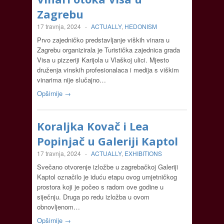
Zagrebu
17 travnja, 2024
-
ACTUALLY
,
HEDONISM
Prvo zajedničko predstavljanje viških vinara u
Zagrebu organizirala je Turistička zajednica grada
Visa u pizzeriji Karijola u Vlaškoj ulici. Mjesto
druženja vinskih profesionalaca i medija s viškim
vinarima nije slučajno…
Opširnije →
Koraljka Kovač i Lea
Popinjač u Galeriji Kaptol
17 travnja, 2024
-
ACTUALLY
,
EXHIBITIONS
Svečano otvorenje izložbe u zagrebačkoj Galeriji
Kaptol označilo je iduću etapu ovog umjetničkog
prostora koji je počeo s radom ove godine u
siječnju. Druga po redu izložba u ovom
obnovljenom…
Opširnije →