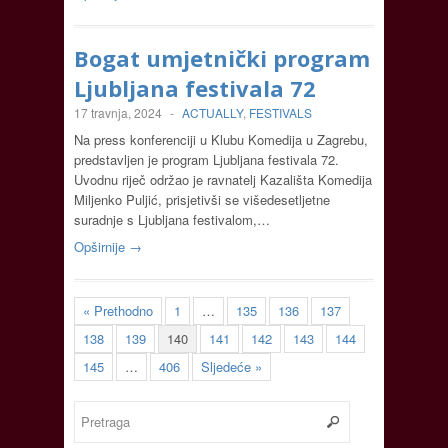
Bogat umjetnički program
Ljubljana festivala 72
17 travnja, 2024
-
ACTUALLY
,
FESTIVALS
Na press konferenciji u Klubu Komedija u Zagrebu,
predstavljen je program Ljubljana festivala 72.
Uvodnu riječ održao je ravnatelj Kazališta Komedija
Miljenko Puljić, prisjetivši se višedesetljetne
suradnje s Ljubljana festivalom,…
Opširnije →
« Prethodno
1
…
135
136
137
138
139
140
141
142
143
144
145
…
406
Sljedeće »