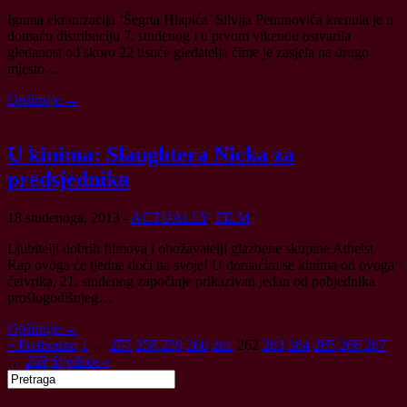
Igrana ekranizacija ‘Šegrta Hlapića’ Silvija Petranovića krenula je u
domaću distribuciju 7. studenog i u prvom vikendu ostvarila
gledanost od skoro 22 tisuće gledatelja čime je zasjela na drugo
mjesto…
Opširnije →
U kinima: Slaughtera Nicka za
predsjednika
18 studenoga, 2013
-
ACTUALLY
,
FILM
Ljubitelji dobrih filmova i obožavatelji glazbene skupine Atheist
Rap ovoga će tjedna doći na svoje! U domaćim se kinima od ovoga
četvrtka, 21. studenog započinje prikazivati jedan od pobjednika
prošlogodišnjeg…
Opširnije →
« Prethodno
1
…
257
258
259
260
261
262
263
264
265
266
267
…
269
Sljedeće »