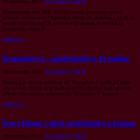
19 studenoga, 2013
-
ACTUALLY
,
FILM
Dokumentarni film ‘JFK: Slučajni pucanj’ premijerno će biti
prikazan na Discovery Channelu u subotu 23. studenog u 13.30, u
povodu obilježavanja 50. obljetnice od atentata na američkog
predsjednika Johna F….
Opširnije →
Štrumpfovi 2 – najgledaniji u 19 godina
18 studenoga, 2013
-
ACTUALLY
,
FILM
Proteklog je vikenda animirani hit ‘Štrumpfovi 2’ srušio još jedan
kino rekord! Premda je sa službenom kino distribucijom započeo
prije tri i pol mjeseca, animirani hit ‘Štrumpfovi 2’ punih se…
Opširnije →
Šegrt Hlapić i dalje najgledaniji u kinima
18 studenoga, 2013
-
ACTUALLY
,
FILM