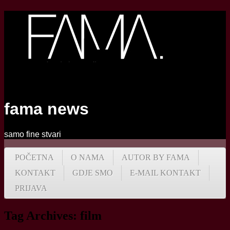
fama news
samo fine stvari
POČETNA
O NAMA
AUTOR BY FAMA
KONTAKT
GDJE SMO
E-MAIL KONTAKT
PRIJAVA
Tag Archives:
film