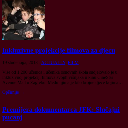
Inkluzivne projekcije filmova za djecu
19 studenoga, 2013
-
ACTUALLY
,
FILM
Više od 1.200 učenica i učenika osnovnih škola sudjelovalo je u
inkluzivnoj projekciji filmova svojih vršnjaka u kinu CineStar
Avenue Mall u Zagrebu. Među njima je bilo brojne djece kojima…
Opširnije →
Premijera dokumentarca JFK: Slučajni
pucanj