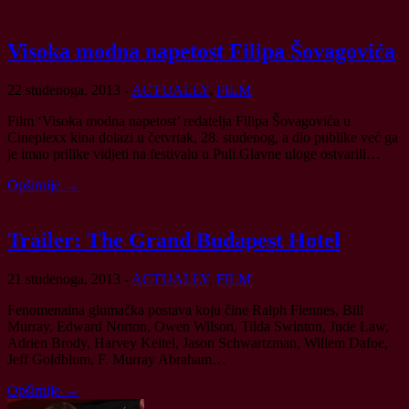
Visoka modna napetost Filipa Šovagovića
22 studenoga, 2013
-
ACTUALLY
,
FILM
Film ‘Visoka modna napetost’ redatelja Filipa Šovagovića u
Cineplexx kina dolazi u četvrtak, 28. studenog, a dio publike već ga
je imao prilike vidjeti na festivalu u Puli.Glavne uloge ostvarili…
Opširnije →
Trailer: The Grand Budapest Hotel
21 studenoga, 2013
-
ACTUALLY
,
FILM
Fenomenalna glumačka postava koju čine Ralph Fiennes, Bill
Murray, Edward Norton, Owen Wilson, Tilda Swinton, Jude Law,
Adrien Brody, Harvey Keitel, Jason Schwartzman, Willem Dafoe,
Jeff Gol­dblum, F. Murray Abraham…
Opširnije →