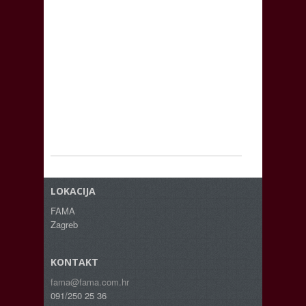
LOKACIJA
FAMA
Zagreb
KONTAKT
fama@fama.com.hr
091/250 25 36