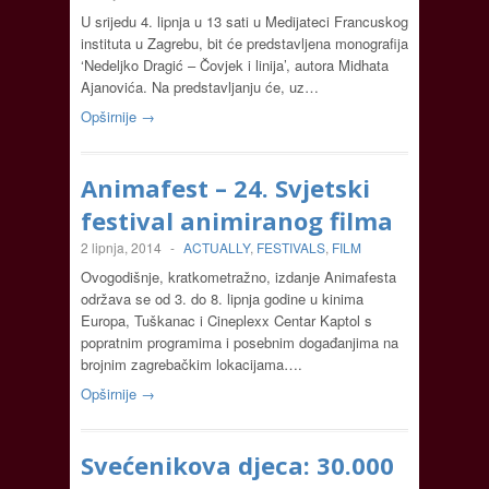
U srijedu 4. lipnja u 13 sati u Medijateci Francuskog
instituta u Zagrebu, bit će predstavljena monografija
‘Nedeljko Dragić – Čovjek i linija’, autora Midhata
Ajanovića. Na predstavljanju će, uz…
Opširnije →
Animafest – 24. Svjetski
festival animiranog filma
2 lipnja, 2014
-
ACTUALLY
,
FESTIVALS
,
FILM
Ovogodišnje, kratkometražno, izdanje Animafesta
održava se od 3. do 8. lipnja godine u kinima
Europa, Tuškanac i Cineplexx Centar Kaptol s
popratnim programima i posebnim događanjima na
brojnim zagrebačkim lokacijama….
Opširnije →
Svećenikova djeca: 30.000