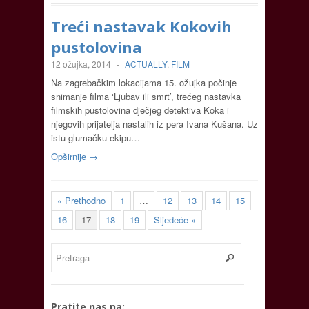
Treći nastavak Kokovih
pustolovina
12 ožujka, 2014
-
ACTUALLY
,
FILM
Na zagrebačkim lokacijama 15. ožujka počinje
snimanje filma ‘Ljubav ili smrt’, trećeg nastavka
filmskih pustolovina dječjeg detektiva Koka i
njegovih prijatelja nastalih iz pera Ivana Kušana. Uz
istu glumačku ekipu…
Opširnije →
« Prethodno
1
…
12
13
14
15
16
17
18
19
Sljedeće »
Pratite nas na: