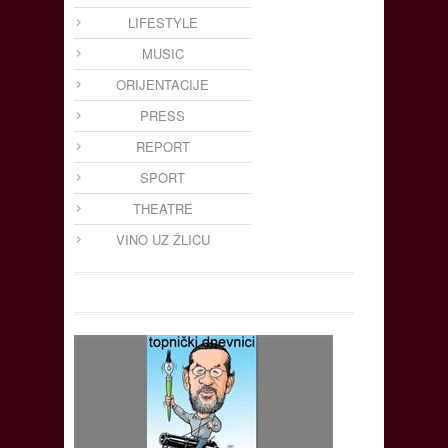
LIFESTYLE
MUSIC
ORIJENTACIJE
PRESS
REPORT
SPORT
THEATRE
VINO UZ ŽLICU