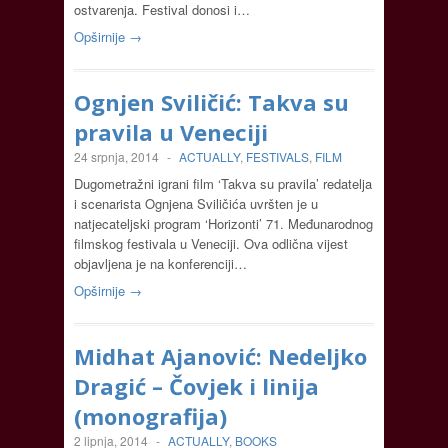
ostvarenja. Festival donosi i…
Opširnije →
Ognjen Sviličić: Takva su
pravila u Veneciji
24 srpnja, 2014
-
ACTUALLY
,
FESTIVALS
,
FILM
Dugometražni igrani film ‘Takva su pravila’ redatelja
i scenarista Ognjena Sviličića uvršten je u
natjecateljski program ‘Horizonti’ 71. Međunarodnog
filmskog festivala u Veneciji. Ova odlična vijest
objavljena je na konferenciji…
Opširnije →
Midhat Ajanović: Nedeljko
Dragić – Čovjek i linija
(monografija)
2 lipnja, 2014
-
ACTUALLY
,
BOOKS