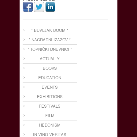
* BUVLJAK BOOM *
* NAGRADNI IZAZOV *
* TOPNIČKI DNEVNICI *
ACTUALLY
BOOKS
EDUCATION
EVENTS
EXHIBITIONS
FESTIVALS
FILM
HEDONISM
IN VINO VERITAS