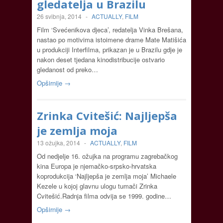
gledatelja u Brazilu
26 svibnja, 2014
-
ACTUALLY
,
FILM
Film ‘Svećenikova djeca’, redatelja Vinka Brešana,
nastao po motivima istoimene drame Mate Matišića
u produkciji Interfilma, prikazan je u Brazilu gdje je
nakon deset tjedana kinodistribucije ostvario
gledanost od preko…
Opširnije →
Zrinka Cvitešić: Najljepša
je zemlja moja
13 ožujka, 2014
-
ACTUALLY
,
FILM
Od nedjelje 16. ožujka na programu zagrebačkog
kina Europa je njemačko-srpsko-hrvatska
koprodukcija ‘Najljepša je zemlja moja’ Michaele
Kezele u kojoj glavnu ulogu tumači Zrinka
Cvitešić.Radnja filma odvija se 1999. godine…
Opširnije →