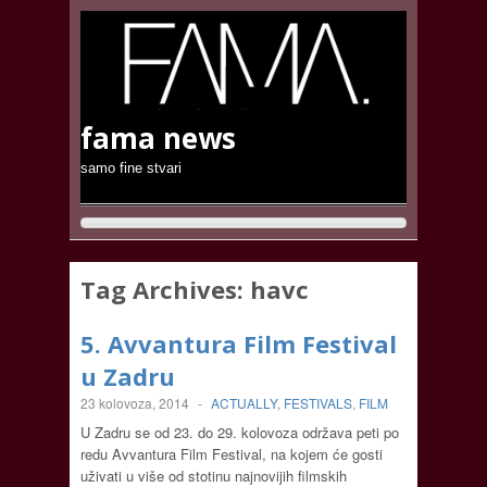
fama news
samo fine stvari
Tag Archives:
havc
5. Avvantura Film Festival
u Zadru
23 kolovoza, 2014
-
ACTUALLY
,
FESTIVALS
,
FILM
U Zadru se od 23. do 29. kolovoza održava peti po
redu Avvantura Film Festival, na kojem će gosti
uživati u više od stotinu najnovijih filmskih