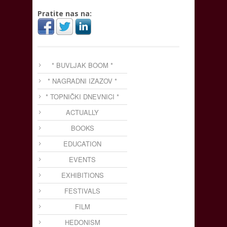
Pratite nas na:
* BUVLJAK BOOM *
* NAGRADNI IZAZOV *
* TOPNIČKI DNEVNICI *
ACTUALLY
BOOKS
EDUCATION
EVENTS
EXHIBITIONS
FESTIVALS
FILM
HEDONISM