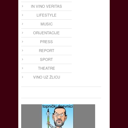
IN VINO VERITAS
LIFESTYLE
MUSIC
ORIJENTACIJE
PRESS
REPORT
SPORT
THEATRE
VINO UZ ŽLICU