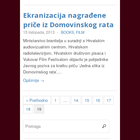
Ekranizacija nagrađene
priče iz Domovinskog rata
15 listopada, 2013
-
BOOKS
,
FILM
Ministarstvo branitelja u suradnji s Hrvatskim
audiovizualnim centrom, Hrvatskom
radiotelevizijom, Hrvatskim društvom pisaca i
Vukovar Film Festivalom objavilo je pobjednike
Javnog poziva za kratku priču ‘Jedna slika iz
Domovinskog rata’,…
Opširnije →
« Prethodno
1
…
14
15
16
17
18
19