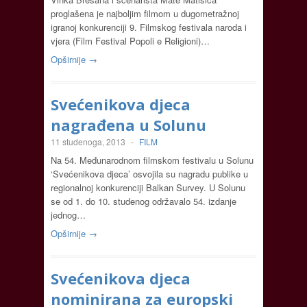
proglašena je najboljim filmom u dugometražnoj
igranoj konkurenciji 9. Filmskog festivala naroda i
vjera (Film Festival Popoli e Religioni)…
Opširnije →
Svećenikova djeca
nagrađena u Solunu
11 studenoga, 2013
-
FILM
Na 54. Međunarodnom filmskom festivalu u Solunu
‘Svećenikova djeca’ osvojila su nagradu publike u
regionalnoj konkurenciji Balkan Survey. U Solunu
se od 1. do 10. studenog održavalo 54. izdanje
jednog…
Opširnije →
Svećenikova djeca
nominirana za europski