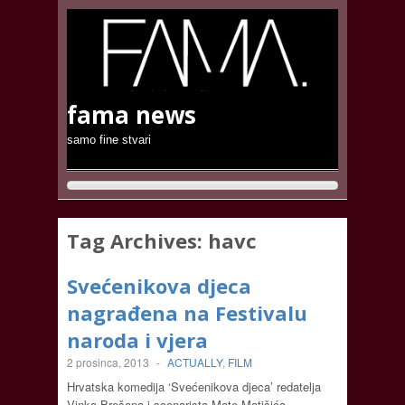
fama news
samo fine stvari
Tag Archives:
havc
Svećenikova djeca
nagrađena na Festivalu
naroda i vjera
2 prosinca, 2013
-
ACTUALLY
,
FILM
Hrvatska komedija ‘Svećenikova djeca’ redatelja
Vinka Brešana i scenarista Mate Matišića