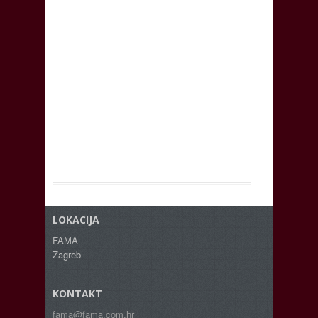
LOKACIJA
FAMA
Zagreb
KONTAKT
fama@fama.com.hr