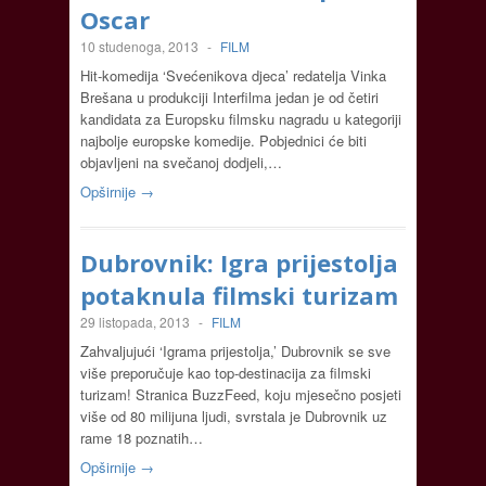
Oscar
10 studenoga, 2013
-
FILM
Hit-komedija ‘Svećenikova djeca’ redatelja Vinka
Brešana u produkciji Interfilma jedan je od četiri
kandidata za Europsku filmsku nagradu u kategoriji
najbolje europske komedije. Pobjednici će biti
objavljeni na svečanoj dodjeli,…
Opširnije →
Dubrovnik: Igra prijestolja
potaknula filmski turizam
29 listopada, 2013
-
FILM
Zahvaljujući ‘Igrama prijestolja,’ Dubrovnik se sve
više preporučuje kao top-destinacija za filmski
turizam! Stranica BuzzFeed, koju mjesečno posjeti
više od 80 milijuna ljudi, svrstala je Dubrovnik uz
rame 18 poznatih…
Opširnije →