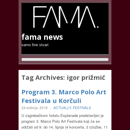
fama news
samo fine stvari
Tag Archives:
igor prižmić
Program 3. Marco Polo Art
Festivala u Korčuli
24 svibnja, 2018
-
ACTUALLY
,
FESTIVALS
U zagrebačkom hotelu Esplanade predstavljen je
program 3. Marco Polo Art Festivala koji će se
održati od 9. do 14. lipnja (4 koncerta, 3 izložbe, 11