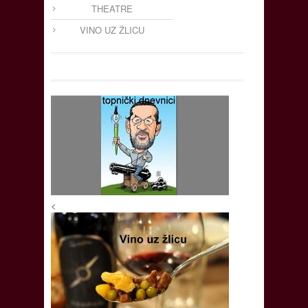
THEATRE
VINO UZ ŽLICU
<