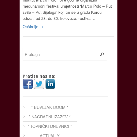
međunarodni festival umjetnosti ‘Marco Polo – Put
svile – Put dijaloga’ koji će se u gradu Korčuli
održati od 23. do 30. kolovoza.Festival…
Opširnije →
Pratite nas na:
* BUVLJAK BOOM *
* NAGRADNI IZAZOV *
* TOPNIČKI DNEVNICI *
ACTUALLY