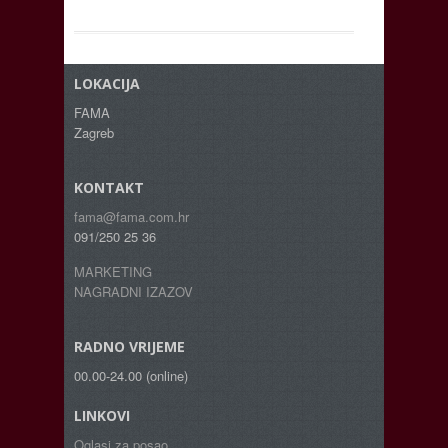
LOKACIJA
FAMA
Zagreb
KONTAKT
fama@fama.com.hr
091/250 25 36
MARKETING
NAGRADNI IZAZOV
RADNO VRIJEME
00.00-24.00 (online)
LINKOVI
Oglasi za posao