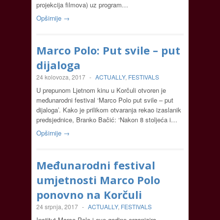
projekcija filmova) uz program…
Opširnije →
Marco Polo: Put svile – put
dijaloga
24 kolovoza, 2017
-
ACTUALLY
,
FESTIVALS
U prepunom Ljetnom kinu u Korčuli otvoren je
međunarodni festival ‘Marco Polo put svile – put
dijaloga’. Kako je prilikom otvaranja rekao izaslanik
predsjednice, Branko Bačić: ‘Nakon 8 stoljeća i…
Opširnije →
Međunarodni festival
umjetnosti Marco Polo
ponovno na Korčuli
24 srpnja, 2017
-
ACTUALLY
,
FESTIVALS
Institut Marco Polo i ove godine organizira