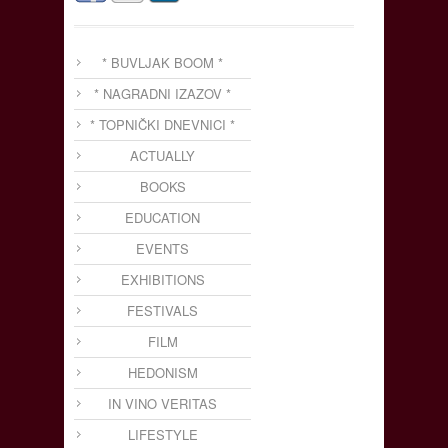
* BUVLJAK BOOM *
* NAGRADNI IZAZOV *
* TOPNIČKI DNEVNICI *
ACTUALLY
BOOKS
EDUCATION
EVENTS
EXHIBITIONS
FESTIVALS
FILM
HEDONISM
IN VINO VERITAS
LIFESTYLE