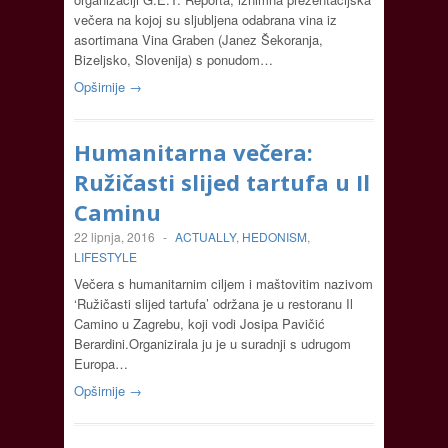
večera na kojoj su sljubljena odabrana vina iz
asortimana Vina Graben (Janez Šekoranja,
Bizeljsko, Slovenija) s ponudom…
Opširnije →
Humanitarna večera:
Ružičasti slijed tartufa u Il
Caminu
22 lipnja, 2016
-
ACTUALLY
,
HEDONISM
,
LIFESTYLE
Večera s humanitarnim ciljem i maštovitim nazivom
‘Ružičasti slijed tartufa’ održana je u restoranu Il
Camino u Zagrebu, koji vodi Josipa Pavičić
Berardini.Organizirala ju je u suradnji s udrugom
Europa…
Opširnije →