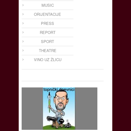
MUSIC
ORIJENTACIJE
PRESS
REPORT
SPORT
THEATRE
VINO UZ ŽLICU