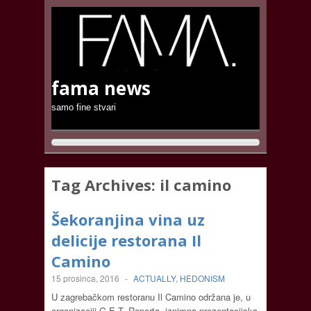
fama news
samo fine stvari
Tag Archives:
il camino
Šekoranjina vina uz
delicije restorana Il
Camino
15 prosinca, 2016
-
ACTUALLY
,
HEDONISM
U zagrebačkom restoranu Il Camino održana je, u
organizaciji G.E.T. Reporta, iznimna prezentacijska