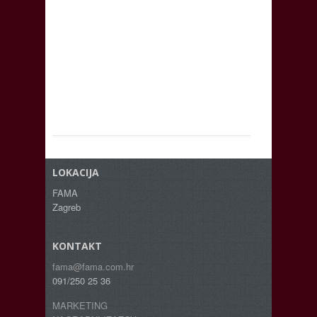
LOKACIJA
FAMA
Zagreb
KONTAKT
fama@fama.com.hr
091/250 25 36
MARKETING