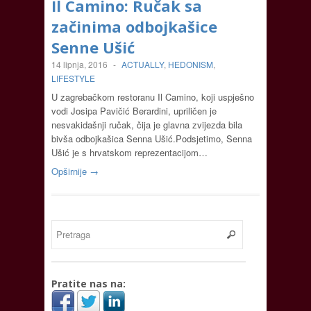
Il Camino: Ručak sa
začinima odbojkašice
Senne Ušić
14 lipnja, 2016
-
ACTUALLY
,
HEDONISM
,
LIFESTYLE
U zagrebačkom restoranu Il Camino, koji uspješno
vodi Josipa Pavičić Berardini, upriličen je
nesvakidašnji ručak, čija je glavna zvijezda bila
bivša odbojkašica Senna Ušić.Podsjetimo, Senna
Ušić je s hrvatskom reprezentacijom…
Opširnije →
Pratite nas na: