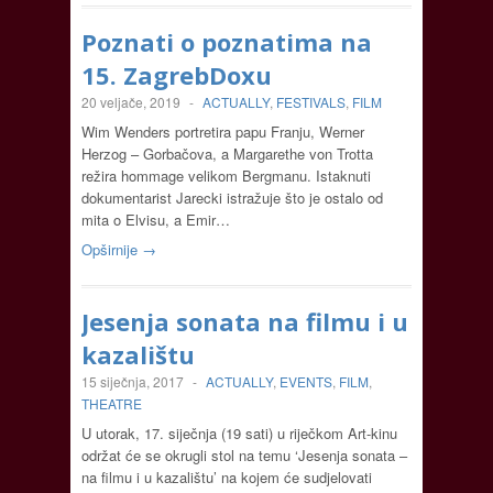
Poznati o poznatima na
15. ZagrebDoxu
20 veljače, 2019
-
ACTUALLY
,
FESTIVALS
,
FILM
Wim Wenders portretira papu Franju, Werner
Herzog – Gorbačova, a Margarethe von Trotta
režira hommage velikom Bergmanu. Istaknuti
dokumentarist Jarecki istražuje što je ostalo od
mita o Elvisu, a Emir…
Opširnije →
Jesenja sonata na filmu i u
kazalištu
15 siječnja, 2017
-
ACTUALLY
,
EVENTS
,
FILM
,
THEATRE
U utorak, 17. siječnja (19 sati) u riječkom Art-kinu
održat će se okrugli stol na temu ‘Jesenja sonata –
na filmu i u kazalištu’ na kojem će sudjelovati