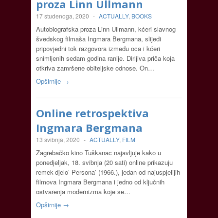
proza Linn Ullmann
17 studenoga, 2020
-
ACTUALLY
,
BOOKS
Autobiografska proza Linn Ullmann, kćeri slavnog
švedskog filmaša Ingmara Bergmana, slijedi
pripovjedni tok razgovora između oca i kćeri
snimljenih sedam godina ranije. Dirljiva priča koja
otkriva zamršene obiteljske odnose. On…
Opširnije →
Online retrospektiva
Ingmara Bergmana
13 svibnja, 2020
-
ACTUALLY
,
FILM
Zagrebačko kino Tuškanac najavljuje kako u
ponedjeljak, 18. svibnja (20 sati) online prikazuju
remek-djelo’ Persona’ (1966.), jedan od najuspjelijih
filmova Ingmara Bergmana i jedno od ključnih
ostvarenja modernizma koje se…
Opširnije →