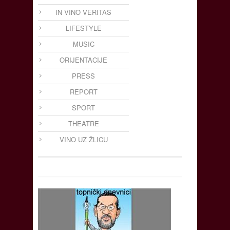
IN VINO VERITAS
LIFESTYLE
MUSIC
ORIJENTACIJE
PRESS
REPORT
SPORT
THEATRE
VINO UZ ŽLICU