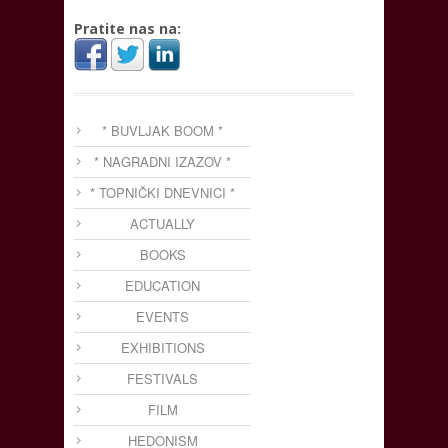
Pratite nas na:
* BUVLJAK BOOM *
* NAGRADNI IZAZOV *
* TOPNIČKI DNEVNICI *
ACTUALLY
BOOKS
EDUCATION
EVENTS
EXHIBITIONS
FESTIVALS
FILM
HEDONISM