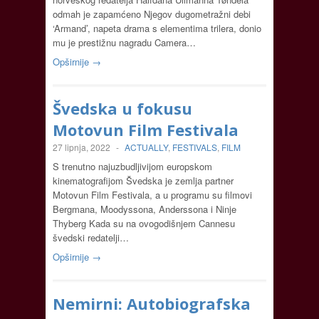
odmah je zapamćeno Njegov dugometražni debi
‘Armand’, napeta drama s elementima trilera, donio
mu je prestižnu nagradu Camera…
Opširnije →
Švedska u fokusu
Motovun Film Festivala
27 lipnja, 2022
-
ACTUALLY
,
FESTIVALS
,
FILM
S trenutno najuzbudljivijom europskom
kinematografijom Švedska je zemlja partner
Motovun Film Festivala, a u programu su filmovi
Bergmana, Moodyssona, Anderssona i Ninje
Thyberg Kada su na ovogodišnjem Cannesu
švedski redatelji…
Opširnije →
Nemirni: Autobiografska