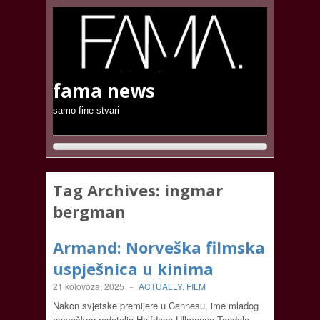
fama news
samo fine stvari
Tag Archives:
ingmar
bergman
Armand: Norveška filmska
uspješnica u kinima
21 kolovoza, 2025
-
ACTUALLY
,
FILM
Nakon svjetske premijere u Cannesu, ime mladog
norveškog redatelja Halfdana Ullmanna Tøndela