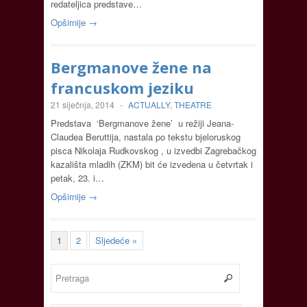
redateljica predstave…
Opširnije →
Bergmanove žene na
francuskom jeziku
21 siječnja, 2014
-
ACTUALLY
,
THEATRE
Predstava ‘Bergmanove žene’ u režiji Jeana-
Claudea Beruttija, nastala po tekstu bjeloruskog
pisca Nikolaja Rudkovskog , u izvedbi Zagrebačkog
kazališta mladih (ZKM) bit će izvedena u četvrtak i
petak, 23. i…
Opširnije →
1
2
Sljedeće »