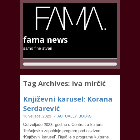
fama news
samo fine stvari
Tag Archives:
iva mirčić
Književni karusel: Korana
Serdarević
16 veljače, 2023
-
ACTUALLY
,
BOOKS
Od veljače 2023. godine u Centru za kulturu
Trešnjevka započinje program pod nazivom
‘Književni karusel’. Riječ je o programu kulturne