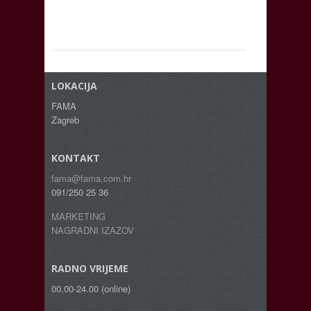
LOKACIJA
FAMA
Zagreb
KONTAKT
fama@fama.com.hr
091/250 25 36
MARKETING
NAGRADNI IZAZOV
RADNO VRIJEME
00.00-24.00 (online)