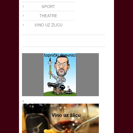
SPORT
THEATRE
VINO UZ ŽLICU
<