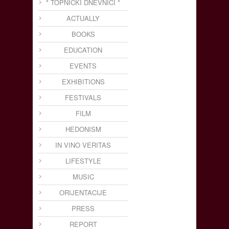
* TOPNIČKI DNEVNICI *
ACTUALLY
BOOKS
EDUCATION
EVENTS
EXHIBITIONS
FESTIVALS
FILM
HEDONISM
IN VINO VERITAS
LIFESTYLE
MUSIC
ORIJENTACIJE
PRESS
REPORT