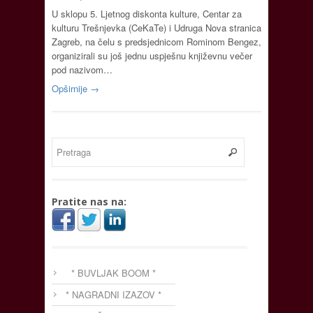
U sklopu 5. Ljetnog diskonta kulture, Centar za
kulturu Trešnjevka (CeKaTe) i Udruga Nova stranica
Zagreb, na čelu s predsjednicom Rominom Bengez,
organizirali su još jednu uspješnu književnu večer
pod nazivom…
Opširnije →
Pratite nas na:
* BUVLJAK BOOM *
* NAGRADNI IZAZOV *