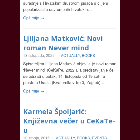
suradnje s Hrvatskim društvom pisaca s ciljem
popularizacije suvremenih hrvatskih…
Opširnije →
Ljiljana Matković: Novi
roman Never mind
13 listopada, 2022
-
ACTUALLY
,
BOOKS
Spisateljica Ljiljana Matković objavila je novi roman
‘Never mind’ (CeKaPe, 2022.), a predstavljanje će
se održati u petak, 14. listopada od 19 sati, u
prostoru Urania (Kvaternikov trg 3, Zagreb)….
Opširnije →
Karmela Špoljarić:
Književna večer u CeKaTe-
u
10 srpnja, 2016
-
ACTUALLY
,
BOOKS
,
EVENTS