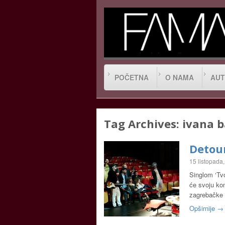
POČETNA
O NAMA
AUT
Tag Archives:
ivana b
Detour
15 listopada
Singlom ‘Tvo
će svoju ko
zagrebačke 
Opširnije →