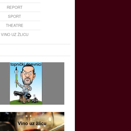
REPORT
SPORT
THEATRE
VINO UZ ŽLICU