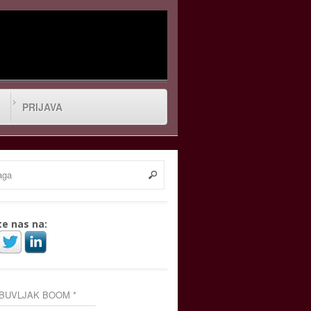
PRIJAVA
te nas na:
 BUVLJAK BOOM *