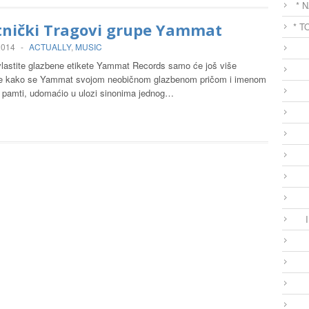
* 
tnički Tragovi grupe Yammat
* T
 2014
-
ACTUALLY
,
MUSIC
vlastite glazbene etikete Yammat Records samo će još više
eze kako se Yammat svojom neobičnom glazbenom pričom i imenom
o pamti, udomaćio u ulozi sinonima jednog…