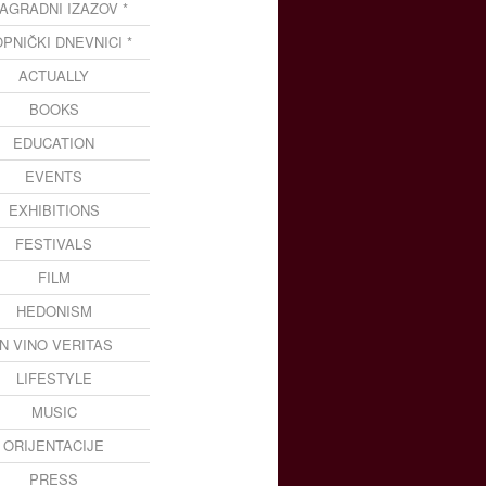
NAGRADNI IZAZOV *
OPNIČKI DNEVNICI *
ACTUALLY
BOOKS
EDUCATION
EVENTS
EXHIBITIONS
FESTIVALS
FILM
HEDONISM
IN VINO VERITAS
LIFESTYLE
MUSIC
ORIJENTACIJE
PRESS