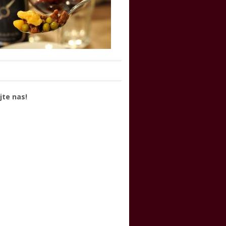
jte nas!