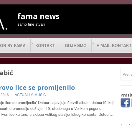
fama news
samo fine stvari
OR BY FAMA
KONTAKT
GDJE SMO
E-MAIL KONTAKT
abić
ovo lice se promijenilo
, 2016
-
ACTUALLY
,
MUSIC
Prati
je lice se promijenilo’ Detour najavljuje četvrti album ‘detour10’ koji
ncertnu promociju doživjeti 19. studenoga u Velikom pogonu
Tvornice kulture, u sklopu velikog slavljeničkog koncerta ‘Detour…
*