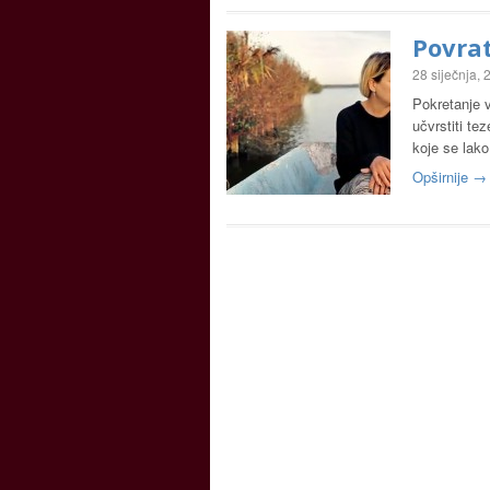
Povra
28 siječnja,
Pokretanje 
učvrstiti t
koje se lak
Opširnije →