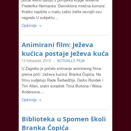
Frederika Hermansa ‘Damoklova mračna komora’.
Kratko napišite u mailu zašto želite osvojiti ovu
nagradu U subjektu…
Opširnije →
Animirani film: Ježeva
kućica postaje Ježeva kuća
12 listopada, 2015
-
ACTUALLY
,
FILM
U Zagrebu je počelo snimanje animiranog filma
prema priči ‘Ježeva kućica’ Branka Ćopića. Na
filmu sudjeluju Rade Šerbedžija, Darko Rundek i
Tim Allen, stalni suradnik Tima Burtona i Wesa
Andersona….
Opširnije →
Biblioteka u Spomen školi
Branka Ćopića