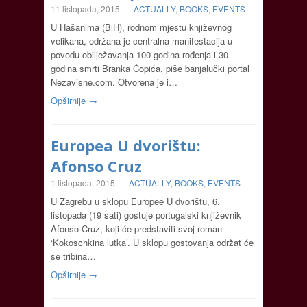
11 listopada, 2015
-
ACTUALLY
,
BOOKS
,
EVENTS
U Hašanima (BiH), rodnom mjestu književnog
velikana, održana je centralna manifestacija u
povodu obilježavanja 100 godina rođenja i 30
godina smrti Branka Ćopića, piše banjalučki portal
Nezavisne.com. Otvorena je i…
Opširnije →
Europea U dvorištu:
Afonso Cruz
1 listopada, 2015
-
ACTUALLY
,
BOOKS
,
EVENTS
U Zagrebu u sklopu Europee U dvorištu, 6.
listopada (19 sati) gostuje portugalski književnik
Afonso Cruz, koji će predstaviti svoj roman
‘Kokoschkina lutka’. U sklopu gostovanja održat će
se tribina…
Opširnije →