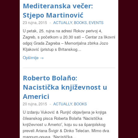
Mediteranska večer:
Stjepo Martinović
23 rujna, 2015
-
ACTUALLY
,
BOOKS
,
EVENTS
U petak, 25. rujna na adresi Rokov perivoj 4,
Zagreb, s početkom u 20.30 sati – Centar za likovni
odgoj Grada Zagreba – Memorijalna zbirka Jozo
Kljaković (pristup s Britanskog…
Opširnije →
Roberto Bolaño:
Nacistička književnost u
Americi
20 rujna, 2015
-
ACTUALLY
,
BOOKS
U izdanju Vuković & Runjić objavljena je knjiga
čileanskog pisca Roberta Bolaña ‘Nacistička
književnost u Americi’, koju su sa španjolskog
preveli Ariana Švigir & Dinko Telećan. Mimo dva
magnum-opusa, ‘Nacistička…