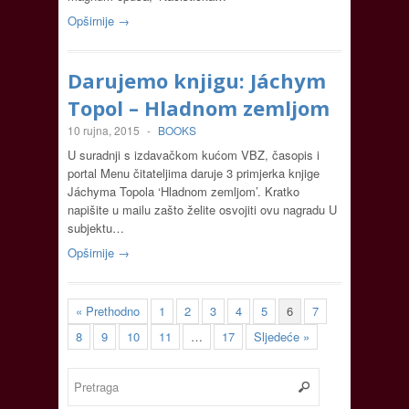
Opširnije →
Darujemo knjigu: Jáchym
Topol – Hladnom zemljom
10 rujna, 2015
-
BOOKS
U suradnji s izdavačkom kućom VBZ, časopis i
portal Menu čitateljima daruje 3 primjerka knjige
Jáchyma Topola ‘Hladnom zemljom’. Kratko
napišite u mailu zašto želite osvojiti ovu nagradu U
subjektu…
Opširnije →
« Prethodno
1
2
3
4
5
6
7
8
9
10
11
…
17
Sljedeće »