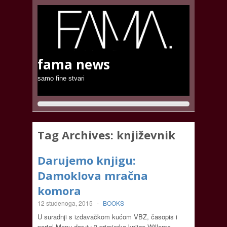
fama news
samo fine stvari
Tag Archives:
književnik
Darujemo knjigu:
Damoklova mračna
komora
12 studenoga, 2015
-
BOOKS
U suradnji s izdavačkom kućom VBZ, časopis i
portal Menu daruju 3 primjerka knjige Willema