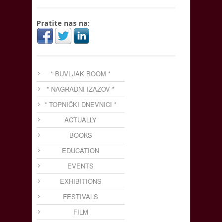
Pratite nas na:
* BUVLJAK BOOM *
* NAGRADNI IZAZOV *
* TOPNIČKI DNEVNICI *
ACTUALLY
BOOKS
EDUCATION
EVENTS
EXHIBITIONS
FESTIVALS
FILM