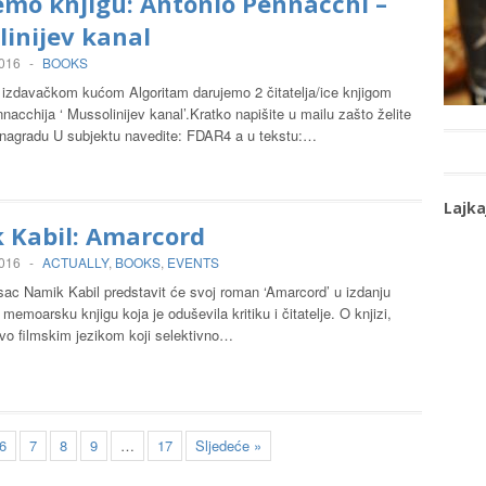
emo knjigu: Antonio Pennacchi –
inijev kanal
2016
-
BOOKS
s izdavačkom kućom Algoritam darujemo 2 čitatelja/ice knjigom
nacchija ‘ Mussolinijev kanal’.Kratko napišite u mailu zašto želite
u nagradu U subjektu navedite: FDAR4 a u tekstu:…
Lajka
 Kabil: Amarcord
2016
-
ACTUALLY
,
BOOKS
,
EVENTS
isac Namik Kabil predstavit će svoj roman ‘Amarcord’ u izdanju
emoarsku knjigu koja je oduševila kritiku i čitatelje. O knjizi,
ovo filmskim jezikom koji selektivno…
6
7
8
9
…
17
Sljedeće »