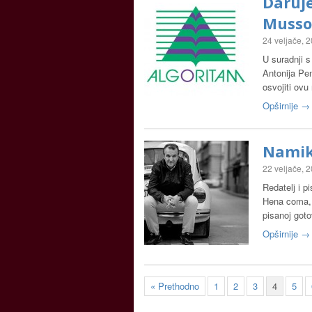
Daruj
Mussol
24 veljače, 
U suradnji 
Antonija Pen
osvojiti ov
Opširnije →
Namik
22 veljače, 
Redatelj i p
Hena coma, m
pisanoj got
Opširnije →
« Prethodno
1
2
3
4
5