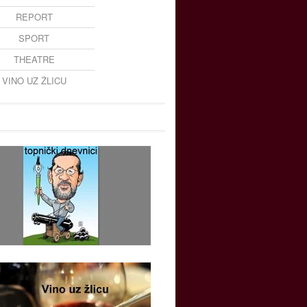
REPORT
SPORT
THEATRE
VINO UZ ŽLICU