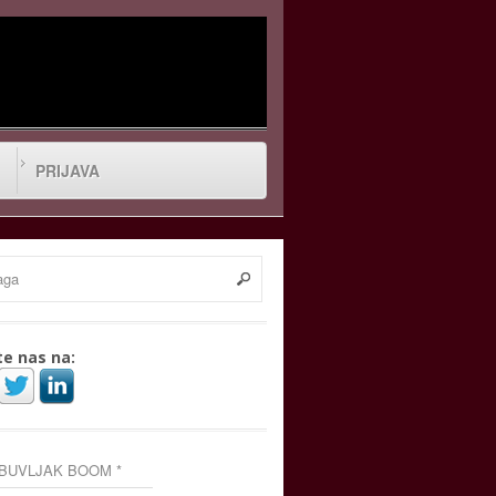
PRIJAVA
te nas na:
 BUVLJAK BOOM *