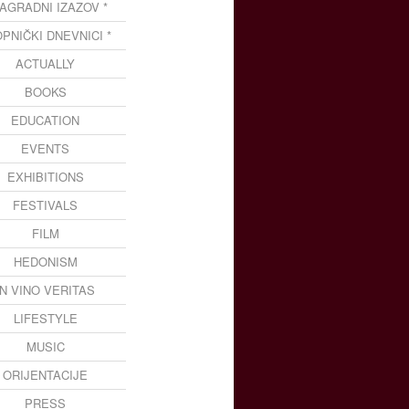
NAGRADNI IZAZOV *
OPNIČKI DNEVNICI *
ACTUALLY
BOOKS
EDUCATION
EVENTS
EXHIBITIONS
FESTIVALS
FILM
HEDONISM
IN VINO VERITAS
LIFESTYLE
MUSIC
ORIJENTACIJE
PRESS