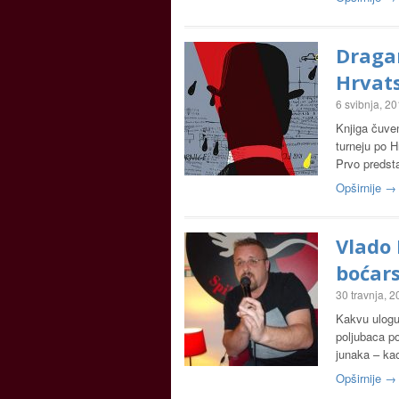
Dragan
Hrvat
6 svibnja, 2
Knjiga čuven
turneju po H
Prvo predst
Opširnije →
Vlado 
boćars
30 travnja, 
Kakvu ulogu 
poljubaca p
junaka – ka
Opširnije →