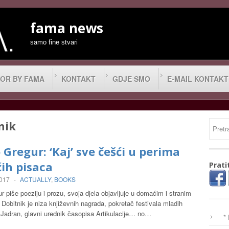
fama news
samo fine stvari
OR BY FAMA
KONTAKT
GDJE SMO
E-MAIL KONTAKT
nik
Gregur: ‘Kaj’ sve češći u perima
ih pisaca
Prati
2017
-
ACTUALLY
,
BOOKS
 piše poeziju i prozu, svoja djela objavljuje u domaćim i stranim
Dobitnik je niza književnih nagrada, pokretač festivala mladih
 Jadran, glavni urednik časopisa Artikulacije… no…
*