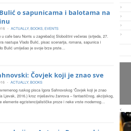
Bulić o sapunicama i balotama na
inu
2016
-
ACTUALLY
,
BOOKS
,
EVENTS
 u cafe baru Norris u zagrebačoj Sloboštini večeras (srijeda, 27.
utra nastupa Vlado Bulić, pisac scenarija, romana, sapunica i
do Bulić umiješao je svoje brze prste…
ahnovski: Čovjek koji je znao sve
016
-
ACTUALLY
,
BOOKS
vremenog ruskog pisca Igora Sahnovskog ‘Čovjek koji je znao
a Ljevak, 2016.) kroz mješavinu žanrova – fantastičnog, akcijskog,
te elemente egzistencijalističke proze i neke vrste modernog…
<