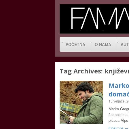
POČETNA
O NAMA
AUT
Tag Archives:
književ
Marko 
domać
15 veljače, 
Marko Gregur
časopisima. 
pisaca Alpe
Opširnije →