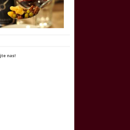
jte nas!