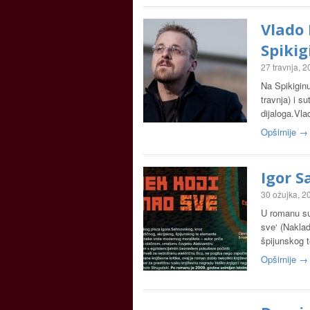
Vlado 
Spikig
27 travnja, 
Na Spikiginu
travnja) i s
dijaloga.Vla
Opširnije →
Igor S
30 ožujka, 2
U romanu su
sve‘ (Naklad
špijunskog 
Opširnije →