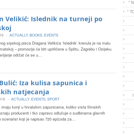
* 
* T
 Velikić: Islednik na turneji po
skoj
016
-
ACTUALLY
,
BOOKS
,
EVENTS
og srpskog pisca Dragana Velikića ‘Islednik’ krenula je na malu
rvatskoj – promocije će biti upriličene u Splitu, Zagrebu i Osijeku.
avljanje održat će se u…
Bulić: Iza kulisa sapunica i
kih natjecanja
2016
-
ACTUALLY
,
EVENTS
,
SPORT
imaju konji u hrvatskim sapunicama, koliko vrsta filmskih
oznaju producenti i tko zapravo odlučuje o sudbinama glavnih
o scenarist koji je napisao 720 epizoda za…