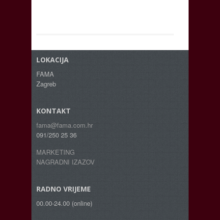
LOKACIJA
FAMA
Zagreb
KONTAKT
fama@fama.com.hr
091/250 25 36
MARKETING
NAGRADNI IZAZOV
RADNO VRIJEME
00.00-24.00 (online)