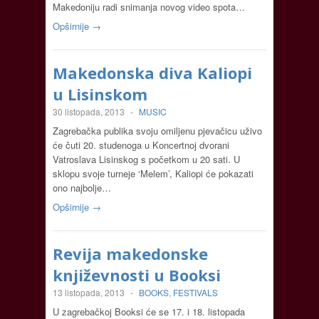
Makedoniju radi snimanja novog video spota…
Opširnije →
Makedonska diva Kaliopi
u Lisinskom
30 listopada, 2013
-
MUSIC
Zagrebačka publika svoju omiljenu pjevačicu uživo
će čuti 20. studenoga u Koncertnoj dvorani
Vatroslava Lisinskog s početkom u 20 sati. U
sklopu svoje turneje ‘Melem’, Kaliopi će pokazati
ono najbolje…
Opširnije →
Revija makedonske
književnosti u Booksi
13 listopada, 2013
-
BOOKS
,
FESTIVALS
U zagrebačkoj Booksi će se 17. i 18. listopada