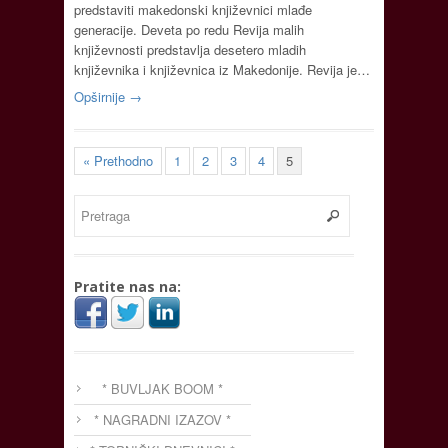
predstaviti makedonski književnici mlađe
generacije. Deveta po redu Revija malih
književnosti predstavlja desetero mladih
književnika i književnica iz Makedonije. Revija je…
Opširnije →
« Prethodno
1
2
3
4
5
Pratite nas na:
* BUVLJAK BOOM *
* NAGRADNI IZAZOV *