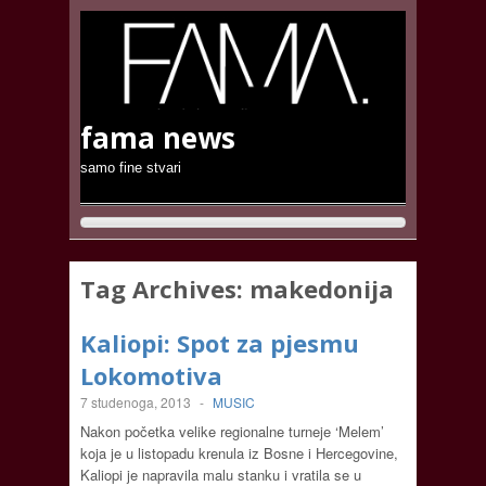
fama news
samo fine stvari
Tag Archives:
makedonija
Kaliopi: Spot za pjesmu
Lokomotiva
7 studenoga, 2013
-
MUSIC
Nakon početka velike regionalne turneje ‘Melem’
koja je u listopadu krenula iz Bosne i Hercegovine,
Kaliopi je napravila malu stanku i vratila se u