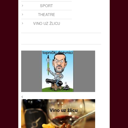
SPORT
THEATRE
VINO UZ ŽLICU
<