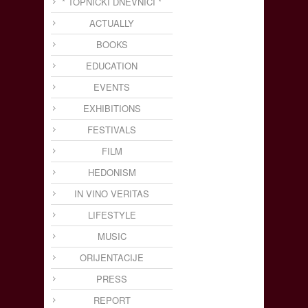
* TOPNIČKI DNEVNICI *
ACTUALLY
BOOKS
EDUCATION
EVENTS
EXHIBITIONS
FESTIVALS
FILM
HEDONISM
IN VINO VERITAS
LIFESTYLE
MUSIC
ORIJENTACIJE
PRESS
REPORT