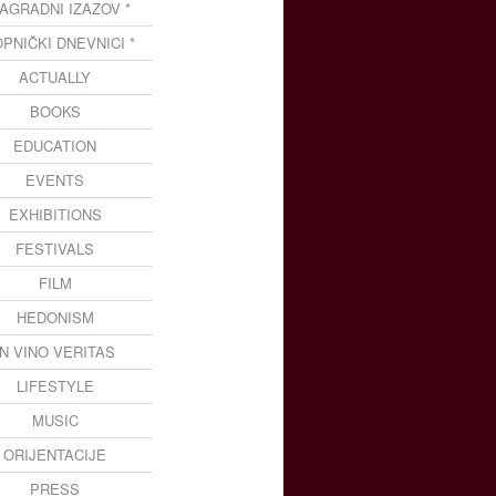
NAGRADNI IZAZOV *
OPNIČKI DNEVNICI *
ACTUALLY
BOOKS
EDUCATION
EVENTS
EXHIBITIONS
FESTIVALS
FILM
HEDONISM
IN VINO VERITAS
LIFESTYLE
MUSIC
ORIJENTACIJE
PRESS