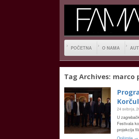
POČETNA
O NAMA
AUT
Tag Archives:
marco 
Progra
Korčul
24 svibnja, 
U zagrebačk
Festivala ko
projekcija 
Opširnije →