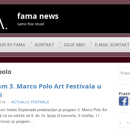
fama news
samo fine stvari
OR BY FAMA
KONTAKT
GDJE SMO
E-MAIL KONTAKT
polo
m 3. Marco Polo Art Festivala u
i
Prati
2018
-
ACTUALLY
,
FESTIVALS
om hotelu Esplanade predstavljen je program 3. Marco Polo Art
ji će se održati od 9. do 14. lipnja (4 koncerta, 3 izložbe, 11
filmova) uz program…
*