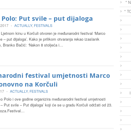
* 
* T
Polo: Put svile – put dijaloga
 2017
-
ACTUALLY
,
FESTIVALS
Ljetnom kinu u Korčuli otvoren je međunarodni festival ‘Marco
le – put dijaloga’. Kako je prilikom otvaranja rekao izaslanik
e, Branko Bačić: ‘Nakon 8 stoljeća i…
arodni festival umjetnosti Marco
onovno na Korčuli
017
-
ACTUALLY
,
FESTIVALS
co Polo i ove godine organizira međunarodni festival umjetnosti
– Put svile – Put dijaloga’ koji će se u gradu Korčuli održati od 23.
voza.Festival…