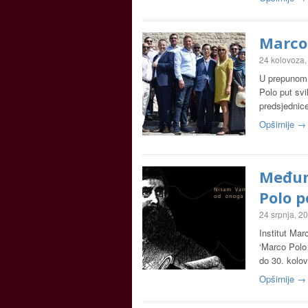
Marco 
24 kolovoza,
U prepunom 
Polo put svi
predsjednic
Opširnije →
Međun
Polo p
24 srpnja, 2
Institut Mar
‘Marco Polo 
do 30. kolo
Opširnije →