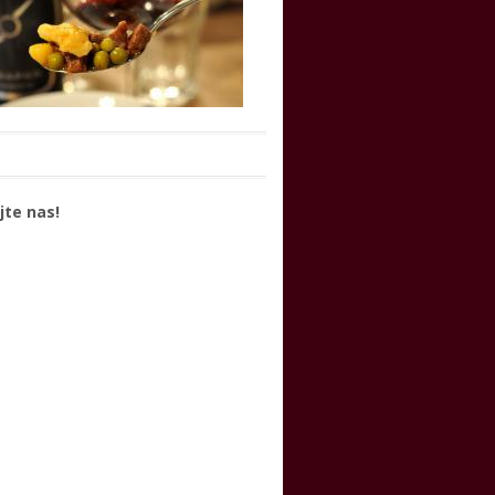
jte nas!