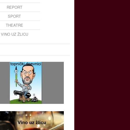
REPORT
SPORT
THEATRE
VINO UZ ŽLICU