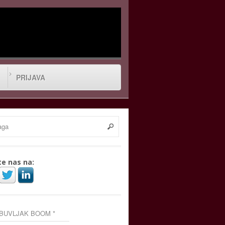
PRIJAVA
te nas na:
 BUVLJAK BOOM *