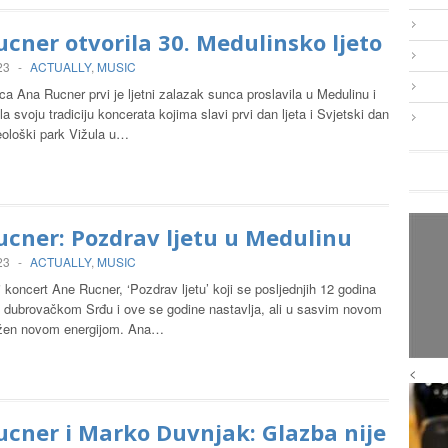
cner otvorila 30. Medulinsko ljeto
23
-
ACTUALLY
,
MUSIC
ica Ana Rucner prvi je ljetni zalazak sunca proslavila u Medulinu i
la svoju tradiciju koncerata kojima slavi prvi dan ljeta i Svjetski dan
eološki park Vižula u…
cner: Pozdrav ljetu u Medulinu
23
-
ACTUALLY
,
MUSIC
i koncert Ane Rucner, ‘Pozdrav ljetu’ koji se posljednjih 12 godina
 dubrovačkom Srđu i ove se godine nastavlja, ali u sasvim novom
ežen novom energijom. Ana…
<
cner i Marko Duvnjak: Glazba nije