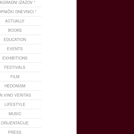
NAGRADNI IZAZOV *
OPNIČKI DNEVNICI *
ACTUALLY
BOOKS
EDUCATION
EVENTS
EXHIBITIONS
FESTIVALS
FILM
HEDONISM
IN VINO VERITAS
LIFESTYLE
MUSIC
ORIJENTACIJE
PRESS