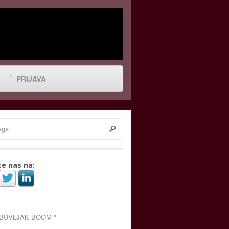
PRIJAVA
te nas na:
 BUVLJAK BOOM *