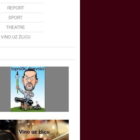
REPORT
SPORT
THEATRE
VINO UZ ŽLICU