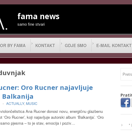
fama news
samo fine stvari
OR BY FAMA
KONTAKT
GDJE SMO
E-MAIL KONTAKT
duvnjak
cner: Oro Rucner najavljuje
 Balkanija
Prati
5
-
ACTUALLY
,
MUSIC
violončelistica Ana Rucner donosi novu, energičnu glazbenu
t ‘Oro Rucner’, koji najavljuje autorski album ‘Balkanija’. ‘Oro
e samo pjesma – to je stav, emocija i poziv…
*