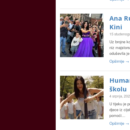
Ana Ru
Kini
15 studenog
Uz brojne ko
niz majstors
oduševila j
Opširnije →
Humani
školu
4 srpnja, 20
U tijeku je p
djece iz cij
pomoći…
Opširnije →