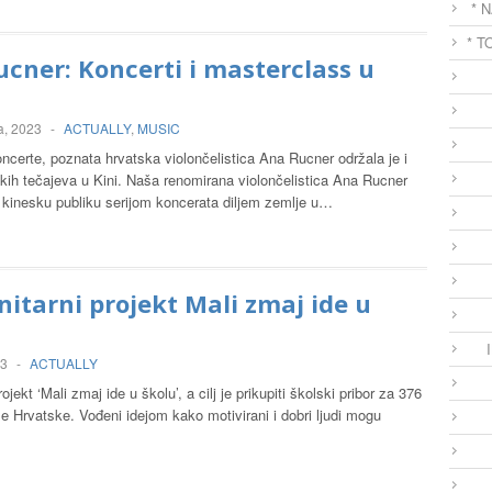
* 
* T
cner: Koncerti i masterclass u
a, 2023
-
ACTUALLY
,
MUSIC
ncerte, poznata hrvatska violončelistica Ana Rucner održala je i
kih tečajeva u Kini. Naša renomirana violončelistica Ana Rucner
e kinesku publiku serijom koncerata diljem zemlje u…
tarni projekt Mali zmaj ide u
23
-
ACTUALLY
rojekt ‘Mali zmaj ide u školu’, a cilj je prikupiti školski pribor za 376
ele Hrvatske. Vođeni idejom kako motivirani i dobri ljudi mogu