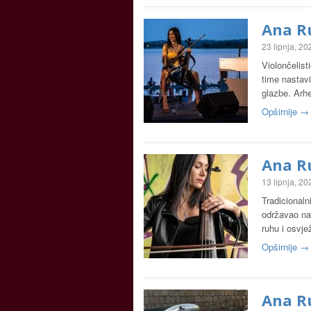
Ana Ru
23 lipnja, 20
Violončelist
time nastavi
glazbe. Arh
Opširnije →
Ana Ru
13 lipnja, 20
Tradicionaln
održavao na
ruhu i osvj
Opširnije →
Ana Ru