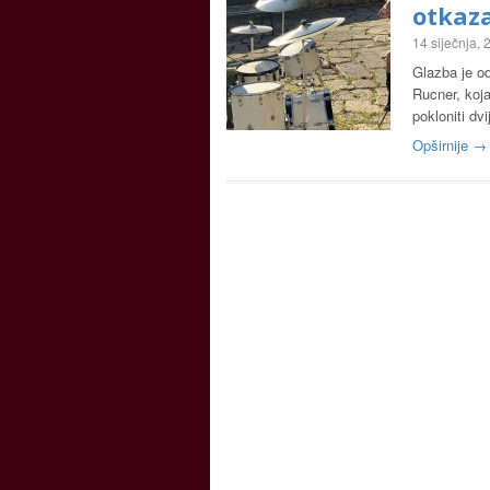
otkaz
14 siječnja,
Glazba je od
Rucner, koja
pokloniti dv
Opširnije →