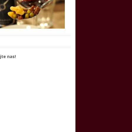
jte nas!