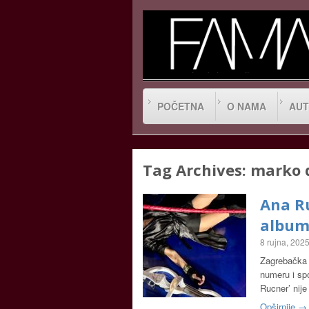
POČETNA
O NAMA
AUT
Tag Archives:
marko 
Ana Ru
album
8 rujna, 202
Zagrebačka 
numeru i spo
Rucner’ nij
Opširnije →