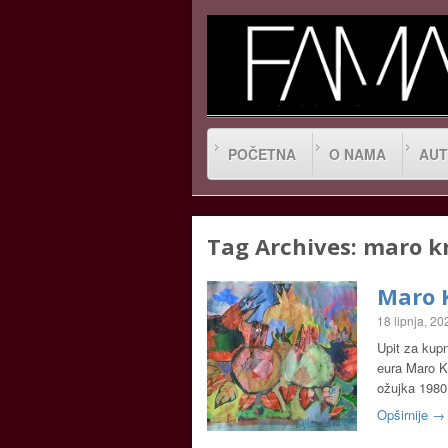
POČETNA
O NAMA
AUT
Tag Archives:
maro kr
Maro K
18 lipnja, 20
Upit za kupn
eura Maro Kr
ožujka 198
Opširnije →