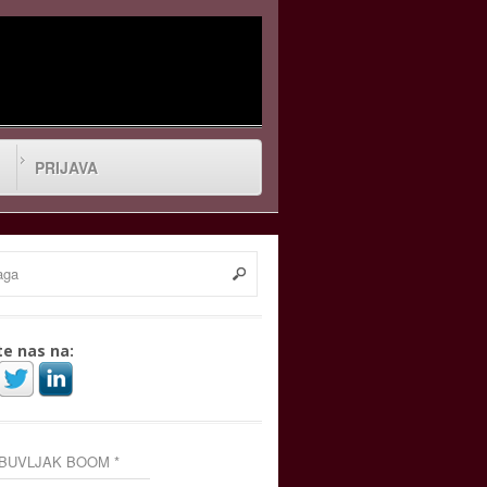
PRIJAVA
te nas na:
 BUVLJAK BOOM *