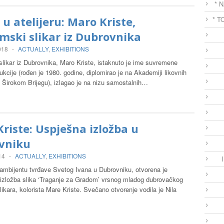
* 
 u atelijeru: Maro Kriste,
* T
ski slikar iz Dubrovnika
018
-
ACTUALLY
,
EXHIBITIONS
likar iz Dubrovnika, Maro Kriste, istaknuto je ime suvremene
ukcije (rođen je 1980. godine, diplomirao je na Akademiji likovnih
u Širokom Brijegu), izlagao je na nizu samostalnih…
riste: Uspješna izložba u
vniku
14
-
ACTUALLY
,
EXHIBITIONS
mbijentu tvrđave Svetog Ivana u Dubrovniku, otvorena je
izložba slika ‘Traganje za Gradom’ vrsnog mladog dubrovačkog
likara, kolorista Mare Kriste. Svečano otvorenje vodila je Nila