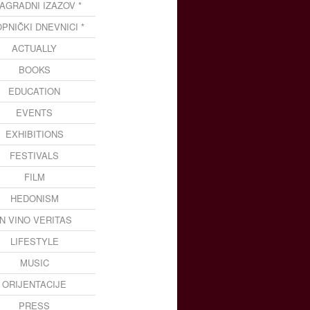
NAGRADNI IZAZOV *
OPNIČKI DNEVNICI *
ACTUALLY
BOOKS
EDUCATION
EVENTS
EXHIBITIONS
FESTIVALS
FILM
HEDONISM
IN VINO VERITAS
LIFESTYLE
MUSIC
ORIJENTACIJE
PRESS