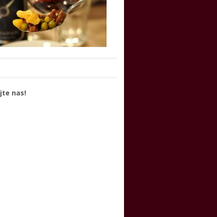
jte nas!