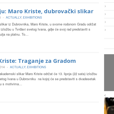
ju: Maro Kriste, dubrovački slikar
4
-
ACTUALLY
,
EXHIBITIONS
likar iz Dubrovnika, Maro Kriste, u svome rodonom Gradu održat
a izložbu u Tvrđavi svetog Ivana, gdje će svoj rad predstaviti s
ulja na platnu. To…
Kriste: Traganje za Gradom
2014
-
ACTUALLY
,
EXHIBITIONS
kademski slikar Maro Kriste održat će 13. lipnja (22 sata) izložbu
vetog Ivana u Dubrovniku na kojoj će se predstaviti s dvadesetak
tnu s motivima…
<