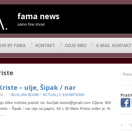
fama news
samo fine stvari
OR BY FAMA
KONTAKT
GDJE SMO
E-MAIL KONTAKT
iste
riste – ulje, Šipak / nar
24
-
* BUVLJAK BOOM *
,
ACTUALLY
,
EXHIBITIONS
Prati
ju slike možete poslati na:
buvljak.boom@gmail.com
Cijena: 800
iste – Šipak / nar ulje na papiru, 63 x 50 Maro Kriste rođen je 16.
0….
*