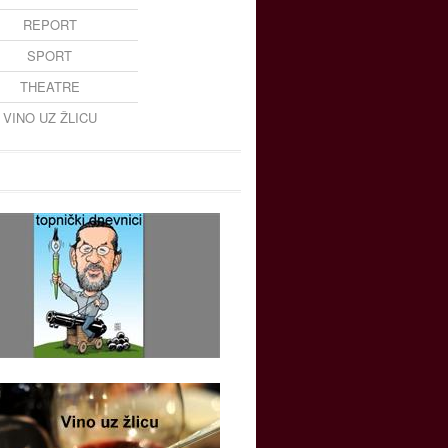
REPORT
SPORT
THEATRE
VINO UZ ŽLICU