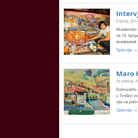
Interv
5 lipnja, 201
Akademski s
će 13. lipnj
dvadesetak 
Opširnije →
Maro 
30 svibnja, 
Dubrovački a
u Tvrđavi s
ulja na pla
Opširnije →