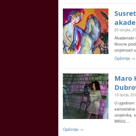
Susret
akadem
20 ožujka, 2
Akademski s
likovne prod
umjetnosti 
Opširnije →
Maro K
Dubro
15 lipnja, 20
U ugodnom a
samostalna 
umjetnika, s
Miličić…
Opširnije →