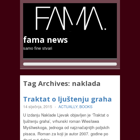
fama news
samo fine stvari
Tag Archives:
naklada
Traktat o ljuštenju graha
14 siječnja, 2015
-
ACTUALLY
,
BOOKS
U izdanju Naklade Ljevak objavljen je ‘Traktat o
ljuštenju graha’, vrhunski roman Wiesława
Myśliwskoga, jednoga od najznačajnijih poljskih
pisaca. Roman za koji je autor 2007. godine po
drugi put dobio…