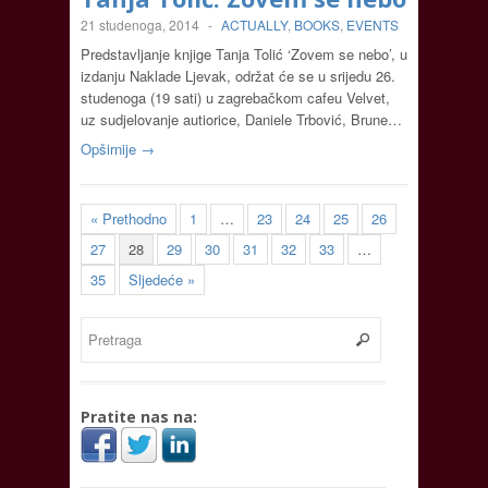
21 studenoga, 2014
-
ACTUALLY
,
BOOKS
,
EVENTS
Predstavljanje knjige Tanja Tolić ‘Zovem se nebo’, u
izdanju Naklade Ljevak, održat će se u srijedu 26.
studenoga (19 sati) u zagrebačkom cafeu Velvet,
uz sudjelovanje autiorice, Daniele Trbović, Brune…
Opširnije →
« Prethodno
1
…
23
24
25
26
27
28
29
30
31
32
33
…
35
Sljedeće »
Pratite nas na: