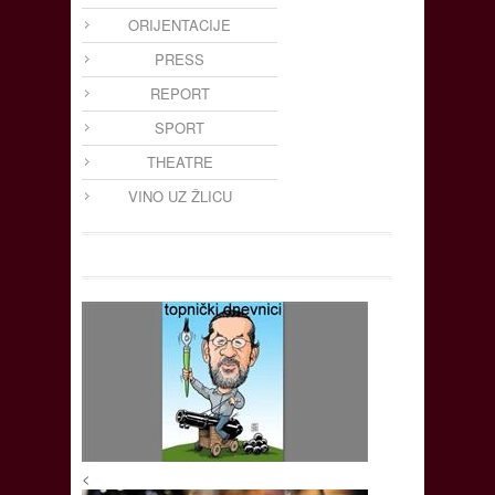
ORIJENTACIJE
PRESS
REPORT
SPORT
THEATRE
VINO UZ ŽLICU
<