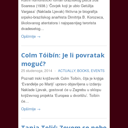
Soaresa (1938.) ‘Čovjek koji je ubio Getúlija
Vargasa’ (Naklada Ljevak) fiktivna je biografija
srpsko-brazilskog anarhista Dimitrija B. Korozeca,
školovanog atentatora i najopasnijeg terorista
dvadesetog…
Opširnije →
Colm Tóibín: Je li povratak
moguć?
25 studenoga, 2014
-
ACTUALLY
,
BOOKS
,
EVENTS
Poznati irski književnik Colm Toíbín, čija je knjiga
‘Evanđelje po Mariji’ upravo objaviljena u izdanju
Naklade Ljevak, gostovat će u Zagrebu u sklopu
književnog projekta ‘Europea u dvorištu’. Toíbín
će…
Opširnije →
Tanja Tolić: Zovem se nebo