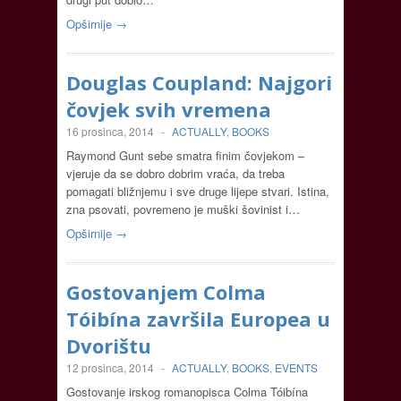
Opširnije →
Douglas Coupland: Najgori
čovjek svih vremena
16 prosinca, 2014
-
ACTUALLY
,
BOOKS
Raymond Gunt sebe smatra finim čovjekom –
vjeruje da se dobro dobrim vraća, da treba
pomagati bližnjemu i sve druge lijepe stvari. Istina,
zna psovati, povremeno je muški šovinist i…
Opširnije →
Gostovanjem Colma
Tóibína završila Europea u
Dvorištu
12 prosinca, 2014
-
ACTUALLY
,
BOOKS
,
EVENTS
Gostovanje irskog romanopisca Colma Tóibína