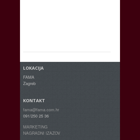
LOKACIJA
FAMA
Zagreb
KONTAKT
fama@fama.com.hr
091/250 25 36
MARKETING
NAGRADNI IZAZOV