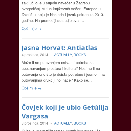
zaključilo je u srijedu navečer u Zagrebu
ovogodišnji ciklus književnih večeri ‘Europea u
Dvorištu’ koju je Naklada Ljevak pokrenula 2013.
godine. Na promociji su sudjelovali…
Opširnije →
Jasna Horvat: Antiatlas
4 prosinca, 2014
-
ACTUALLY
,
BOOKS
Može li se putovanjem ostvariti potreba za
upoznavanjem prostora i kultura? Nosimo li na
putovanja ono što je doista potrebno i jesmo li na
putovanjima drukčiji no inače? Kako se…
Opširnije →
Čovjek koji je ubio Getúlija
Vargasa
3 prosinca, 2014
-
ACTUALLY
,
BOOKS
Kultni humoristički roman brazilskog pisca Jôa