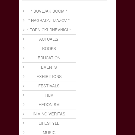
* BUVLJAK BOOM *
* NAGRADNI IZAZOV *
* TOPNIČKI DNEVNICI *
ACTUALLY
BOOKS
EDUCATION
EVENTS
EXHIBITIONS
FESTIVALS
FILM
HEDONISM
IN VINO VERITAS
LIFESTYLE
MUSIC