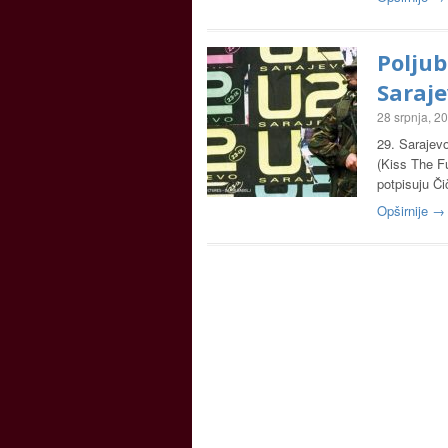
Poljub
Saraje
28 srpnja, 2
29. Sarajevo
(Kiss The Fu
potpisuju Či
Opširnije →