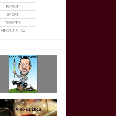
REPORT
SPORT
THEATRE
VINO UZ ŽLICU