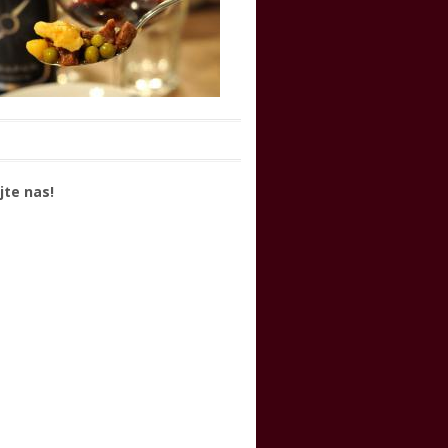
jte nas!