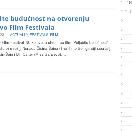
* 
* T
ite budućnost na otvorenju
vo Film Festivala
023
-
ACTUALLY
,
FESTIVALS
,
FILM
 Film Festival 18. kolovoza otvorit će film ‘Poljubite budućnost’
ture) u režiji Nenada Čičina-Šaina (The Time Being), čiji scenarij
čin-Šain i Bill Carter (Miss Sarajevo)….