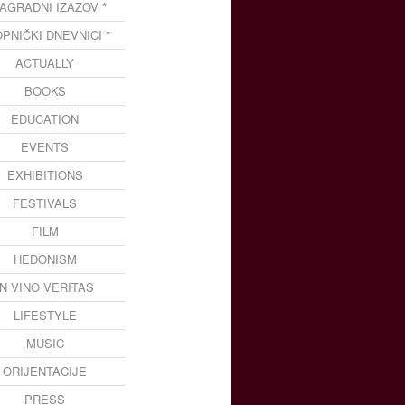
NAGRADNI IZAZOV *
OPNIČKI DNEVNICI *
ACTUALLY
BOOKS
EDUCATION
EVENTS
EXHIBITIONS
FESTIVALS
FILM
HEDONISM
IN VINO VERITAS
LIFESTYLE
MUSIC
ORIJENTACIJE
PRESS