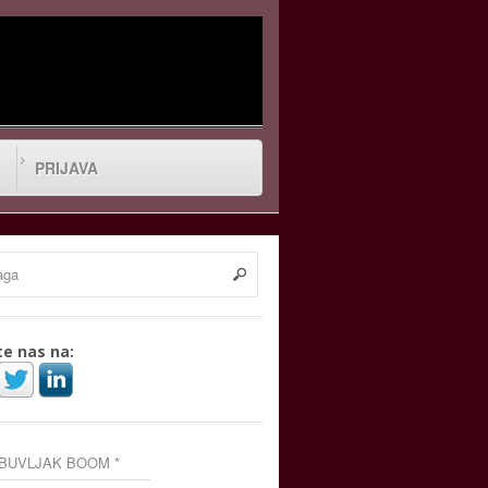
PRIJAVA
te nas na:
 BUVLJAK BOOM *