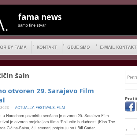
fama news
samo fine stvari
OR BY FAMA
KONTAKT
GDJE SMO
E-MAIL KONTAKT
ičin šain
o otvoren 29. Sarajevo Film
al
Prati
 2023
-
ACTUALLY
,
FESTIVALS
,
FILM
 u Narodnom pozorištu svečano je otvoren 29. Sarajevo Film
stival je otvoren projekcijom filma ‘Poljubite budućnost’ (Kiss The
da Čičina-Šaina, čiji scenarij potpisuju on i Bill Carter….
*