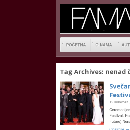
POČETNA
O NAMA
AUT
Tag Archives:
nenad č
Svečan
Festiv
12 kolovoza,
Ceremonijom
Festival. Fe
Future) Nena
Opširnije →