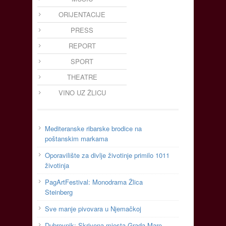
ORIJENTACIJE
PRESS
REPORT
SPORT
THEATRE
VINO UZ ŽLICU
Mediteranske ribarske brodice na
poštanskim markama
Oporavilište za divlje životinje primilo 1011
životinja
PagArtFestival: Monodrama Žlica
Steinberg
Sve manje pivovara u Njemačkoj
Dubrovnik: Skrivena mjesta Grada Mare