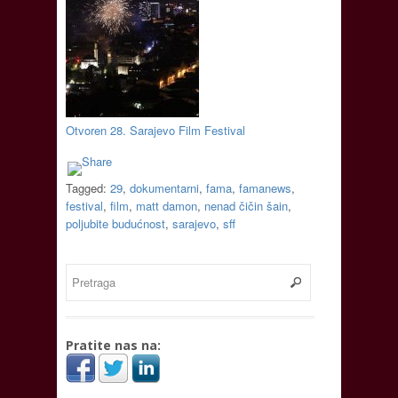
Otvoren 28. Sarajevo Film Festival
Tagged:
29
,
dokumentarni
,
fama
,
famanews
,
festival
,
film
,
matt damon
,
nenad čičin šain
,
poljubite budućnost
,
sarajevo
,
sff
Pratite nas na: