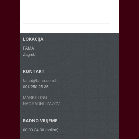
LOKACIJA
FAMA
Zagreb
KONTAKT
fama@fama.com.hr
091/250 25 36
MARKETING
NAGRADNI IZAZOV
RADNO VRIJEME
00.00-24.00 (online)