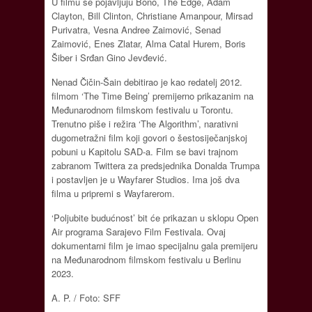
U filmu se pojavljuju Bono, The Edge, Adam
Clayton, Bill Clinton, Christiane Amanpour, Mirsad
Purivatra, Vesna Andree Zaimović, Senad
Zaimović, Enes Zlatar, Alma Catal Hurem, Boris
Šiber i Srđan Gino Jevđević.
Nenad Čičin-Šain debitirao je kao redatelj 2012.
filmom ‘The Time Being’ premijerno prikazanim na
Međunarodnom filmskom festivalu u Torontu.
Trenutno piše i režira ‘The Algorithm’, narativni
dugometražni film koji govori o šestosiječanjskoj
pobuni u Kapitolu SAD-a. Film se bavi trajnom
zabranom Twittera za predsjednika Donalda Trumpa
i postavljen je u Wayfarer Studios. Ima još dva
filma u pripremi s Wayfarerom.
‘Poljubite budućnost’ bit će prikazan u sklopu Open
Air programa Sarajevo Film Festivala. Ovaj
dokumentarni film je imao specijalnu gala premijeru
na Međunarodnom filmskom festivalu u Berlinu
2023.
A. P. / Foto: SFF