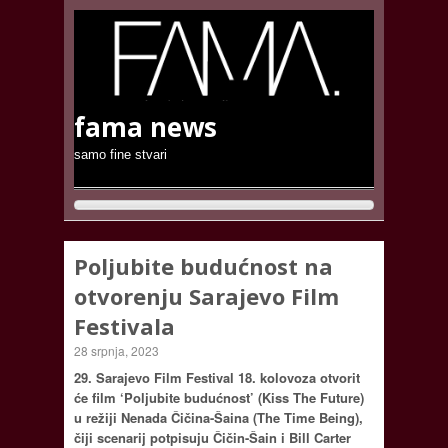
fama news
samo fine stvari
Poljubite budućnost na
otvorenju Sarajevo Film
Festivala
28 srpnja, 2023
29. Sarajevo Film Festival 18. kolovoza otvorit
će film ‘Poljubite budućnost’ (Kiss The Future)
u režiji Nenada Čičina-Šaina (The Time Being),
čiji scenarij potpisuju Čičin-Šain i Bill Carter