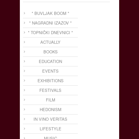
* BUVLJAK BOOM *
* NAGRADNI IZAZOV *
* TOPNIČKI DNEVNICI *
ACTUALLY
BOOKS
EDUCATION
EVENTS
EXHIBITIONS
FESTIVALS
FILM
HEDONISM
IN VINO VERITAS
LIFESTYLE
MUSIC