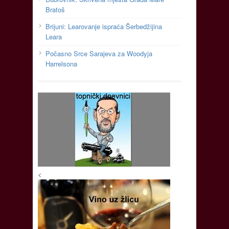
Bratoš
Brijuni: Learovanje ispraća Šerbedžijina
Leara
Počasno Srce Sarajeva za Woodyja
Harrelsona
<