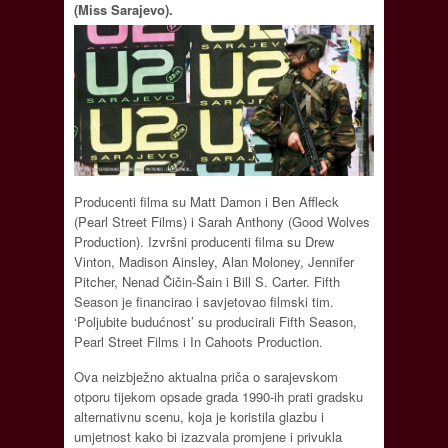
(Miss Sarajevo).
Producenti filma su Matt Damon i Ben Affleck
(Pearl Street Films) i Sarah Anthony (Good Wolves
Production). Izvršni producenti filma su Drew
Vinton, Madison Ainsley, Alan Moloney, Jennifer
Pitcher, Nenad Čičin-Šain i Bill S. Carter. Fifth
Season je financirao i savjetovao filmski tim.
‘Poljubite budućnost’ su producirali Fifth Season,
Pearl Street Films i In Cahoots Production.
Ova neizbježno aktualna priča o sarajevskom
otporu tijekom opsade grada 1990-ih prati gradsku
alternativnu scenu, koja je koristila glazbu i
umjetnost kako bi izazvala promjene i privukla