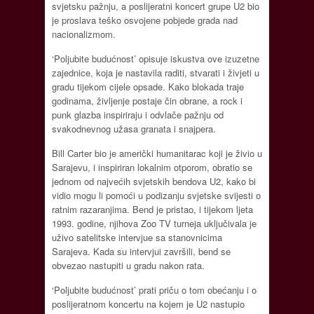
svjetsku pažnju, a poslijeratni koncert grupe U2 bio
je proslava teško osvojene pobjede grada nad
nacionalizmom.
‘Poljubite budućnost’ opisuje iskustva ove izuzetne
zajednice, koja je nastavila raditi, stvarati i živjeti u
gradu tijekom cijele opsade. Kako blokada traje
godinama, življenje postaje čin obrane, a rock i
punk glazba inspiriraju i odvlače pažnju od
svakodnevnog užasa granata i snajpera.
Bill Carter bio je američki humanitarac koji je živio u
Sarajevu, i inspiriran lokalnim otporom, obratio se
jednom od najvećih svjetskih bendova U2, kako bi
vidio mogu li pomoći u podizanju svjetske svijesti o
ratnim razaranjima. Bend je pristao, i tijekom ljeta
1993. godine, njihova Zoo TV turneja uključivala je
uživo satelitske intervjue sa stanovnicima
Sarajeva. Kada su intervjui završili, bend se
obvezao nastupiti u gradu nakon rata.
‘Poljubite budućnost’ prati priču o tom obećanju i o
poslijeratnom koncertu na kojem je U2 nastupio