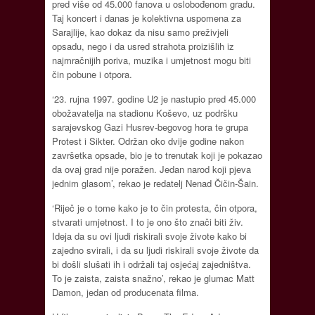
pred više od 45.000 fanova u oslobođenom gradu.
Taj koncert i danas je kolektivna uspomena za
Sarajlije, kao dokaz da nisu samo preživjeli
opsadu, nego i da usred strahota proizišlih iz
najmračnijih poriva, muzika i umjetnost mogu biti
čin pobune i otpora.
‘23. rujna 1997. godine U2 je nastupio pred 45.000
obožavatelja na stadionu Koševo, uz podršku
sarajevskog Gazi Husrev-begovog hora te grupa
Protest i Sikter. Održan oko dvije godine nakon
završetka opsade, bio je to trenutak koji je pokazao
da ovaj grad nije poražen. Jedan narod koji pjeva
jednim glasom’, rekao je redatelj Nenad Čičin-Šain.
‘Riječ je o tome kako je to čin protesta, čin otpora,
stvarati umjetnost. I to je ono što znači biti živ.
Ideja da su ovi ljudi riskirali svoje živote kako bi
zajedno svirali, i da su ljudi riskirali svoje živote da
bi došli slušati ih i održali taj osjećaj zajedništva.
To je zaista, zaista snažno’, rekao je glumac Matt
Damon, jedan od producenata filma.