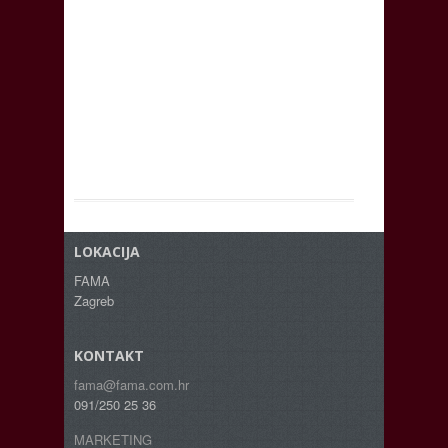
LOKACIJA
FAMA
Zagreb
KONTAKT
fama@fama.com.hr
091/250 25 36
MARKETING