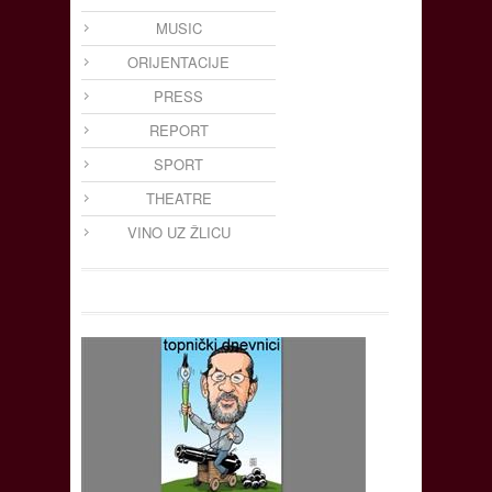
MUSIC
ORIJENTACIJE
PRESS
REPORT
SPORT
THEATRE
VINO UZ ŽLICU