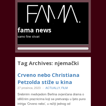
fama news
samo fine stvari
Tag Archives:
njemački
Crveno nebo Christiana
Petzolda stiže u kina
27 prosinca, 2023
-
ACTUALLY
,
FILM
Srebrnim medvjedom Berlina ovjenčana drama o
idiličnim praznicima koji se pretvaraju u ljeto puno
intriga ‘Crveno nebo’, u režiji jednog od