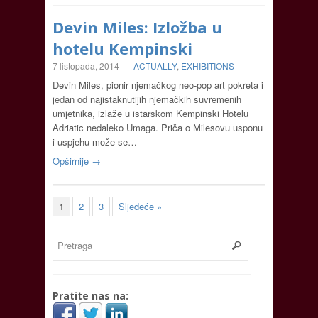
Devin Miles: Izložba u
hotelu Kempinski
7 listopada, 2014
-
ACTUALLY
,
EXHIBITIONS
Devin Miles, pionir njemačkog neo-pop art pokreta i
jedan od najistaknutijih njemačkih suvremenih
umjetnika, izlaže u istarskom Kempinski Hotelu
Adriatic nedaleko Umaga. Priča o Milesovu usponu
i uspjehu može se…
Opširnije →
1
2
3
Sljedeće »
Pratite nas na: