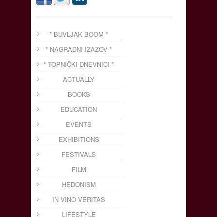
* BUVLJAK BOOM *
* NAGRADNI IZAZOV *
* TOPNIČKI DNEVNICI *
ACTUALLY
BOOKS
EDUCATION
EVENTS
EXHIBITIONS
FESTIVALS
FILM
HEDONISM
IN VINO VERITAS
LIFESTYLE