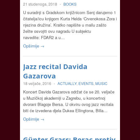
21 studenoga, 2018
-
BOOKS
U suradnji s Gradskom knjižnicom Senj darujemo 1
čitatelja/icu knjigom Kurta Helda ‘Crvenokosa Zora i
njezina družina’. Kratko napišite u mailu zašto
želite osvojiti ovu nagradu U subjektu
navedite: FDAR2 a u…
Opširnije →
Jazz recital Davida
Gazarova
18 veljače, 2016
-
ACTUALLY
,
EVENTS
,
MUSIC
Koncert Davida Gazarova održat će se 20. veljače
u Muzičkoj akademiji u Zagrebu, u koncertnoj
dvorani Blagoje Bersa. U okviru ovog jazz recitala
biti će izvedena djela Dukea Ellingtona, Billa…
Opširnije →
Günter Grass: Borac protiv