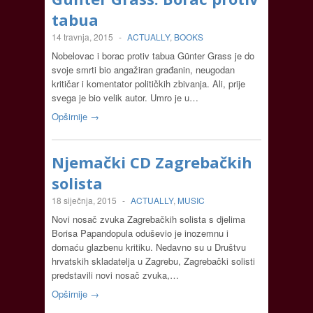
tabua
14 travnja, 2015
-
ACTUALLY
,
BOOKS
Nobelovac i borac protiv tabua Günter Grass je do
svoje smrti bio angažiran građanin, neugodan
kritičar i komentator političkih zbivanja. Ali, prije
svega je bio velik autor. Umro je u…
Opširnije →
Njemački CD Zagrebačkih
solista
18 siječnja, 2015
-
ACTUALLY
,
MUSIC
Novi nosač zvuka Zagrebačkih solista s djelima
Borisa Papandopula oduševio je inozemnu i
domaću glazbenu kritiku. Nedavno su u Društvu
hrvatskih skladatelja u Zagrebu, Zagrebački solisti
predstavili novi nosač zvuka,…
Opširnije →