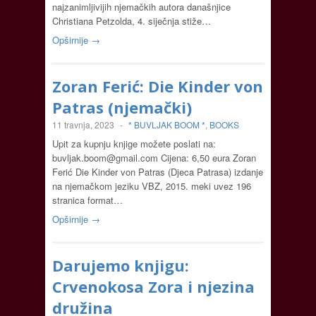
najzanimljivijih njemačkih autora današnjice
Christiana Petzolda, 4. siječnja stiže…
Opširnije →
Zoran Ferić: Die Kinder von
Patras (njemački)
11 travnja, 2023
-
* BUVLJAK BOOM *
,
BOOKS
Upit za kupnju knjige možete poslati na:
buvljak.boom@gmail.com
Cijena: 6,50 eura Zoran
Ferić Die Kinder von Patras (Djeca Patrasa) izdanje
na njemačkom jeziku VBZ, 2015. meki uvez 196
stranica format…
Opširnije →
Darujemo knjigu:
Crvenokosa Zora i njezina
družina