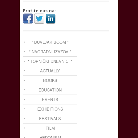
Pratite nas na:
* BUVLJAK BOOM *
* NAGRADNI IZAZOV *
* TOPNIČKI DNEVNICI *
ACTUALLY
BOOKS
EDUCATION
EVENTS
EXHIBITIONS
FESTIVALS
FILM
HEDONISM