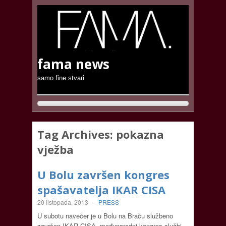
fama news
samo fine stvari
Tag Archives:
pokazna
vježba
U Bolu završen kongres
spašavatelja IKAR CISA
20 listopada, 2013
-
PRESS
U subotu navečer je u Bolu na Braču službeno
završen IKAR CISA, međunarodni kongres službi