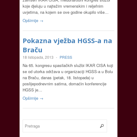
koje djeluju u najtežim vremenskim i reljefnim
uvjetima, na kojem se ove godine okupilo više…
Opširnije →
Pokazna vježba HGSS-a na
Braču
18 listopada, 2013
-
PRESS
Na 65. kongresu spasilačkih službi IKAR CISA koji
se od utorka održava u organizaciji HGSS-a u Bolu
na Braču, danas (petak, 18. listopada) u
poslijepodnevnim satima, domaćin konferencije
HGSS je…
Opširnije →