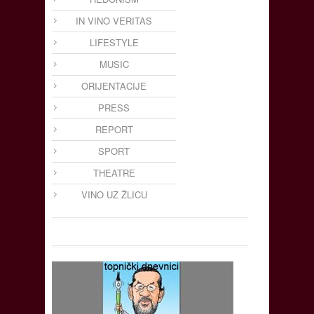
IN VINO VERITAS
LIFESTYLE
MUSIC
ORIJENTACIJE
PRESS
REPORT
SPORT
THEATRE
VINO UZ ŽLICU