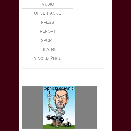
MUSIC
ORIJENTACIJE
PRESS
REPORT
SPORT
THEATRE
VINO UZ ŽLICU