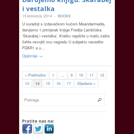
i vestalka
15 kolovoza, 2014
-
BOOKS
U suradnji s izdavačkom kućom Meandarmedia,
darujemo 1 primjerak knjige Fredija Lainščeka
‘Skarabej i vestalka’. Kratko napišite u mailu zašto
želite osvojiti ovu nagradu U subjektu navedite:
FDAR1 a u…
Opširnije →
« Prethodno
1
…
9
10
11
12
13
14
15
16
17
Sljedeće »
Pratite nas na: