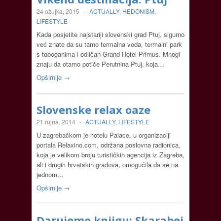
24 ožujka, 2015
-
ACTUALLY
,
HEDONISM
,
LIFESTYLE
Kada posjetite najstariji slovenski grad Ptuj, sigurno
već znate da su tamo termalna voda, termalni park
s toboganima i odličan Grand Hotel Primus. Mnogi
znaju da otamo potiče Perutnina Ptuj, koja…
Opširnije →
Slovenske relax oaze
21 rujna, 2014
-
ACTUALLY
,
LIFESTYLE
U zagrebačkom je hotelu Palace, u organizaciji
portala Relaxino.com, održana poslovna radionica,
koja je velikom broju turističkih agencija iz Zagreba,
ali i drugih hrvatskih gradova, omogućila da se na
jednom…
Opširnije →
Darujemo knjigu: Skarabej