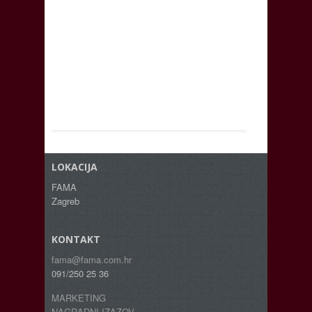
LOKACIJA
FAMA
Zagreb
KONTAKT
fama@fama.com.hr
091/250 25 36
MARKETING
NAGRADNI IZAZOV