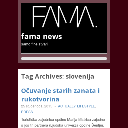
fama news
samo fine stvari
Tag Archives:
slovenija
Očuvanje starih zanata i
rukotvorina
25 studenoga, 2015
-
ACTUALLY
,
LIFESTYLE
,
PRESS
Turistička zajednica općine Marija Bistrica zajedno
s još tri partnera (Ljudska univerza općine Šentjur,