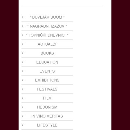
* BUVLJAK BOOM *
* NAGRADNI IZAZOV *
* TOPNIČKI DNEVNICI *
ACTUALLY
BOOKS
EDUCATION
EVENTS
EXHIBITIONS
FESTIVALS
FILM
HEDONISM
IN VINO VERITAS
LIFESTYLE