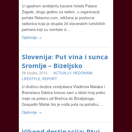
U ugodnom ambijentu kavane hotela Palace
Zagreb, drugu godinu za redom, u organizaciji
portala Relaxino.com, održana je poslovna
radionica koja je okupila 24 slovenskih turističkih
partnera koji su novitete iz…
Opširnije →
Slovenija: Put vina i sunca
Sromlje – Bizeljsko
28 ožujka, 2015
-
ACTUALLY
,
HEDONISM
,
LIFESTYLE
,
REPORT
U društvu dvojice vinoljubaca Vladimira Mataka i
Branislava Dabića krenuo sam u bliski kraj preko
meje na potezu od Brežica do Bizeljskoga.
Gospodin Matak bio je vođa puta na početku,…
Opširnije →
Vikend destinacija: Ptuj