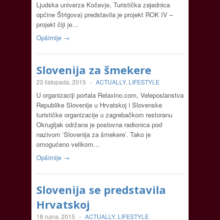
Ljudska univerza Kočevje, Turistička zajednica
općine Štrigova) predstavila je projekt ROK IV –
projekt čiji je…
Opširnije →
Slovenija za šmekere
23 listopada, 2015
-
ACTUALLY
,
LIFESTYLE
U organizaciji portala Relaxino.com, Veleposlanstva
Republike Slovenije u Hrvatskoj i Slovenske
turističke organizacije u zagrebačkom restoranu
Okrugljak održana je poslovna radionica pod
nazivom ‘Slovenija za šmekere’. Tako je
omogućeno velikom…
Opširnije →
Slovenija se predstavila
Hrvatskoj
18 rujna, 2015
-
ACTUALLY
,
LIFESTYLE