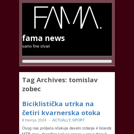
fama news
samo fine stvari
Tag Archives:
tomislav
zobec
Biciklistička utrka na
četiri kvarnerska otoka
8 travnja, 2024
-
ACTUALLY
,
SPORT
Ovog nas proljeća očekuje deveto izdanje 4 Islands
MTB race, događaja koji se razvio u pravi dragulj