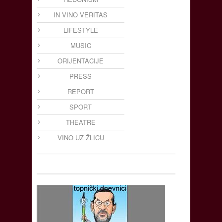
IN VINO VERITAS
LIFESTYLE
MUSIC
ORIJENTACIJE
PRESS
REPORT
SPORT
THEATRE
VINO UZ ŽLICU