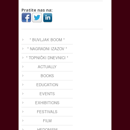
Pratite nas na:
* BUVLJAK BOOM *
* NAGRADNI IZAZOV *
* TOPNIČKI DNEVNICI *
ACTUALLY
BOOKS
EDUCATION
EVENTS
EXHIBITIONS
FESTIVALS
FILM
HEDONISM