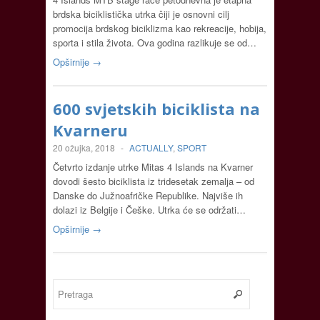
brdska biciklistička utrka čiji je osnovni cilj
promocija brdskog biciklizma kao rekreacije, hobija,
sporta i stila života. Ova godina razlikuje se od…
Opširnije →
600 svjetskih biciklista na
Kvarneru
20 ožujka, 2018
-
ACTUALLY
,
SPORT
Četvrto izdanje utrke Mitas 4 Islands na Kvarner
dovodi šesto biciklista iz tridesetak zemalja – od
Danske do Južnoafričke Republike. Najviše ih
dolazi iz Belgije i Češke. Utrka će se održati…
Opširnije →