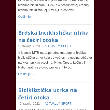
brdskog biciklizma. Riječ je o petodnevnoj etapnoj
brdskoj biciklističkoj utrci čiji je osnovni…
Opširnije →
Brdska biciklistička utrka
na četiri otoka
19 travnja, 2023
-
ACTUALLY
,
SPORT
4 Islands MTB race, petodnevna etapna brdska
biciklistička utrka koja se već osmu godinu održava
na kvarnerskim otocima: Krku, Cresu, Lošinju i
Rabu, vratila se ovog proljeća, i to od…
Opširnije →
Biciklistička utrka na
četiri otoka
12 travnja, 2022
-
ACTUALLY
,
SPORT
4 Islands MTB stage race petodnevna je etapna