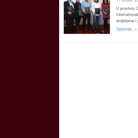
​U prostoru
Internationa
dodjeljene 
Opširnije →