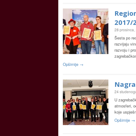
Region
2017/
28 prosinca,
Šesta po red
razvijaju vi
razvoju i pr
zagrebačk
Opširnije →
Nagrad
24 studenog
U zagrebačko
atmosferi, o
koje uspješn
Opširnije →