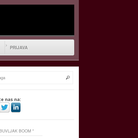
PRIJAVA
te nas na:
 BUVLJAK BOOM *