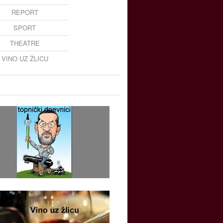
REPORT
SPORT
THEATRE
VINO UZ ŽLICU