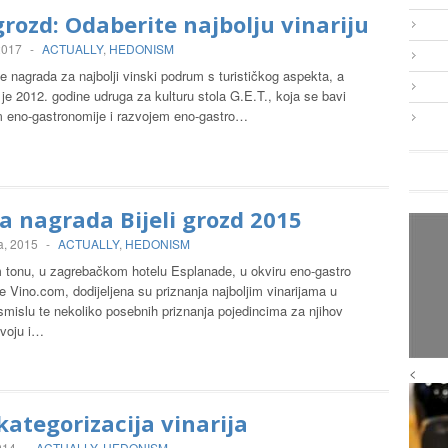
 grozd: Odaberite najbolju vinariju
 2017
-
ACTUALLY
,
HEDONISM
 je nagrada za najbolji vinski podrum s turističkog aspekta, a
u je 2012. godine udruga za kulturu stola G.E.T., koja se bavi
 eno-gastronomije i razvojem eno-gastro…
a nagrada Bijeli grozd 2015
a, 2015
-
ACTUALLY
,
HEDONISM
tonu, u zagrebačkom hotelu Esplanade, u okviru eno-gastro
e Vino.com, dodijeljena su priznanja najboljim vinarijama u
smislu te nekoliko posebnih priznanja pojedincima za njihov
zvoju i…
<
 kategorizacija vinarija
014
-
ACTUALLY
,
HEDONISM