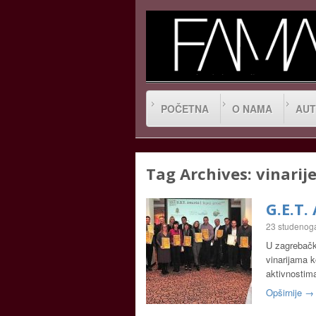
POČETNA
O NAMA
AUT
Tag Archives:
vinarij
G.E.T.
23 studenog
U zagrebačk
vinarijama k
aktivnostim
Opširnije →