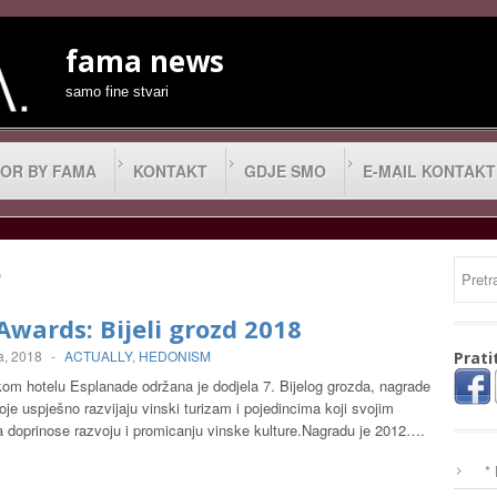
fama news
samo fine stvari
OR BY FAMA
KONTAKT
GDJE SMO
E-MAIL KONTAKT
e
 Awards: Bijeli grozd 2018
a, 2018
-
ACTUALLY
,
HEDONISM
Prati
om hotelu Esplanade održana je dodjela 7. Bijelog grozda, nagrade
oje uspješno razvijaju vinski turizam i pojedincima koji svojim
a doprinose razvoju i promicanju vinske kulture.Nagradu je 2012….
*