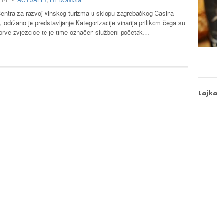
 Centra za razvoj vinskog turizma u sklopu zagrebačkog Casina
l, održano je predstavljanje Kategorizacije vinarija prilikom čega su
i prve zvjezdice te je time označen službeni početak…
Lajka