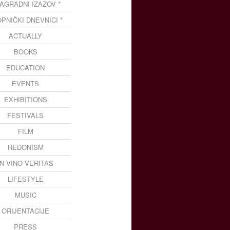
NAGRADNI IZAZOV *
OPNIČKI DNEVNICI *
ACTUALLY
BOOKS
EDUCATION
EVENTS
EXHIBITIONS
FESTIVALS
FILM
HEDONISM
IN VINO VERITAS
LIFESTYLE
MUSIC
ORIJENTACIJE
PRESS