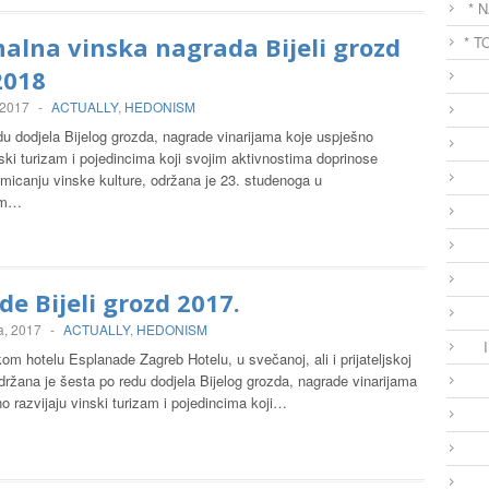
* 
alna vinska nagrada Bijeli grozd
* T
2018
 2017
-
ACTUALLY
,
HEDONISM
u dodjela Bijelog grozda, nagrade vinarijama koje uspješno
nski turizam i pojedincima koji svojim aktivnostima doprinose
omicanju vinske kulture, održana je 23. studenoga u
om…
e Bijeli grozd 2017.
a, 2017
-
ACTUALLY
,
HEDONISM
m hotelu Esplanade Zagreb Hotelu, u svečanoj, ali i prijateljskoj
držana je šesta po redu dodjela Bijelog grozda, nagrade vinarijama
o razvijaju vinski turizam i pojedincima koji…