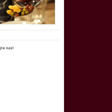
jte nas!