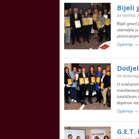
Bijeli
24 siječnja,
Bijeli grozd
utemeljila j
promicanjem
Opširnije →
Dodjel
29 studenog
U svečanom 
manifestacij
turističkom 
doprinos ra
Opširnije →
G.E.T.
11 ožujka, 2