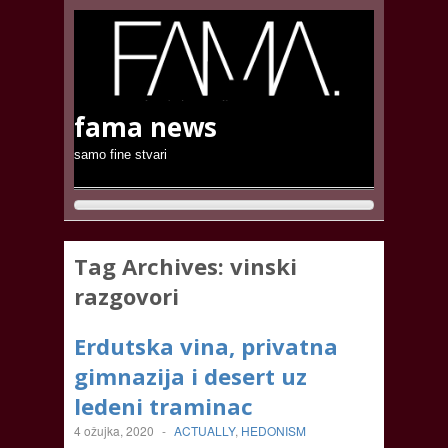
fama news
samo fine stvari
Tag Archives:
vinski
razgovori
Erdutska vina, privatna
gimnazija i desert uz
ledeni traminac
4 ožujka, 2020
-
ACTUALLY
,
HEDONISM