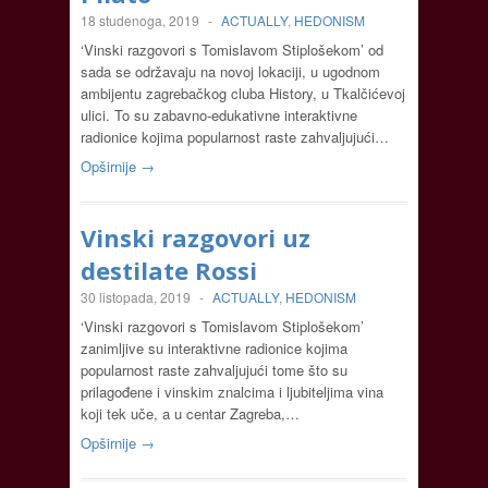
18 studenoga, 2019
-
ACTUALLY
,
HEDONISM
‘Vinski razgovori s Tomislavom Stiplošekom’ od
sada se održavaju na novoj lokaciji, u ugodnom
ambijentu zagrebačkog cluba History, u Tkalčićevoj
ulici. To su zabavno-edukativne interaktivne
radionice kojima popularnost raste zahvaljujući…
Opširnije →
Vinski razgovori uz
destilate Rossi
30 listopada, 2019
-
ACTUALLY
,
HEDONISM
‘Vinski razgovori s Tomislavom Stiplošekom’
zanimljive su interaktivne radionice kojima
popularnost raste zahvaljujući tome što su
prilagođene i vinskim znalcima i ljubiteljima vina
koji tek uče, a u centar Zagreba,…
Opširnije →