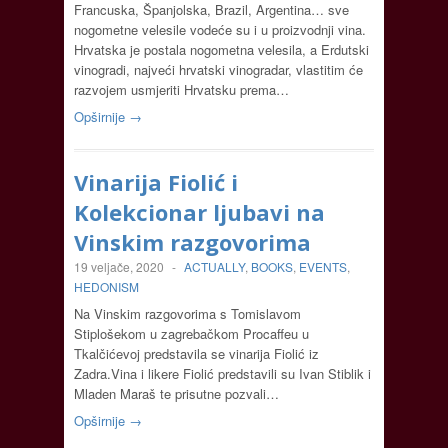
Francuska, Španjolska, Brazil, Argentina… sve
nogometne velesile vodeće su i u proizvodnji vina.
Hrvatska je postala nogometna velesila, a Erdutski
vinogradi, najveći hrvatski vinogradar, vlastitim će
razvojem usmjeriti Hrvatsku prema…
Opširnije →
Vinarija Fiolić i
Kolekcionar ljubavi na
Vinskim razgovorima
19 veljače, 2020
-
ACTUALLY
,
BOOKS
,
EVENTS
,
HEDONISM
Na Vinskim razgovorima s Tomislavom
Stiplošekom u zagrebačkom Procaffeu u
Tkalčićevoj predstavila se vinarija Fiolić iz
Zadra.Vina i likere Fiolić predstavili su Ivan Stiblik i
Mladen Maraš te prisutne pozvali…
Opširnije →