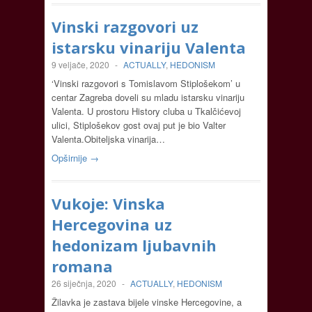
Vinski razgovori uz
istarsku vinariju Valenta
9 veljače, 2020
-
ACTUALLY
,
HEDONISM
‘Vinski razgovori s Tomislavom Stiplošekom’ u
centar Zagreba doveli su mladu istarsku vinariju
Valenta. U prostoru History cluba u Tkalčićevoj
ulici, Stiplošekov gost ovaj put je bio Valter
Valenta.Obiteljska vinarija…
Opširnije →
Vukoje: Vinska
Hercegovina uz
hedonizam ljubavnih
romana
26 siječnja, 2020
-
ACTUALLY
,
HEDONISM
Žilavka je zastava bijele vinske Hercegovine, a