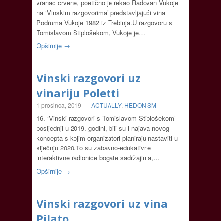
vranac crvene, poetično je rekao Radovan Vukoje
na ‘Vinskim razgovorima’ predstavljajući vina
Podruma Vukoje 1982 iz Trebinja.U razgovoru s
Tomislavom Stiplošekom, Vukoje je…
Opširnije →
Vinski razgovori uz
vinariju Poletti
1 prosinca, 2019
-
ACTUALLY
,
HEDONISM
16. ‘Vinski razgovori s Tomislavom Stiplošekom’
posljednji u 2019. godini, bili su i najava novog
koncepta s kojim organizatori planiraju nastaviti u
siječnju 2020.To su zabavno-edukativne
interaktivne radionice bogate sadržajima,…
Opširnije →
Vinski razgovori uz vina
Pilato