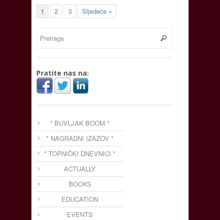
1
2
3
Sljedeće »
Pratite nas na:
* BUVLJAK BOOM *
* NAGRADNI IZAZOV *
* TOPNIČKI DNEVNICI *
ACTUALLY
BOOKS
EDUCATION
EVENTS