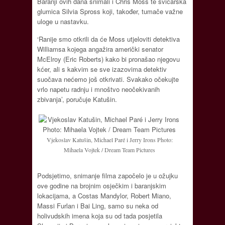
Baranji ovih dana snimali i Chris Moss te švicarska
glumica Silvia Spross koji, također, tumače važne
uloge u nastavku.
‘Ranije smo otkrili da će Moss utjeloviti detektiva
Williamsa kojega angažira američki senator
McElroy (Eric Roberts) kako bi pronašao njegovu
kćer, ali s kakvim se sve izazovima detektiv
suočava nećemo još otkrivati. Svakako očekujte
vrlo napetu radnju i mnoštvo neočekivanih
zbivanja’, poručuje Katušin.
Vjekoslav Katušin, Michael Paré i Jerry Irons Photo:
Mihaela Vojtek / Dream Team Pictures
Podsjetimo, snimanje filma započelo je u ožujku
ove godine na brojnim osječkim i baranjskim
lokacijama, a Costas Mandylor, Robert Miano,
Massi Furlan i Bai Ling, samo su neka od
holivudskih imena koja su od tada posjetila