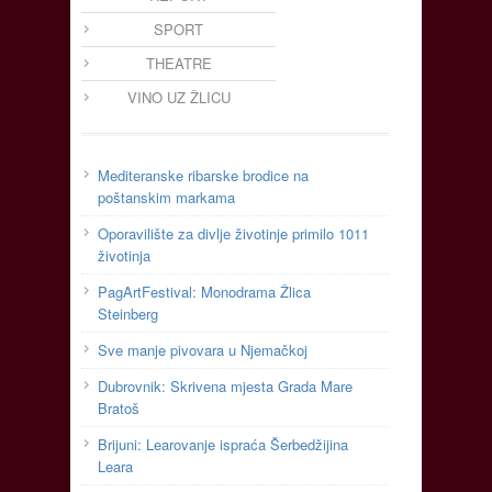
SPORT
THEATRE
VINO UZ ŽLICU
Mediteranske ribarske brodice na
poštanskim markama
Oporavilište za divlje životinje primilo 1011
životinja
PagArtFestival: Monodrama Žlica
Steinberg
Sve manje pivovara u Njemačkoj
Dubrovnik: Skrivena mjesta Grada Mare
Bratoš
Brijuni: Learovanje ispraća Šerbedžijina
Leara