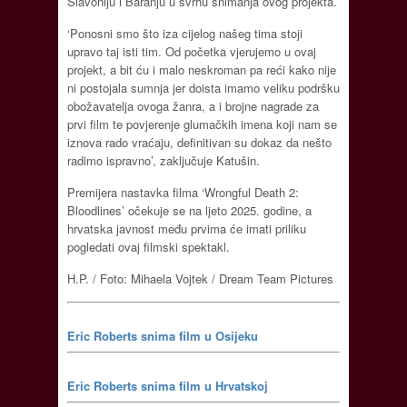
Slavoniju i Baranju u svrhu snimanja ovog projekta.
‘Ponosni smo što iza cijelog našeg tima stoji
upravo taj isti tim. Od početka vjerujemo u ovaj
projekt, a bit ću i malo neskroman pa reći kako nije
ni postojala sumnja jer doista imamo veliku podršku
obožavatelja ovoga žanra, a i brojne nagrade za
prvi film te povjerenje glumačkih imena koji nam se
iznova rado vraćaju, definitivan su dokaz da nešto
radimo ispravno’, zaključuje Katušin.
Premijera nastavka filma ‘Wrongful Death 2:
Bloodlines’ očekuje se na ljeto 2025. godine, a
hrvatska javnost među prvima će imati priliku
pogledati ovaj filmski spektakl.
H.P. / Foto: Mihaela Vojtek / Dream Team Pictures
Eric Roberts snima film u Osijeku
Eric Roberts snima film u Hrvatskoj