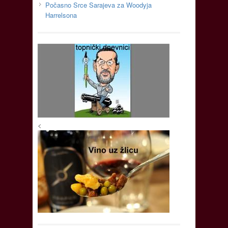
Počasno Srce Sarajeva za Woodyja
Harrelsona
<