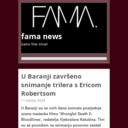
fama news
samo fine stvari
U Baranji završeno
snimanje trilera s Ericom
Robertsom
11 srpnja, 2024
U Baranji su se ovih dana snimale posljednje
scene nastavka filma ‘Wrongful Death 2:
Bloodlines’, redatelja Vjekoslava Katušina. Tim
su se povodom na snimanju ponovno sastali