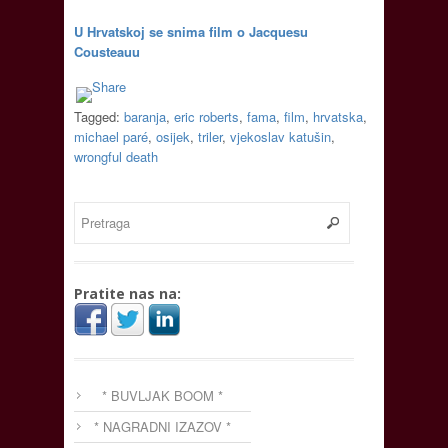
U Hrvatskoj se snima film o Jacquesu
Cousteauu
Tagged:
baranja
,
eric roberts
,
fama
,
film
,
hrvatska
,
michael paré
,
osijek
,
triler
,
vjekoslav katušin
,
wrongful death
Pratite nas na:
* BUVLJAK BOOM *
* NAGRADNI IZAZOV *