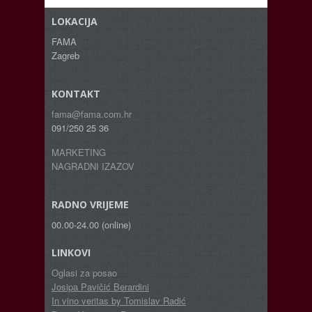
LOKACIJA
FAMA
Zagreb
KONTAKT
fama@fama.com.hr
091/250 25 36
MARKETING
NAGRADNI IZAZOV
RADNO VRIJEME
00.00-24.00 (online)
LINKOVI
Oglasi za posao
Josipa Pavičić Berardini
In vino veritas by Tomislav Radić