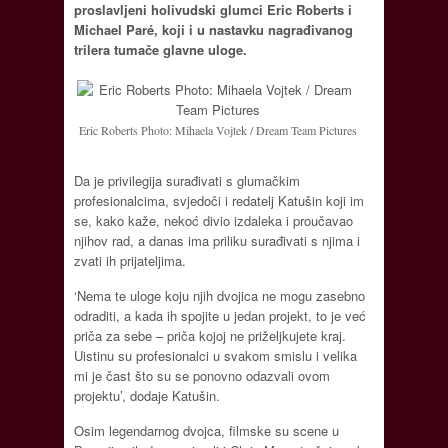
proslavljeni holivudski glumci Eric Roberts i
Michael Paré, koji i u nastavku nagrađivanog
trilera tumače glavne uloge.
Eric Roberts Photo: Mihaela Vojtek / Dream Team Pictures
Da je privilegija surađivati s glumačkim
profesionalcima, svjedoči i redatelj Katušin koji im
se, kako kaže, nekoć divio izdaleka i proučavao
njihov rad, a danas ima priliku surađivati s njima i
zvati ih prijateljima.
‘Nema te uloge koju njih dvojica ne mogu zasebno
odraditi, a kada ih spojite u jedan projekt, to je već
priča za sebe – priča kojoj ne priželjkujete kraj.
Uistinu su profesionalci u svakom smislu i velika
mi je čast što su se ponovno odazvali ovom
projektu’, dodaje Katušin.
Osim legendarnog dvojca, filmske su scene u