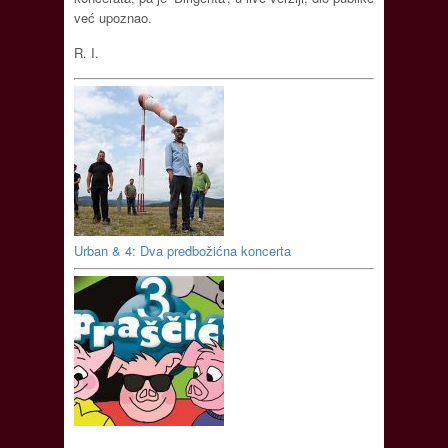
već upoznao.
R. I.
Urban & 4: Dva predbožićna koncerta