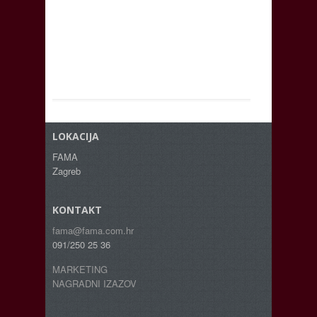
LOKACIJA
FAMA
Zagreb
KONTAKT
fama@fama.com.hr
091/250 25 36
MARKETING
NAGRADNI IZAZOV