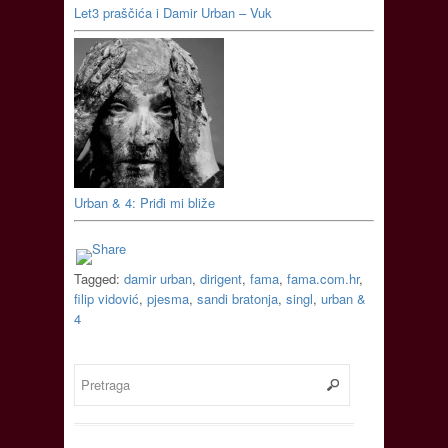
Let3 praščića i Damir Urban – Vuk
Urban & 4: Priđi mi bliže
Tagged:
damir urban
,
dirigent
,
fama
,
fama.com.hr
,
filip vidović
,
pjesma
,
sandi bratonja
,
singl
,
urban &
4