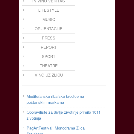
IN VINO VERITAS
LIFESTYLE
MUSIC
ORIJENTACIJE
PRESS
REPORT
SPORT
THEATRE
VINO UZ ŽLICU
Mediteranske ribarske brodice na
poštanskim markama
Oporavilište za divlje životinje primilo 1011
životinja
PagArtFestival: Monodrama Žlica
Steinberg