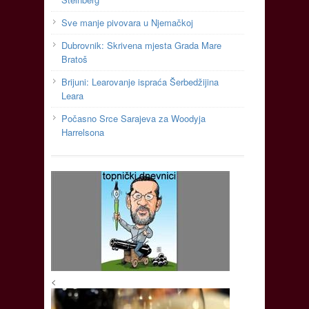
Sve manje pivovara u Njemačkoj
Dubrovnik: Skrivena mjesta Grada Mare
Bratoš
Brijuni: Learovanje ispraća Šerbedžijina
Leara
Počasno Srce Sarajeva za Woodyja
Harrelsona
<