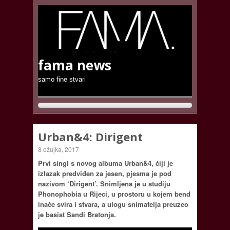
fama news
samo fine stvari
Urban&4: Dirigent
8 ožujka, 2017
Prvi singl s novog albuma Urban&4, čiji je
izlazak predviđen za jesen, pjesma je pod
nazivom ‘Dirigent’. Snimljena je u studiju
Phonophobia u Rijeci, u prostoru u kojem bend
inače svira i stvara, a ulogu snimatelja preuzeo
je basist Sandi Bratonja.