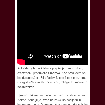
Autorstvo glazbe i teksta potpisuje Damir Urban,
aranžman i produkcija Urban&4. Kao producent se
bendu pridružio i Filip Vidović, pod čijom je rukom,
u zagrebačkome Morris studiju, ‘Dirigent’ i miksan i
masteriziran.
Pjesmi ‘Dirigent’ ovo nije baš prvi izlazak u javnost.
Naime, bend ju je izveo na nekoliko posljednjih
koncerata, pa je ‘Dirigenta’, u live verziji, dio publike