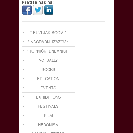
Pratite nas na:
* BUVLJAK BOOM *
* NAGRADNI IZAZOV *
* TOPNIČKI DNEVNICI *
ACTUALLY
BOOKS
EDUCATION
EVENTS
EXHIBITIONS
FESTIVALS
FILM
HEDONISM