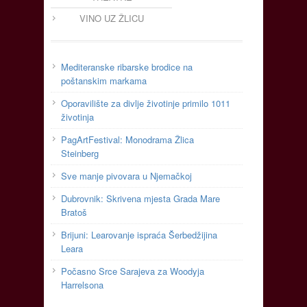
VINO UZ ŽLICU
Mediteranske ribarske brodice na
poštanskim markama
Oporavilište za divlje životinje primilo 1011
životinja
PagArtFestival: Monodrama Žlica
Steinberg
Sve manje pivovara u Njemačkoj
Dubrovnik: Skrivena mjesta Grada Mare
Bratoš
Brijuni: Learovanje ispraća Šerbedžijina
Leara
Počasno Srce Sarajeva za Woodyja
Harrelsona