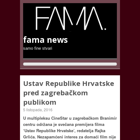
fama news
samo fine stvari
Ustav Republike Hrvatske
pred zagrebačkom
publikom
5 listopada, 2016
U multipleksu CineStar u zagrebačkom Branimir
centru održana je svečana premijera filma
‘Ustav Republike Hrvatske’, redatelja Rajka
Grlića. Nezapamćeni interes za domaći film nije