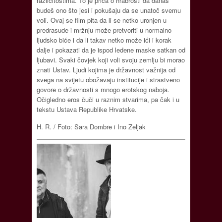
različitostima. To je priča o hrabrosti da danas
budeš ono što jesi i pokušaju da se unatoč svemu
voli. Ovaj se film pita da li se netko uronjen u
predrasude i mržnju može pretvoriti u normalno
ljudsko biće i da li takav netko može ići i korak
dalje i pokazati da je ispod ledene maske satkan od
ljubavi. Svaki čovjek koji voli svoju zemlju bi morao
znati Ustav. Ljudi kojima je državnost važnija od
svega na svijetu obožavaju institucije i strastveno
govore o državnosti s mnogo erotskog naboja.
Očigledno eros čuči u raznim stvarima, pa čak i u
tekstu Ustava Republike Hrvatske.
H. R. / Foto: Sara Dombre i Ino Zeljak