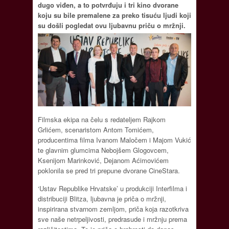
dugo viđen, a to potvrđuju i tri kino dvorane
koju su bile premalene za preko tisuću ljudi koji
su došli pogledat ovu ljubavnu priču o mržnji.
Filmska ekipa na čelu s redateljem Rajkom
Grlićem, scenaristom Antom Tomićem,
producentima filma Ivanom Maločem i Majom Vukić
te glavnim glumcima Nebojšem Glogovcem,
Ksenijom Marinković, Dejanom Aćimovićem
poklonila se pred tri prepune dvorane CineStara.
‘Ustav Republike Hrvatske’ u produkciji Interfilma i
distribuciji Blitza, ljubavna je priča o mržnji,
inspirirana stvarnom zemljom, priča koja razotkriva
sve naše netrpeljivosti, predrasude i mržnju prema