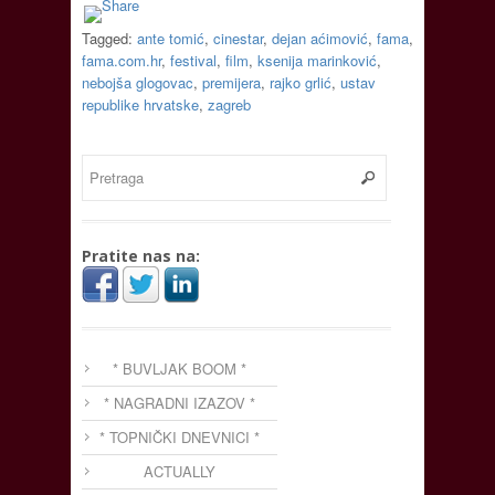
Tagged:
ante tomić
,
cinestar
,
dejan aćimović
,
fama
,
fama.com.hr
,
festival
,
film
,
ksenija marinković
,
nebojša glogovac
,
premijera
,
rajko grlić
,
ustav
republike hrvatske
,
zagreb
Pratite nas na:
* BUVLJAK BOOM *
* NAGRADNI IZAZOV *
* TOPNIČKI DNEVNICI *
ACTUALLY