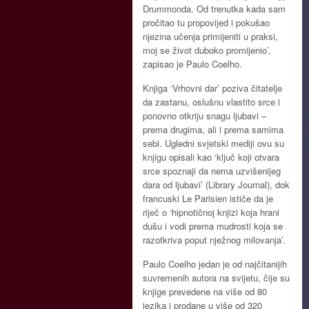
Drummonda. Od trenutka kada sam
pročitao tu propovijed i pokušao
njezina učenja primijeniti u praksi,
moj se život duboko promijenio’,
zapisao je Paulo Coelho.
Knjiga ‘Vrhovni dar’ poziva čitatelje
da zastanu, oslušnu vlastito srce i
ponovno otkriju snagu ljubavi –
prema drugima, ali i prema samima
sebi. Ugledni svjetski mediji ovu su
knjigu opisali kao ‘ključ koji otvara
srce spoznaji da nema uzvišenijeg
dara od ljubavi’ (Library Journal), dok
francuski Le Parisien ističe da je
riječ o ‘hipnotičnoj knjizi koja hrani
dušu i vodi prema mudrosti koja se
razotkriva poput nježnog milovanja’.
Paulo Coelho jedan je od najčitanijih
suvremenih autora na svijetu, čije su
knjige prevedene na više od 80
jezika i prodane u više od 320