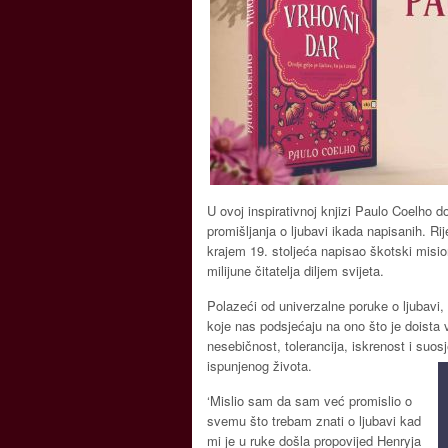
U ovoj inspirativnoj knjizi Paulo Coelho d
promišljanja o ljubavi ikada napisanih. R
krajem 19. stoljeća napisao škotski misi
milijune čitatelja diljem svijeta.
Polazeći od univerzalne poruke o ljubavi,
koje nas podsjećaju na ono što je doista v
nesebičnost, tolerancija, iskrenost i suos
ispunjenog života.
‘Mislio sam da sam već promislio o
svemu što trebam znati o ljubavi kad
mi je u ruke došla propovijed Henryja