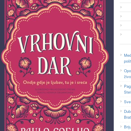
Medi
poš
Opor
živo
Pag
Ste
Sve
Dub
Bra
Brij