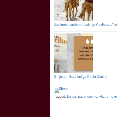
Jubilarno ilustrirano izdanje Coelhova Al
Strijelac: Nova knjiga Paula Coelha
Tagged:
knjiga
,
paulo coelho
,
vbz
,
vrhovn