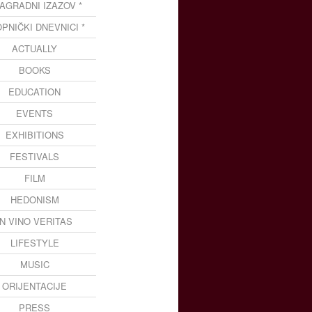
NAGRADNI IZAZOV *
OPNIČKI DNEVNICI *
ACTUALLY
BOOKS
EDUCATION
EVENTS
EXHIBITIONS
FESTIVALS
FILM
HEDONISM
IN VINO VERITAS
LIFESTYLE
MUSIC
ORIJENTACIJE
PRESS