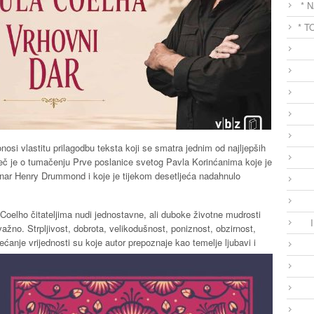
* 
* T
onosi vlastitu prilagodbu teksta koji se smatra jednim od najljepših
iječ je o tumačenju Prve poslanice svetog Pavla Korinćanima koje je
onar Henry Drummond i koje je tijekom desetljeća nadahnulo
 Coelho čitateljima nudi jednostavne, ali duboke životne mudrosti
ažno. Strpljivost, dobrota, velikodušnost, poniznost, obzirnost,
jećanje vrijednosti su koje autor prepoznaje kao temelje ljubavi i