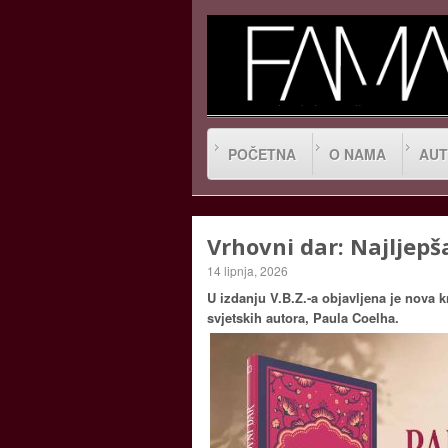
POČETNA
O NAMA
AUT
Vrhovni dar: Najljepš
14 lipnja, 2026
U izdanju V.B.Z.-a objavljena je nova k
svjetskih autora, Paula Coelha.