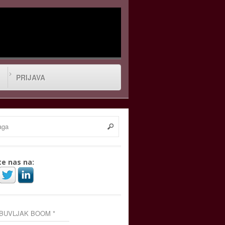
PRIJAVA
te nas na:
 BUVLJAK BOOM *