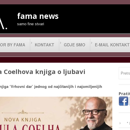
fama news
samo fine stvari
OR BY FAMA
KONTAKT
GDJE SMO
E-MAIL KONTAKT
a Coelhova knjiga o ljubavi
njiga ‘Vrhovni dar’ jednog od najčitanijih i najomiljenijih
Prati
*