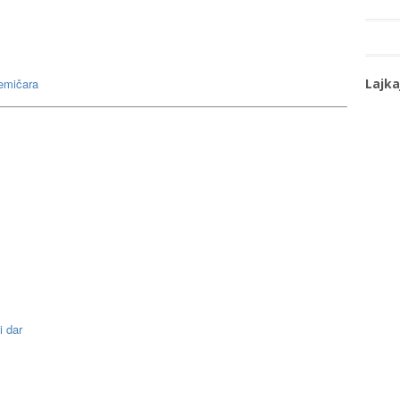
Lajka
kemičara
i dar