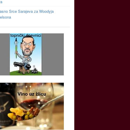
ra
asno Srce Sarajeva za Woodyja
relsona