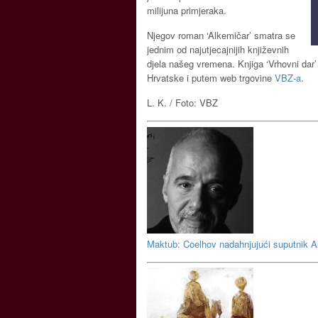
milijuna primjeraka.
Njegov roman ‘Alkemičar’ smatra se
jednim od najutjecajnijih književnih
djela našeg vremena. Knjiga ‘Vrhovni dar
Hrvatske i putem web trgovine
VBZ-a
.
L. K. / Foto: VBZ
Maktub: Coelhov nadahnjujući suputnik A