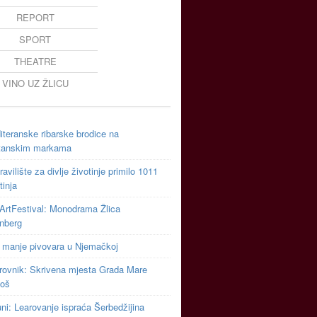
REPORT
SPORT
THEATRE
VINO UZ ŽLICU
teranske ribarske brodice na
tanskim markama
avilište za divlje životinje primilo 1011
tinja
ArtFestival: Monodrama Žlica
inberg
 manje pivovara u Njemačkoj
rovnik: Skrivena mjesta Grada Mare
toš
uni: Learovanje ispraća Šerbedžijina