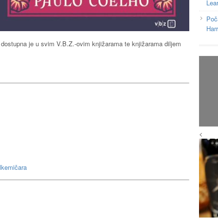
Lea
Poč
Har
’ dostupna je u svim V.B.Z.-ovim knjižarama te knjižarama diljem
<
lkemičara