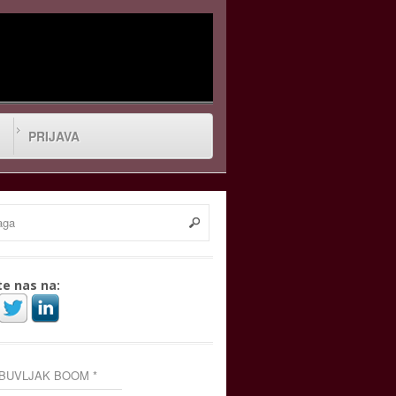
PRIJAVA
te nas na:
 BUVLJAK BOOM *