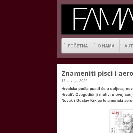
POČETNA
O NAMA
AUT
Znameniti pisci i ae
17 travnja, 2025
Hrvatska pošta pustit će u optjecaj n
Hrvati’. Ovogodišnji motivi u ovoj ser
Novak i Gustav Krklec te američki aero