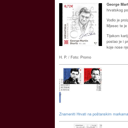
George Mart
hrvatskog po
Vodio je proi
Mjesec te je
Tijekom kari
postao je i 
koje nose nj
H. P. / Foto: Promo
Znameniti Hrvati na poštanskim markam