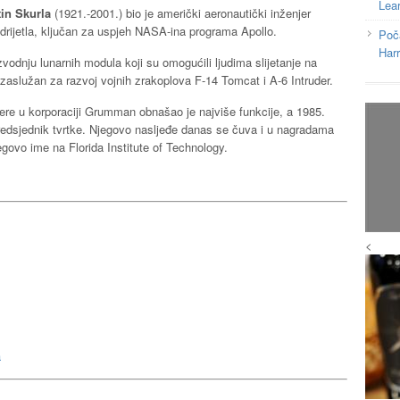
Lea
in Skurla
(1921.-2001.) bio je američki aeronautički inženjer
drijetla, ključan za uspjeh NASA-ina programa Apollo.
Poč
Har
zvodnju lunarnih modula koji su omogućili ljudima slijetanje na
 zaslužan za razvoj vojnih zrakoplova F-14 Tomcat i A-6 Intruder.
jere u korporaciji Grumman obnašao je najviše funkcije, a 1985.
predsjednik tvrtke. Njegovo nasljeđe danas se čuva i u nagradama
egovo ime na Florida Institute of Technology.
<
a