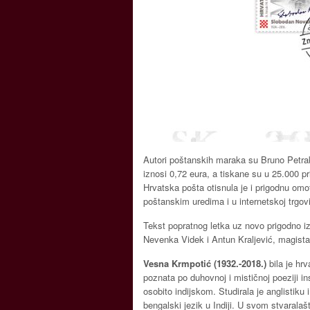
Autori poštanskih maraka su Bruno Petrak
iznosi 0,72 eura, a tiskane su u 25.000 
Hrvatska pošta otisnula je i prigodnu om
poštanskim uredima i u internetskoj trgov
Tekst popratnog letka uz novo prigodno izd
Nevenka Videk i Antun Kraljević, magistar 
Vesna Krmpotić (1932.-2018.)
bila je hr
poznata po duhovnoj i mističnoj poeziji in
osobito indijskom. Studirala je anglistiku 
bengalski jezik u Indiji. U svom stvaralašt