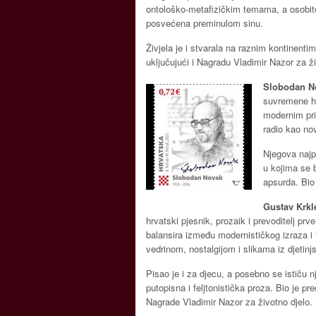
ontološko-metafizičkim temama, a osobito 
posvećena preminulom sinu.
Živjela je i stvarala na raznim kontinentim
uključujući i Nagradu Vladimir Nazor za ži
Slobodan N
suvremene hr
modernim pri
radio kao nov
Njegova najpo
u kojima se b
apsurda. Bio
Gustav Krk
hrvatski pjesnik, prozaik i prevoditelj prve
balansira između modernističkog izraza i 
vedrinom, nostalgijom i slikama iz djetinjs
Pisao je i za djecu, a posebno se ističu 
putopisna i feljtonistička proza. Bio je pr
Nagrade Vladimir Nazor za životno djelo.