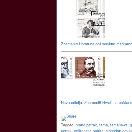
Znameniti Hrvati na poštanskim markam
Nova edicija: Znameniti Hrvati na pošta
Tagged:
bruno petrak
,
fama
,
famanews
,
g
petrak
,
poštanska marka
,
slobodan nova