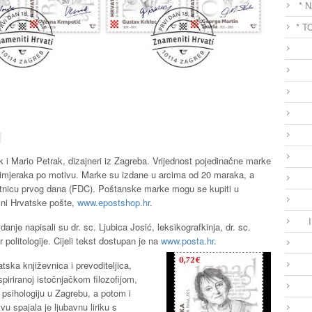
* 
* T
 i Mario Petrak, dizajneri iz Zagreba. Vrijednost pojedinačne marke
primjeraka po motivu. Marke su izdane u arcima od 20 maraka, a
otnicu prvog dana (FDC). Poštanske marke mogu se kupiti u
ini Hrvatske pošte,
www.epostshop.hr
.
anje napisali su dr. sc. Ljubica Josić, leksikografkinja, dr. sc.
politologije. Cijeli tekst dostupan je na
www.posta.hr.
vatska književnica i prevoditeljica,
spiriranoj istočnjačkom filozofijom,
i psihologiju u Zagrebu, a potom i
vu spajala je ljubavnu liriku s