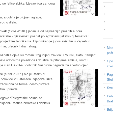
se ističe zbirka ‘Ljevaonica za Igora’
a, a dobila je brojne nagrade,
votno djelo.
ovak
(1924.-2016.) jedan je od najvažnijih proznih autora
vatske književnosti poznat po egzistencijalističkoj tematici i
povjednim tehnikama. Diplomirao je jugoslavistiku u Zagrebu i
inar, urednik i dramaturg.
Medi
poš
znatija djela su romani ‘Izgubljeni zavičaj’ i ‘Mirisi, zlato i tamjan’
avi odnosima pojedinca i društva te pitanjima smisla, smrti i
Opor
 je član HAZU-a i dobitnik Nazorove nagrade za životno djelo.
živo
lec
(1899.-1977.) bio je istaknuti
Pag
 polovice 20. stoljeća. Njegova lirika
Ste
tradicionalne forme, često prožeta
Sve
tva i prirode.
Dub
njegove ‘Telegrafske basne’ te
Bra
edsjednik Matice hrvatske i dobitnik
Brij