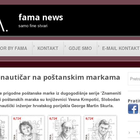
fama news
samo fine stvari
OR BY FAMA
KONTAKT
GDJE SMO
E-MAIL KONTAKT
ronautičar na poštanskim markama
ove prigodne poštanske marke iz dugogodišnje serije ‘Znameniti
iji poštanskih maraka su književnici Vesna Krmpotić, Slobodan
Prati
nautički inženjer hrvatskog porijekla George Martin Skurla.
*