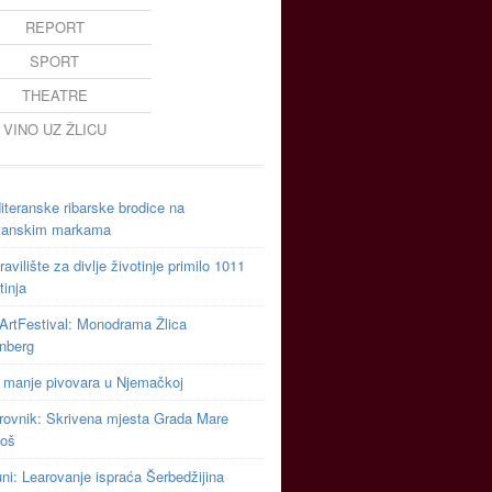
REPORT
SPORT
THEATRE
VINO UZ ŽLICU
teranske ribarske brodice na
tanskim markama
avilište za divlje životinje primilo 1011
tinja
ArtFestival: Monodrama Žlica
inberg
 manje pivovara u Njemačkoj
rovnik: Skrivena mjesta Grada Mare
toš
uni: Learovanje ispraća Šerbedžijina