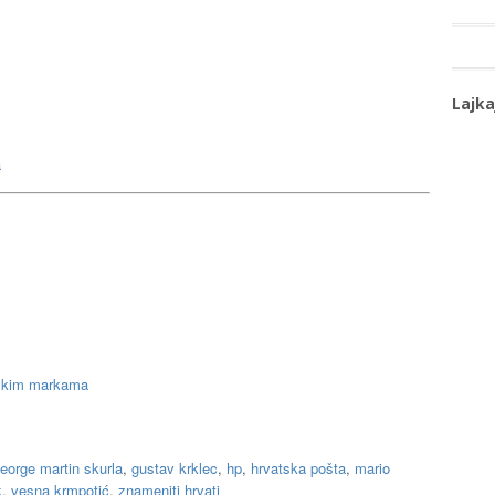
Lajka
a
nskim markama
eorge martin skurla
,
gustav krklec
,
hp
,
hrvatska pošta
,
mario
k
,
vesna krmpotić
,
znameniti hrvati