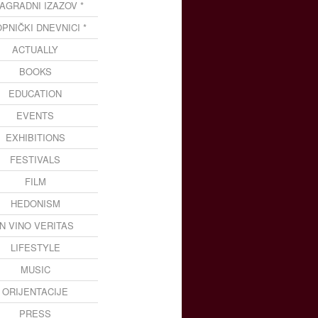
NAGRADNI IZAZOV *
OPNIČKI DNEVNICI *
ACTUALLY
BOOKS
EDUCATION
EVENTS
EXHIBITIONS
FESTIVALS
FILM
HEDONISM
IN VINO VERITAS
LIFESTYLE
MUSIC
ORIJENTACIJE
PRESS