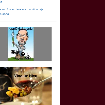
ra
asno Srce Sarajeva za Woodyja
relsona