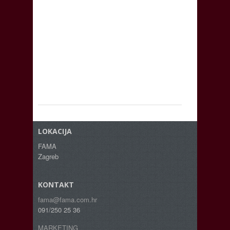
LOKACIJA
FAMA
Zagreb
KONTAKT
fama@fama.com.hr
091/250 25 36
MARKETING