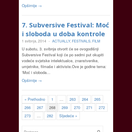
Opširnije →
7. Subversive Festival: Moć
i sloboda u doba kontrole
1 svibnja, 2014
-
ACTUALLY
,
FESTIVALS
,
FILM
U subotu, 3. svibnja otvorit će se ovogodišnji
Subversive Festival koji će po sedmi put okupiti
vodeće svjetske intelektualce, znanstvenike,
umjetnike, filmaše i aktiviste.Ove je godine tema:
‘Moć i sloboda…
Opširnije →
« Prethodno
1
…
263
264
265
266
267
268
269
270
271
272
273
…
282
Sljedeće »