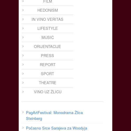
FILM
HEDONISM
IN VINO VERITAS
LIFESTYLE
MUSIC
ORIJENTACIJE
PRESS
REPORT
SPORT
THEATRE
VINO UZ ŽLICU
PagArtFestival: Monodrama Žlica
Steinberg
Počasno Srce Sarajeva za Woodyja