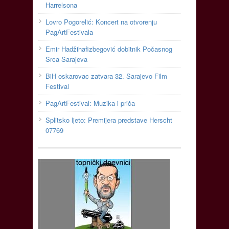
Harrelsona
Lovro Pogorelić: Koncert na otvorenju
PagArtFestivala
Emir Hadžihafizbegović dobitnik Počasnog
Srca Sarajeva
BiH oskarovac zatvara 32. Sarajevo Film
Festival
PagArtFestival: Muzika i priča
Splitsko ljeto: Premijera predstave Herscht
07769