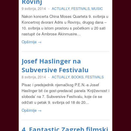
Rovinj
9 svibnja, 2014
-
ACTUALLY
,
FESTIVALS
,
MUSIC
Nakon koncerta China Moses Quarteta 9. svibnja u
Koncertnoj dvorani Adris u Rovinju, drugog dana –
10. svibnja u istom prostoru s početkom u 20 sati
nastupit će Ambrose Akinmusire…
Opširnije →
Josef Haslinger na
Subversive Festivalu
8 svibnja, 2014
-
ACTUALLY
,
BOOKS
,
FESTIVALS
Pisac i predsjednik njemačkog P.E.N.-a Josef
Haslinger bit će gost-predavač panela ‘Književnost i
sloboda’ na 7. Subversive Festivalu, koje će se
održati u petak 9. svibnja od 18 do 20…
Opširnije →
4. Fantastic Zagreb filmski