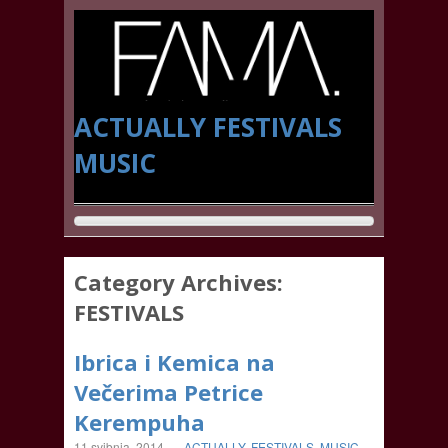
ACTUALLY
FESTIVALS
MUSIC
Category Archives:
FESTIVALS
Ibrica i Kemica na
Večerima Petrice
Kerempuha
11 svibnja, 2014
-
ACTUALLY
,
FESTIVALS
,
MUSIC