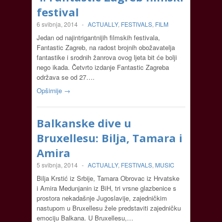
festival
6 svibnja, 2014
-
ACTUALLY
,
FESTIVALS
,
FILM
Jedan od najintrigantnijih filmskih festivala,
Fantastic Zagreb, na radost brojnih obožavatelja
fantastike i srodnih žanrova ovog ljeta bit će bolji
nego ikada. Četvrto izdanje Fantastic Zagreba
održava se od 27….
Opširnije →
Balkanske dive u
Bruxellesu: Bilja, Tamara i
Amira
5 svibnja, 2014
-
ACTUALLY
,
FESTIVALS
,
MUSIC
Bilja Krstić iz Srbije, Tamara Obrovac iz Hrvatske
i Amira Medunjanin iz BiH, tri vrsne glazbenice s
prostora nekadašnje Jugoslavije, zajedničkim
nastupom u Bruxellesu žele predstaviti zajedničku
emociju Balkana. U Bruxellesu,…