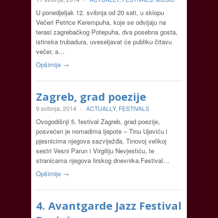
U ponedjeljak 12. svibnja od 20 sati, u sklopu
Večeri Petrice Kerempuha, koje se odvijaju na
terasi zagrebačkog Potepuha, dva posebna gosta,
istinska trubadura, uveseljavat će publiku čitavu
večer, a…
Opširnije →
Zagreb, grad poezije
9 svibnja, 2014
-
ACTUALLY
,
FESTIVALS
Ovogodišnji 5. festival Zagreb, grad poezije,
posvećen je nomadima ljepote – Tinu Ujeviću i
pjesnicima njegova sazviježđa, Tinovoj velikoj
sestri Vesni Parun i Virgiliju Nevjestiću, te
stranicama njegova lirskog dnevnika.Festival…
Opširnije →
4. Avantgarde Jazz Festival